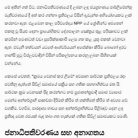
මේ අතින් ගත් විට, ජනාධිපතිවරණයේ දී ලබන ලද ජයග්‍රහණය පාර්ලිමේන්තු
මැතිවරණයේ දී අත් කර ගන්නා ප්‍රතිඵලය විසින් දැවැන්ත අභියෝගයකට ලක්
කරනවා ඇත. එළඹෙන කාල පරිච්ඡේදය NPP යේ ශ්‍රේණීන්ට අළුතෙන්
එකතු වූ සියළු දෙනා ප්‍රායෝගිකව දේශපාලන ක්‍ෂේත්‍රය තුළ පරීක්‍ෂාවට ලක්
කරමින් පමණටත් වඩා සුපරීක්ෂාකාරී ලෙස ගත කළ යුතු එකක් වෙනවා
ඇත. එවැනි තත්වයන් යටතේ ආශ්චර්යයන් අපේක්ෂා කිරීම බොහෝ දුරට
හාන්සි පුටු විප්ලවවාදීන් විසින් පරිකල්පනය කරනු ලබන සිහිනයක්
වන්නේය.
කෙසේ වෙතත්, "ක්‍රමය වෙනස් කර ලීමේ" අවසාන සාර්ථක ප්‍රතිඵලය රඳා
පවතිනු ඇත්තේ සිවිල් සමාජයේ සක්‍රීය සහ ගතික සහභාගීත්වය මත යි.
සාර්ථක ක්‍රම වෙනසක් සිදු කරන්නට නම් ප්‍රජාතන්ත්‍රවාදී සමාජ ව්‍යාපාර
මෙන්ම අන්තර්ග්‍රාහී සාකච්ඡා දිරිමත් කිරීම ත් ශක්තිමත් කිරීම ත් අවශ්‍ය වේ.
වගකීම, වගවීම, පාරදෘශ්‍ය භාවය සහ අන්තර්ග්‍රාහිත්වය පිළිබඳව දෙන ලද
ප්‍රතිඥා වෙත රජයක් බැඳ තබා ගත හැක්කේ ගතික සිවිල් සමාජයකට පමණි.
ජනාධිපතිවරණය සහ අනාගතය