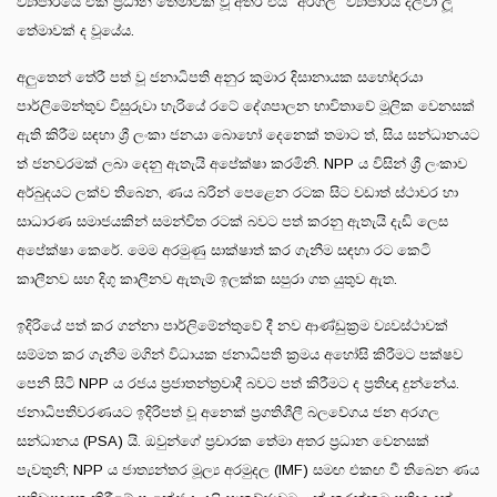
ව්‍යාපාරයේ එක් ප්‍රධාන තේමාවක් වූ අතර එය "අරගල" ව්‍යාපාරය දල්වා ලූ
තේමාවක් ද වූයේය.
අලුතෙන් තේරී පත් වූ ජනාධිපති අනුර කුමාර දිසානායක සහෝදරයා
පාර්ලිමේන්තුව විසුරුවා හැරියේ රටේ දේශපාලන භාවිතාවේ මූලික වෙනසක්
ඇති කිරීම සඳහා ශ්‍රී ලංකා ජනයා බොහෝ දෙනෙක් තමාට ත්, සිය සන්ධානයට
ත් ජනවරමක් ලබා දෙනු ඇතැයි අපේක්ෂා කරමිනි. NPP ය විසින් ශ්‍රී ලංකාව
අර්බුදයට ලක්ව තිබෙන, ණය බරින් පෙළෙන රටක සිට වඩාත් ස්ථාවර හා
සාධාරණ සමාජයකින් සමන්විත රටක් බවට පත් කරනු ඇතැයි දැඩි ලෙස
අපේක්ෂා කෙරේ. මෙම අරමුණු සාක්ෂාත් කර ගැනීම සඳහා රට කෙටි
කාලීනව සහ දිගු කාලීනව ඇතැම් ඉලක්ක සපුරා ගත යුතුව ඇත.
ඉදිරියේ පත් කර ගන්නා පාර්ලිමේන්තුවේ දී නව ආණ්ඩුක්‍රම ව්‍යවස්ථාවක්
සම්මත කර ගැනීම මගින් විධායක ජනාධිපති ක්‍රමය අහෝසි කිරීමට පක්ෂව
පෙනී සිටි NPP ය රජය ප්‍රජාතන්ත්‍රවාදී බවට පත් කිරීමට ද ප්‍රතිඥා දුන්නේය.
ජනාධිපතිවරණයට ඉදිරිපත් වූ අනෙක් ප්‍රගතිශීලී බලවේගය ජන අරගල
සන්ධානය (PSA) යි. ඔවුන්ගේ ප්‍රචාරක තේමා අතර ප්‍රධාන වෙනසක්
පැවතුනි; NPP ය ජාත්‍යන්තර මූල්‍ය අරමුදල (IMF) සමඟ එකඟ වී තිබෙන ණය