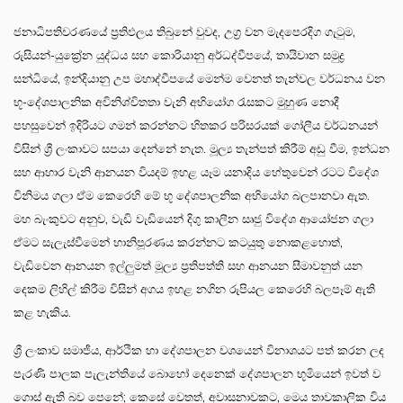
ජනාධිපතිවරණයේ ප්‍රතිඵලය තිබුනේ වුවද, උග්‍ර වන මැදපෙරදිග ගැටුම,
රුසියන්-යුක්‍රේන යුද්ධය සහ කොරියානු අර්ධද්වීපයේ, තායිවාන සමුද්‍ර
සන්ධියේ, ඉන්දියානු උප මහාද්වීපයේ මෙන්ම වෙනත් තැන්වල වර්ධනය වන
භූ-දේශපාලනික අවිනිශ්චිතතා වැනි අභියෝග රැසකට මුහුණ නොදී
පහසුවෙන් ඉදිරියට ගමන් කරන්නට හිතකර පරිසරයක් ගෝලීය වර්ධනයන්
විසින් ශ්‍රී ලංකාවට සපයා දෙන්නේ නැත. මූල්‍ය තැන්පත් කිරීම් අඩු වීම, ඉන්ධන
සහ ආහාර වැනි ආනයන වියදම් ඉහළ යෑම යනාදිය හේතුවෙන් රටට විදේශ
විනිමය ගලා ඒම කෙරෙහි මේ භූ දේශපාලනික අභියෝග බලපානවා ඇත.
මහ බැංකුවට අනුව, වැඩි වැඩියෙන් දිගු කාලීන සෘජු විදේශ ආයෝජන ගලා
ඒමට සැලැස්වීමෙන් හානිපූරණය කරන්නට කටයුතු නොකළහොත්,
වැඩිවෙන ආනයන ඉල්ලුමත් මූල්‍ය ප්‍රතිපත්ති සහ ආනයන සීමාවනුත් යන
දෙකම ලිහිල් කිරීම විසින් අගය ඉහළ නගින රුපියල කෙරෙහි බලපෑම් ඇති
කළ හැකිය.
ශ්‍රී ලංකාව සමාජීය, ආර්ථික හා දේශපාලන වශයෙන් විනාශයට පත් කරන ලද
පැරණි පාලක පැලැන්තියේ බොහෝ දෙනෙක් දේශපාලන භූමියෙන් ඉවත් ව
ගොස් ඇති බව පෙනේ; කෙසේ වෙතත්, අවාසනාවකට, මෙය තාවකාලික විය