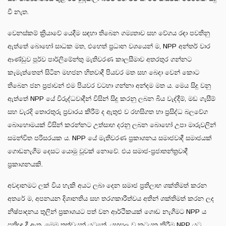
වී නැත.
වෙනස්කම් ක්‍රියාවේ යෙදීම සඳහා තිබෙන ගම්‍යතාව සහ වේගය රඳා පවතිනු
ඇත්තේ බොහෝ සාධක මත, එහෙත් ප්‍රධාන වශයෙන් ම, NPP අන්තර් වාර
ආණ්ඩුව පූර්ව පාර්ලිමේන්තු මැතිවරණ කාලසීමාව අතරතුර ගන්නට
කැමැත්තෙන් සිටින මහජන හිතවාදී පියවර මත සහ බෙදා වෙන් කොට
තිබෙන ජන ප‍්‍රජාවන් එම පියවර වටහා ගන්නා අන්දම මත ය. මෙය සිදු වනු
ඇත්තේ NPP යේ විරුද්ධවාදීන් විසින් සිදු කරනු ලබන බිය වැද්දීම්, මඩ ගැසීම්
සහ වැරදි තොරතුරු ප්‍රචාරය කිරීම් ද ඇතුළු ව රහසිගත හා ප්‍රසිද්ධ බලවේග
බොහොමයක් විසින් කරන්නට උත්සාහ දරනු ලබන බොහෝ උපා මාරුවලින්
සමන්විත පරිසරයක ය. NPP යේ මැතිවරණ ප්‍රකාශනය සමාජවාදී සමාජයක්
ගොඩනැගීම දෙසට යොමු වූවක් නොවේ. එය සමාජ-ප්‍රජාතන්ත්‍රවාදී
ප්‍රකාශනයකි.
අවදානමට ලක් විය හැකි අයට ලබා දෙන සමාජ ප්‍රතිලාභ ශක්තිමත් කරන
අතරේ ම, අපනයන දිශානතිය සහ තරගකාරීත්වය අතින් ශක්තිමත් කරන ලද
නිෂ්පාදනය තුලින් ප්‍රකාශයට පත් වන ආර්ථිකයක් ගොඩ නැගීමට NPP ය
ප්‍රතිඥා දී ඇත. මෙම තත්වයන් යටතේ, යුහුසුලු ව කටයුතු කිරීම NPP යට