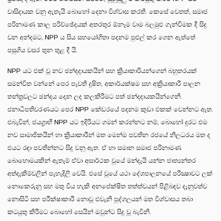
වාසිදායක වනු ඇතැයි බොහෝ දෙනා විශ්වාස කරති. කෙසේ වෙතත්, සමාජ
පරිනාමණ කාල පරිච්ඡේදයක් අතරතුර ඕනෑම වාම බලමුළු ගැන්වීමක දී සිදු
වන අන්දමට, NPP ය සිය සහයෝගිතා පදනම පුළුල් කර ගෙන ඇත්තේ
පසුගිය වසර තුන තුළ දී යි.
NPP යට එක් වූ නව ඡන්දදායකයින් සහ ක්‍රියාකාරියන්ගෙන් බහුතරයක්
සමන්විත වන්නේ පෙර පැවති දූෂිත, අකාර්යක්ෂම සහ අක්‍රියාකාරී පාලන
තන්ත්‍රවලට ඡන්දය දෙන ලද කලකිරීමට පත් ඡන්දදායකයින්ගෙනි.
ජනාධිපතිවරණයට පෙර NPP කේඩරයේ පදනම කුඩා එකක් වෙන්නට ඇත.
එබැවින්, ජයග්‍රාහී NPP යට ඉදිරියට ගමන් කරන්නට නම්, බොහෝ දුරට එම
නව සාමාජිකයින් හා ක්‍රියාකාරීන් මත මෙන්ම පවතින රජයේ නිලධරය මත ද
එයට රඳා පවතින්නට සිදු වනු ඇත. ඒ හා සමාන සමාජ පරිනාමණ
බොහොමයකින් ඇතැම් ඒවා අසාර්ථක වූයේ මන්දැයි යන්න ජාත්‍යන්තර
අත්දැකීම්වලින් පැහැදිලි වෙයි. එසේ වූයේ යථා දේශපාලනයේ පරීක්‍ෂාවට ලක්
නොකෙරුනු සහ මතු විය හැකි අනපේක්ෂිත තත්ත්වයන් පිළිබඳව දැනුවත්ව
නොසිටි සහ පරීක්ෂාකාරී නොවූ එවැනි පුද්ගලයන් මත විශ්වාසය තබා
කටයුතු කිරීමට බොහෝ සෙයින් ඔවුන්ට සිදු වූ බැවිනි.