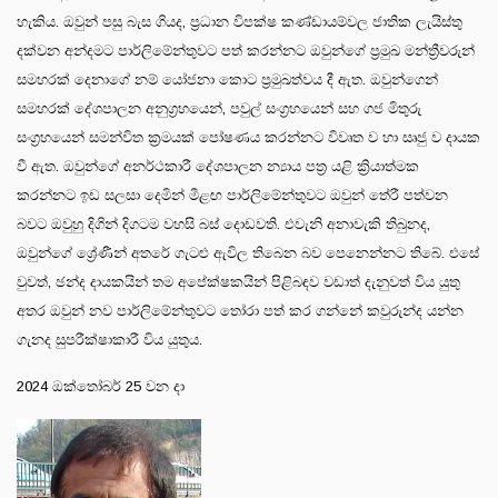
හැකිය. ඔවුන් පසු බැස ගියද, ප්‍රධාන විපක්ෂ කණ්ඩායම්වල ජාතික ලැයිස්තු
දක්වන අන්දමට පාර්ලිමේන්තුවට පත් කරන්නට ඔවුන්ගේ ප්‍රමුඛ මන්ත්‍රීවරුන්
සමහරක් දෙනාගේ නම් යෝජනා කොට ප්‍රමුඛත්වය දී ඇත. ඔවුන්ගෙන්
සමහරක් දේශපාලන අනුග්‍රහයෙන්, පවුල් සංග්‍රහයෙන් සහ ගජ මිතුරු
සංග්‍රහයෙන් සමන්විත ක්‍රමයක් පෝෂණය කරන්නට විවෘත ව හා සෘජු ව දායක
වී ඇත. ඔවුන්ගේ අනර්ථකාරී දේශපාලන න්‍යාය පත්‍ර යළි ක්‍රියාත්මක
කරන්නට ඉඩ සලසා දෙමින් මීළඟ පාර්ලිමේන්තුවට ඔවුන් තේරී පත්වන
බවට ඔවුහු දිගින් දිගටම වහසි බස් දොඩවති. එවැනි අනාවැකි තිබුනද,
ඔවුන්ගේ ශ්‍රේණීන් අතරේ ගැට‍ළු ඇවිල තිබෙන බව පෙනෙන්නට තිබේ. එසේ
වුවත්, ඡන්ද දායකයින් තම අපේක්ෂකයින් පිළිබඳව වඩාත් දැනුවත් විය යුතු
අතර ඔවුන් නව පාර්ලිමේන්තුවට තෝරා පත් කර ගන්නේ කවුරුන්ද යන්න
ගැනද සුපරීක්ෂාකාරී විය යුතුය.
2024 ඔක්තෝබර් 25 වන දා