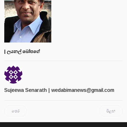
| ලයනල් බෝපගේ
Sujeewa Senarath |
wedabimanews@gmail.com
පෙර
ඊළඟ