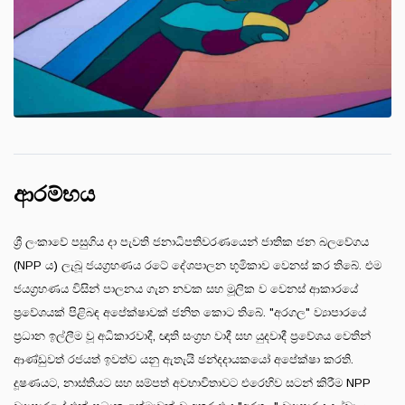
ආරම්භය
ශ්‍රී ලංකාවේ පසුගිය දා පැවති ජනාධිපතිවරණයෙන් ජාතික ජන බලවේගය
(NPP ය) ලැබූ ජයග්‍රහණය රටේ දේශපාලන භූමිකාව වෙනස් කර තිබේ. එම
ජයග්‍රහණය විසින් පාලනය ගැන නවක සහ මූලික ව වෙනස් ආකාරයේ
ප්‍රවේශයක් පිළිබඳ අපේක්ෂාවක් ජනිත කොට තිබේ. "අරගල" ව්‍යාපාරයේ
ප්‍රධාන ඉල්ලීම වූ අධිකාරවාදී, ඥාති සංග්‍රහ වාදී සහ යුදවාදී ප්‍රවේශය වෙතින්
ආණ්ඩුවත් රජයත් ඉවත්ව යනු ඇතැයි ඡන්දදායකයෝ අපේක්ෂා කරති.
දූෂණයට, නාස්තියට සහ සම්පත් අවභාවිතාවට එරෙහිව සටන් කිරීම NPP