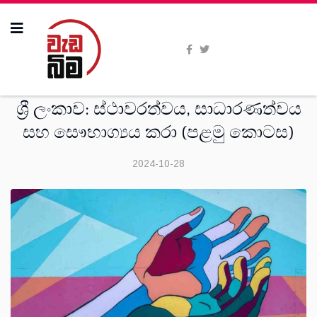
මතවාද
ශ්‍රී ලංකාව: ස්ථාවරත්වය, සාධාරණත්වය
සහ සෞභාග්‍යය කරා (පළමු කොටස)
2024-10-28