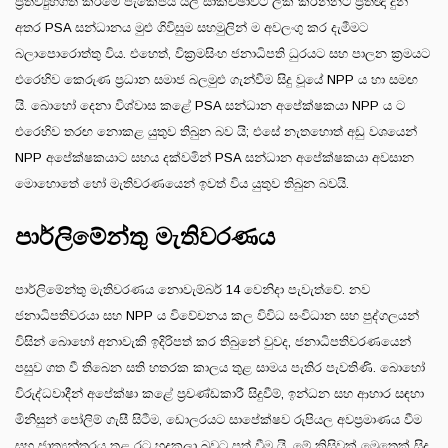
ප්‍රතිව්‍යුහගත කිරීමේ පැකේජය යලි සාකච්ඡාවට ලක් කරන්නට ප්‍රතිඥා දුන්
අතර PSA සන්ධානය මුළු ගිවිසුම සහමුලින් ම අවලංගු කර දැමීමට
බලාපොරොත්තු විය. එහෙත්, වික්‍රමසිංහ ජනාධිපති ධුරයට සහ පාලන ක්‍රමයට
එරෙහිව කෙරුණ ප්‍රධාන සමාජ බලමුළු ගැන්වීම සිදු වූයේ NPP ය හා සමඟ
යි. බොහෝ දෙනා විශ්වාස කළේ PSA සන්ධාන අපේක්ෂකයා NPP ය ට
එරෙහිව තරඟ නොකළ යුතුව තිබුන බව යි; එසේ නැතහොත් අඩු වශයෙන්
NPP අපේක්ෂකයාට සහය දක්වමින් PSA සන්ධාන අපේක්ෂකයා අවසාන
මොහොතේ හෝ මැතිවරණයෙන් ඉවත් විය යුතුව තිබුන බවයි.
පාර්ලිමේන්තු මැතිවරණය
පාර්ලිමේන්තු මැතිවරණය නොවැම්බර් 14 වෙනිදා පැවැත්වේ. නව
ජනාධිපතිවරයා සහ NPP ය විවේචනය කල විවිධ සංවිධාන සහ පුද්ගලයන්
විසින් බොහෝ අනාවැකි ඉදිරිපත් කර තිබුනේ වුවද, ජනාධිපතිවරණයෙන්
පසුව ගත වී තිබෙන සති හතරක කාලය තුළ සාමය පැතිර පැවතිණි. බොහෝ
විරුද්ධවාදීන් අපේක්ෂා කළේ ප්‍රචණ්ඩකාරී සිදුවීම්, ඉන්ධන සහ ආහාර සඳහා
මිනිසුන් පෝලිම් ගැසී සිටීම, ඩොලරයට සාපේක්ෂව රුපියල අවප්‍රමාණය වීම
සහ ජාත්‍යන්තරය තුළ රට හුදකලා බවට පත් වීම යි. මේ කිසිවක් මෙතෙක් සිදු