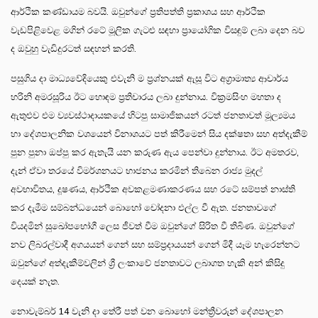
ආර්ථික කණ්ඩායම බවයි. ඔවුන්ගේ ප්‍රතිපත්ති ප්‍රකාශය සහ ආර්ථික
වැඩපිළිවෙළ මගින් රටේ මූලික ගැට‍ළු සඳහා ප්‍රායෝගික විසඳුම් ලබා දෙන බව
ද ඔවුහු වැඩිදුරටත් සඳහන් කරති.
පසුගිය දා මාධ්‍යවේදියෙකු එවැනි ම ප්‍රශ්නයක් ඇසූ විට අග්‍රාමාත්‍ය ආචාර්ය
හරිනි අමරසූරිය ඊට හොඳම ප්‍රතිචාරය ලබා දුන්නාය. වික්‍රමසිංහ මහතා ද
ඇතුළුව එම ව්‍යවස්ථාදායකයේ හිටපු සාමාජිකයන් රටත් ජනතාවත් මූල්‍යමය
හා දේශපාලනික වශයෙන් විනාශයට පත් කිරීමෙන් සිය දක්ෂතා සහ අත්දැකීම්
පුන පුනා ඔප්පු කර ඇතැයි යන කරුණ ඇය පෙන්වා දුන්නාය. ඊට අමතරව,
දැන් ඒවා තරයේ විමර්ශනයට භාජනය කරමින් තිබෙන රාජ්‍ය මුදල්
අවභාවිතය, දූෂණය, ආර්ථික අවකළමණාකරණය සහ රටේ සම්පත් නාස්ති
කර දැමීම සම්බන්ධයෙන් බොහෝ චෝදනා එල්ල වී ඇත. ජනතාවගේ
වියදමින් සුඛෝපභෝගී ලෙස ජීවත් වීම ඔවුන්ගේ සිරිත වී තිබිණ. ඔවුන්ගේ
නව ලිබරල්වාදී අගයයන් ගෙන් සහ සම්ප‍්‍රදායයන් ගෙන් මිදී යෑම හැරෙන්නට
ඔවුන්ගේ අත්දැකීම්වලින් ශ්‍රී ලංකාවේ ජනතාවට ලබාගත හැකි අන් කිසිදු
දෙයක් නැත.
නොවැම්බර් 14 වැනි දා තේරී පත් වන බොහෝ මන්ත්‍රීවරුන් දේශපාලන