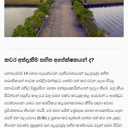
කවර අත්දැකීම් සහිත අපේක්ෂකයන් ද?
නොවැම්බර් 14 වනදා පැවැත්වෙන මැතිවරණයෙන් පළපුරුද්ද සහිත
සාමාජිකයන් නැවත පාර්ලිමේන්තුවට තෝරා පත් කර එවන ලෙස හිටපු
ජනාධිපති රනිල් වික්‍රමසිංහ මහතා ඡන්දදායකයින්ගෙන් ඉල්ලා තිබේ. ඔහු කියා
සිටින්නේ පසුගිය කාලයේ ඔහු සමඟ එක්ව කටයුතු කළ අයවළුන් ට ආණ්ඩුව
පවත්වාගෙන යාමට සහ ආර්ථිකය කළමනාකරණය කිරීම සඳහා අවශ්‍ය
ප්‍රවීණතාවය තිබෙන බවයි. මේ අතර සජිත් ප්‍රේමදාස මහතා නායකත්වය දෙන
සමගි ජන බලවේගය (SJB) ද ප්‍රකාශ කර ඇත්තේ තෝරා පත් කර ගත යුතුව
තිබෙන වඩාත්ම සුදුසුකම් සහ පළපුරුද්ද සහිත කණ්ඩායම ඔවුන් සමඟ සිටින