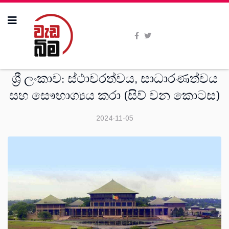
මතවාද
ශ්‍රී ලංකාව: ස්ථාවරත්වය, සාධාරණත්වය
සහ සෞභාග්‍යය කරා (සිව් වන කොටස)
2024-11-05