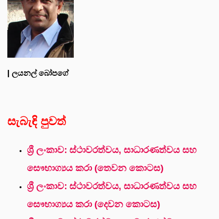
| ලයනල් බෝපගේ
සැබැඳි පුවත්
ශ්‍රී ලංකාව: ස්ථාවරත්වය, සාධාරණත්වය සහ
සෞභාග්‍යය කරා (තෙවන කොටස)
ශ්‍රී ලංකාව: ස්ථාවරත්වය, සාධාරණත්වය සහ
සෞභාග්‍යය කරා (දෙවන කොටස)