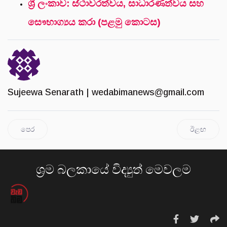
ශ්‍රී ලංකාව: ස්ථාවරත්වය, සාධාරණත්වය සහ
සෞභාග්‍යය කරා (පළමු කොටස)
Sujeewa Senarath |
wedabimanews@gmail.com
පෙර
ඊළඟ
ශ්‍රම බලකායේ විද්‍යුත් මෙවලම