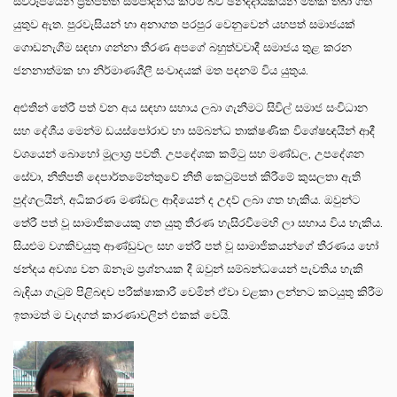
ස්වරූපයෙන් ප්‍රතිපත්ති සම්පාදනය කිරීම බව ඡන්දදායකයින් මතක තබා ගත
යුතුව ඇත. පුරවැසියන් හා අනාගත පරපුර වෙනුවෙන් යහපත් සමාජයක්
ගොඩනැගීම සඳහා ගන්නා තීරණ අපගේ බහුත්වවාදී සමාජය තුළ කරන
ජනනාත්මක හා නිර්මාණශීලී සංවාදයක් මත පදනම් විය යුතුය.
අළුතින් තේරී පත් වන අය සඳහා සහාය ලබා ගැනීමට සිවිල් සමාජ සංවිධාන
සහ දේශීය මෙන්ම ඩයස්පෝරාව හා සම්බන්ධ තාක්ෂණික විශේෂඥයින් ආදී
වශයෙන් බොහෝ මූලාශ්‍ර පවතී. උපදේශක කමිටු සහ මණ්ඩල, උපදේශන
සේවා, නීතිපති දෙපාර්තමේන්තුවේ නීති කෙටුම්පත් කිරීමේ කුසලතා ඇති
පුද්ගලයින්, අධිකරණ මණ්ඩල ආදියෙන් ද උදව් ලබා ගත හැකිය. ඔවුන්ට
තේරී පත් වූ සාමාජිකයෙකු ගත යුතු තීරණ හැසිරවීමෙහි ලා සහාය විය හැකිය.
සියළුම වගකිවයුතු ආණ්ඩුවල සහ තේරී පත් වූ සාමාජිකයන්ගේ තීරණය හෝ
ඡන්දය අවශ්‍ය වන ඕනෑම ප්‍රශ්නයක දී ඔවුන් සම්බන්ධයෙන් පැවතිය හැකි
බැඳියා ගැටුම් පිළිබඳව පරීක්ෂාකාරී වෙමින් ඒවා වළකා ලන්නට කටයුතු කිරීම
ඉතාමත් ම වැදගත් කාරණාවලින් එකක් වෙයි.