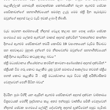
සැලකිල්ලක් නොමැති අපවාදාත්මක කෝණයකින් බලන ඇගළුම් සේවක
සෙවිකාවන්ගේ සහභාගීත්වයෙන් සමරනු ලැබූ මෙම ස්ත්‍රි දින සැමරුමට
ඔවුන්ගේ අදහස් වලට වැඩි ඉඩක් ලබා දී තිබණි.
වැඩ සටහන ආරම්හයෙදී නිදහස් වෙළඳ කලාප සහ පොදු සේවා සේවක
සංගමයේ සම ලේකම් ඇන්ටන් මාකස් අදහස් දක්වමින් "ජාත්‍යන්තර කාන්තා
දිනයේ ඇගළුම් සේවිකාවන් තමයි කොවිඩ් 19 වසංගතයෙන් වැඩිම පීඩාවට
සහ අපවාදයට මුහුණ දුන්නේ එම නිසාවෙන්ම ඔවුන්ගේ සහභාගීත්වයෙන්
ස්ත්‍රී දිනය සැමරීමට කටයුතු කළ බවය "
ස්ත්‍රි මධ්‍යස්ථානය නියෝජනය කරමින් කාංචනා අබේසේකර අදහස් දක්වමින් "
ස්ත්‍රීයක් වීම ගරු කොට සැලකීම යුතු වුවත් සමාජයේ ආකල්පය තවමත් ස්ත්‍රිය
පහත් කොට සැළකීම යි . ස්ත්‍රි මධ්‍යස්ථානය සැම විටම ස්ත්‍රී අයිතිවාසිකම්
වෙනුවෙන් පෙනී සිටින බවය"
දිවයින පුරා විහිදී යන අයුරින් ඇගළුම් සේවිකාවන් අදහස් දක්වන වාර්තාමය
චිත්‍රපටයක් මෙහිදී පුදර්ශනය කළ අතර ඉන්පසුව වෘත්තීය සමිති වෙනුවෙන්
නිදහස් සේවක සංගමයේ ලේස්ලි දේවේන්ද්‍ර අදහස් දැක්වීමෙන් පසුව පැමිණ