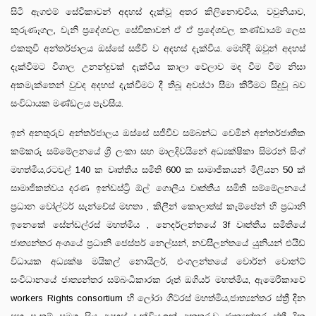
සිටි ඇගළුම් සේවිකාවන් අදහස් දැක්වූ අතර කිලිනොච්චිය, වවුනියාව,
කුරුණෑගල, වැනි ප්‍රදේශවල සේවිකාවන් ඒ ඒ ප්‍රදේශවල කණ්ඩායම් ලෙස
එකතුවී අන්තර්ජාලය ඔස්සේ සජීවී ව අදහස් දැක්වීය. මෙහිදී ඔවුන් අදහස්
දැක්වීමට විශාල උනන්දුවක් දැක්වීය කාලා වේලාව මද වීම වීම නිසා
අකමැක්තෙන් වුවද අදහස් දැක්වීමට දී තිබූ අවස්ථා සීමා කිරීමට සිදුවූ බව
සංවිධායක මණ්ඩලය පැවසීය.
ඉන් අනතුරුව අන්තර්ජාලය ඔස්සේ සජීවීව සම්බන්ධ වෙමින් අන්තර්ජාතික
කම්කරු සම්මේලනයේ ශ්‍රී ලංකා සහ මාලදිවයිනේ අධ්‍යක්ෂිකා සිමරන් සිංග්
මහත්මිය,රටවල් 140 ක වෘත්තීය සමිති 600 ක සාමාජිකයන් මිලියන 50 ක්
සාමාජිකත්වය දරණ ඉන්ඩස්ට්‍රි ඕල් ගොලීය වෘත්තීය සමිති සම්මේලනයේ
ප්‍රධාන වෝල්ටර් සැන්චේස් මහතා , කිලීන් කොලාත්ස් කැම්පේන් හී ප්‍රධානි
ඉනෙකේ සේන්ඩල්රස් මහත්මිය , නෙදර්ලන්තයේ 3f වෘත්තීය සමිතියේ
ජාත්‍යන්තර අංශයේ ප්‍රධානි ජෙස්පර් නෙල්සන්, නවසීලන්තයේ යුනියන් එයිඩ්
විධායක අධ්‍යක්ෂ මයිකල් නොයිලර්, එංගලන්තයේ වොර්න් වොන්ට්
සංවිධානයේ ජාත්‍යන්තර සම්බංධිකාරක රූත් ඔගියර් මහත්මිය, ඇමෙරිකාවේ
workers Rights consortium හි ලෝරා ගිට්රස් මහත්මිය,ජාත්‍යන්තර ස්ත්‍රී දින