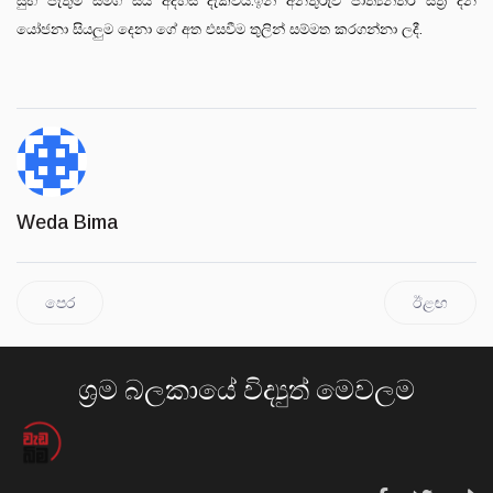
සුභ පැතුම් සමග සිය අදහස් දැක්වීය.ඉන් අනතුරුව ජාත්‍යන්තර ස්ත්‍රී දින
යෝජනා සියලුම දෙනා ගේ අත එසවීම තුලින් සම්මත කරගන්නා ලදී.
Weda Bima
පෙර
ඊළඟ
ශ්‍රම බලකායේ විද්‍යුත් මෙවලම