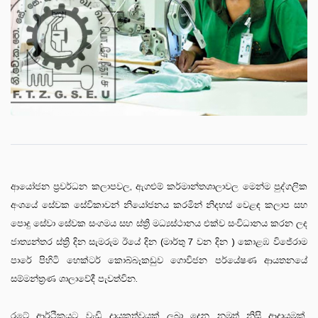
ආයෝජන ප්‍රවර්ධන කලාපවල, ඇගළුම් කර්මාන්තශාලාවල මෙන්ම පුද්ගලික
අංශයේ සේවක සේවිකාවන් නියෝජනය කරමින් නිදහස් වෙළඳ කලාප සහ
පොදු සේවා සේවක සංගමය සහ ස්ත්‍රි මධ්‍යස්ථානය එක්ව සංවිධානය කරන ලද
ජාත්‍යන්තර ස්ත්‍රි දින සැමරුම ඊයේ දින (මාර්තු 7 වන දින ) කොළඹ විජේරාම
පාරේ පිහිටි හෙක්ටර් කොබ්බෑකඩුව ගොවිජන පර්යේෂණ ආයතනයේ
සම්මන්ත්‍රණ ශාලාවේදී පැවත්වින.
රටේ ආර්ථිකයට වැඩි දායකත්වයක් ලබා දෙන නමුත් නිසි ආදායමක්,