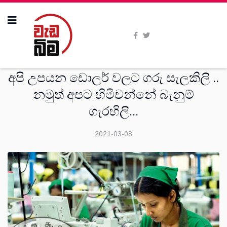
සමිති විත්ති
අපි උපයන ඩොලර් වලට ගරු සැලකිලි ..
නමුත් අපට හිමිවන්නේ බැනුම්
ගැරහිලි...
2021-03-08