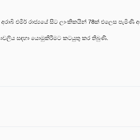
අරාබි එමීර් රාජ්‍යයේ සිට ලාංකිකයින් 78ක් එලෙස පැමිණි 
යාවලිය සඳහා යොමුකිරීමට කටයුතු කර තිබුණි.