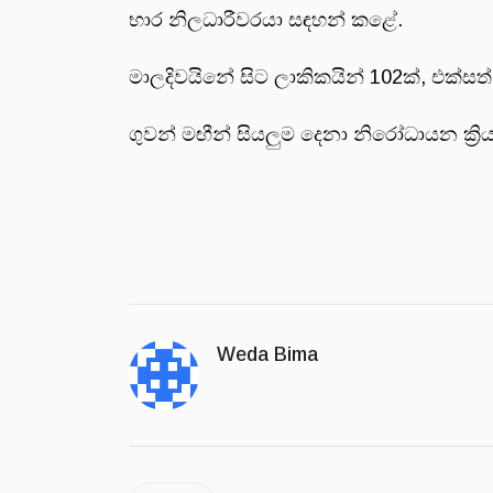
භාර නිලධාරීවරයා සඳහන් කළේ.
මාලදිවයිනේ සිට ලාකිකයින් 102ක්, එක්සත් 
ගුවන් මඟීන් සියලුම දෙනා නිරෝධායන ක්‍රි
Weda Bima