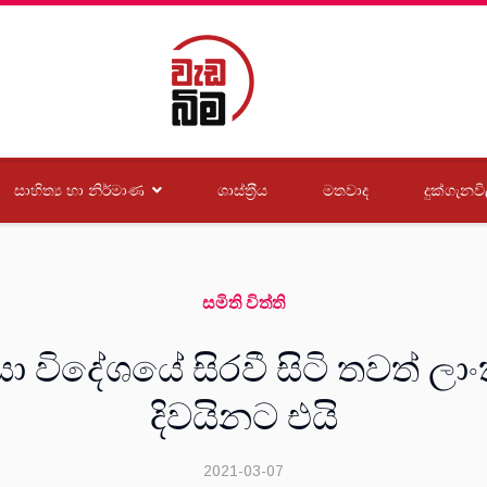
සාහිත්‍ය හා නිර්මාණ
ශාස්ත‍්‍රීය
මතවාද
දුක්ගැනවි
සමිති විත්ති
ිදේශයේ සිරවී සිටි තවත් ලාංක
දිවයිනට එයි
2021-03-07