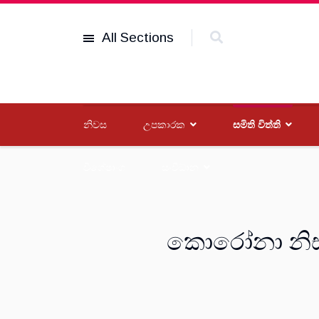
All Sections
නිවස
උපකාරක
සමිති විත්ති
විශේෂාංග
සංවිධාන
කොරෝනා නිසා ව