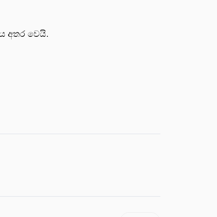
අය අතර වෙයි.