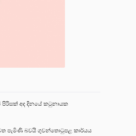
 පිරිසක් අද දිනයේ කටුනායක
ෙත පැමිණි බවයි ගුවන්තොටුපළ කාර්යය