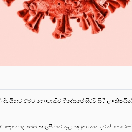
ිවයිනට ඒමට නොහැකිව විදේසයේ සිරවී සිටි ලාංකිකයින්
් 701 දෙනෙකු මෙම කාලසීමාව තුළ කටුනායක ගුවන් තොටව