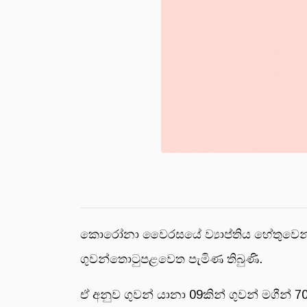
කොරෝනා වෛරසයේ ව්‍යාප්තිය හේතුවෙන් ද
ගුවන්තොටුපළවෙත පැමිණ තිබුණි.
ඒ අනුව ගුවන් යානා 09කින් ගුවන් මගීන