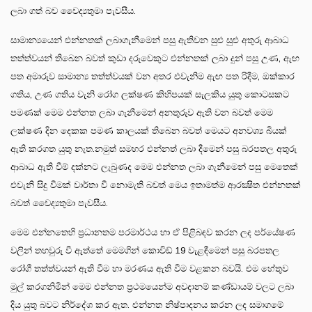
ලබා ගත් බව වෛද්‍යතුමා පැවසීය.
සාමාන්‍යයෙන් එන්නතක් ලබාගැනීමෙන් පසු ඇතිවන සුළු සුළු අතුරු ආබාධ
තත්ත්වයන් තිබෙන බවත් කුඩා දරුවෙකුට එන්නතක් ලබා දුන් පසු උණ, ඇඟ
පත අමාරුව සාමාන්‍ය තත්ත්වයක් වන අතර එවැනිම ඇඟ පත රිදීම, ඔක්කාර
ගතිය, උණ ගතිය වැනි රෝග ලක්ෂණ කිහිපයක් සැලකිය යුතු කොටසකට
පමණක් මෙම එන්නත ලබා ගැනීමෙන් අනතුරුව ඇති වන බවත් මෙම
ලක්ෂණ දින දෙකක පමණ කාලයක් තිබෙන බවත් මෙයට අනවශ්‍ය බියක්
ඇති කරගත යුතු නැත.නමුත් සමහර එන්නත් ලබා දීමෙන් පසු බරපතල අතුරු
ආබාධ ඇති වීම් දක්නට ලැබුණද මෙම එන්නත ලබා ගැනීමෙන් පසු මෙතෙක්
එවැනි සිදු වීමක් වාර්තා වී නොමැති බවත් මෙය ඉතාමත්ම ආරක්‍ෂිත එන්නතක්
බවත් වෛද්‍යතුමා පැවසීය.
මෙම එන්නතෙහි ප්‍රධානතම පරමාර්ථය හා ඒ පිළිබඳව කරන ලද පර්යේෂණ
වලින් තහවුරු වී ඇත්තේ මෙමගින් කොවිඩ් 19 වැළඳීමෙන් පසු බරපතල
රෝගී තත්ත්වයන් ඇති වීම හා මරණය ඇති වීම වළකන බවයි. එම හේතුව
මුල් කරගනිමින් මෙම එන්නත ප්‍රථමයෙන්ම අවදානම් කණ්ඩායම් වලට ලබා
දිය යුතු බවට නිර්දේශ කර ඇත. එන්නත නිෂ්පාදනය කරන ලද සමාගමේ