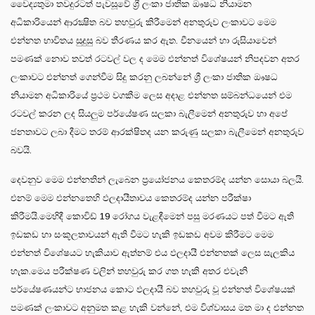
වෛද්‍යතුමා තවදුරටත් පැවසූවේ ශ්‍රී ලංකා ජාතික ඖෂධ නියාමන
අධිකාරියෙන් ආරක්‍ෂිත බව තහවුරු කිරීමෙන් අනතුරුව ලංකාවට මෙම
එන්නත භාවිතය සුදුසු බව තීරණය කර ඇත. චීනයෙන් හා රුසියාවෙන්
පමණක් නොව තවත් රටවල් වල ද මෙම එන්නත් විශේෂයන් නිපදවන අතර
ලංකාවට එන්නත් ගෙන්වීම සිදු කරනු ලබන්නේ ශ්‍රී ලංකා ජාතික ඖෂධ
නියාමන අධිකාරියේ ප්‍රථම වගකීම ලෙස අදාළ එන්නත සම්බන්ධයෙන් එම
රටවල් කරන ලද සියලුම පර්යේෂණ සලකා බැලීමෙන් අනතුරුව හා අපේ
ජනතාවට ලබා දීමට තරම් ආරක්ෂිතද යන කරුණු සලකා බැලීමෙන් අනතුරුව
බවයි.
දෙවනුව මෙම එන්නතින් ලැබෙන ප්‍රයෝජනය කෙතරම්ද යන්න සොයා බලයි.
එනම් මෙම එන්නතෙහි ඵලදායීතාවය කෙතරම්ද යන්න පරීක්ෂා
කිරීමයි.මෙහිදී කොවිඩ් 19 රෝගය වැළඳීමෙන් පසු මරණයට පත් වීමට ඇති
ඉඩකඩ හා සංකූලතාවයන් ඇති වීමට හැකි ඉඩකඩ අවම කිරීමට මෙම
එන්නත් විශේෂයට හැකියාව ඇත්නම් එය ඵලදායී එන්නතක් ලෙස සැලකිය
හැක.මෙය පරීක්ෂණ වලින් තහවුරු කර ගත හැකි අතර එවැනි
පර්යේෂණයන්ට භාජනය කොට ඵලදායී බව තහවුරු වූ එන්නත් විශේෂයක්
පමණක් ලංකාවට අනුමත කළ හැකි වන්නේ, එම විශ්වාසය මත මා ද එන්නත