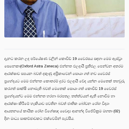
දැනට කරන ලද පර්යේෂණ වලින් කොවිඩ් 19 වෛරසය සඳහා මෙම ඇස්ට්‍රා
සෙනෙකා(Oxford Astra Zeneca) එන්නත ඵලදායී ප්‍රතිඵල පෙන්වන අතරම
ආරක්ෂාව සපයන බවත් දකුණු අප්‍රිකාවෙන් සොයා ගත් නව වෛරස්
ප්‍රභේදයට මෙම එන්නත කොතරම් දුරට ඵලදායී වේද යන්න මෙතෙක් තහවුරු
කරගත් සාක්ෂි නොමැති බවත් මෙතෙක් සොයා ගත් කොවිඩ් 19 වෛරස්
ප්‍රභේදයන්ට මෙම එන්නත හරහා බරපතල තත්ත්වයන් ඇති නොවීම හා
ආරක්ෂා කිරීමේ හැකියාව පවතින බවත් ජාතික බෝවන රෝග විද්‍යා
ආයතනයේ කායික රෝග විශේෂඥ වෛද්‍ය ආනන්ද විජේවික්‍රම මහතා (02)
දින මාධ්‍ය සාකච්ඡාවකට එක්වෙමින් පැවසීය.