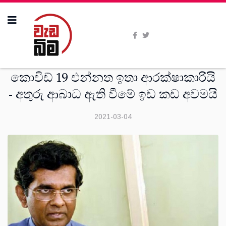
සමිති විත්ති
කොවිඩ් 19 එන්නත ඉතා ආරක්ෂාකාරියි
- අතුරු ආබාධ ඇති වීමේ ඉඩ කඩ අවමයි
2021-03-04