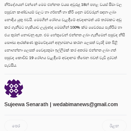
නිර්දේශයන් වන්නේ මෙම එන්නත වයස අවුරුදු 18න් පහළ වයස් සීමා වල
පසුවන කණ්ඩායම් වලට හා ගර්භනී හා කිරි දෙන මව්වරුන් සඳහා ලබා
නොදිය යුතු බවයි. මෙමගින් රෝගය වැළඳීමේ අවදානමත් යම් තරමකට අඩු
කර ගැනීමට හැකියාව ලැබුණද මෙමඟින් 100% ක්ම වෛරසය පැතිරීම හා
එය තුරන් නොවනු ඇත. එම හේතුවෙන් එන්නත ලබා ගැනීමෙන් පසුවද නිසි
සෞඛ්‍ය ආරක්ෂණ ක්‍රමවේදයන් අනුගමනය කරන ලෙසත් වැරදි මත පිළි
නොගන්නා ලෙසත් වෛද්‍යතුමා ඉල්ලීමක් කර අතරම එන්නත ලබා ගත්
පසුවද කොවිඩ් 19 රෝගය වැළඳීමේ අවදානම තිබෙන බවත් වැඩි දුරටත්
පැවසීය.
Sujeewa Senarath |
wedabimanews@gmail.com
පෙර
ඊළඟ