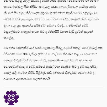
කොවිඩ් පළමු රැල්ල සමයේදී මෙන් රාජ්‍ය ආයතන වෙතට ගෙන්වා ගන්නා
කාර්ය මණ්ඩල සීමා කිරීම, කාර්යාල වෙත නොපැමිණෙන සේවකයන්ට
නිවසේ සිට වැඩ කිරීම සඳහා ක්‍රමවේදයක් සකස් කරදීම මෙම චක්‍රලේඛය
මගින් අවසර ලබාදෙන බව ද නව කොවිඩ් තත්ත්වය හමුවේ රාජ්‍ය ආයතන
ක්‍රියා කළ යුතු ආකාරය සම්බන්ධ තවත් නිර්දේශ ගණනාවක් මෙම
චක්‍රලේඛයට ඇතුළත් කරන බව ද රත්නසිරි මහතා වැඩි දුරටත් සදහන්
කළේය.
මේ අතර බස්නාහිර සහ වයඹ පළාත්වල සියලු රජයේ පාසල්, පෙර පාසල් සහ
පිරිවෙන් මෙම 30 වැනි දා දක්වා වසා තැබීමට තීරණය කළ බව අධ්‍යාපන
අමාත්‍ය ජි.එල්.පීරිස් මහතා පවසයි. කොරෝනා පැතිරයාමේ අවධානම
හේතුවෙන් එලෙස මෙම සතියේ පාසල් වසා තැබෙන බව ද එම පළාත්වල
පාසල් යළි ආරම්භ කිරීම පිළිබඳව සති අන්තයේ තීන්දුවක් ගන්නා බව ද
අධ්‍යාපන අමාත්‍යවරයා සඳහන් කරයි.