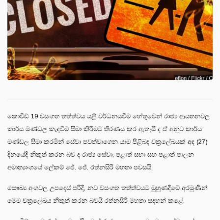
කොවිඩ් 19 වසංගත තත්ත්වය යළි වර්ධනයවීම හේතුවෙන් රාජ්‍ය ආයතනවල
කාර්ය මණ්ඩල කැඳවීම සීමා කිරීමට තීරණය කර ඇතැයි ද ඒ අනුව කාර්ය
මණ්ඩල සීමා කරමින් සේවා පවත්වාගෙන යාම පිළිබඳ චක්‍රලේඛයක් අද (27)
දිනයේදී නිකුත් කරන බව ද රාජ්‍ය සේවා, පළාත් සභා සහ පළාත් පාලන
අමාත්‍යාංශයේ ලේකම් ජේ. ජේ. රත්නසිරි මහතා පවසයි.
සෞඛ්‍ය අංශවල උපදෙස් පරිදි, නව වසංගත තත්ත්වයට මුහුණදීමේ අරමුණින්
මෙම චක්‍රලේඛය නිකුත් කරන බවයි රත්නසිරි මහතා සදහන් කළේ.