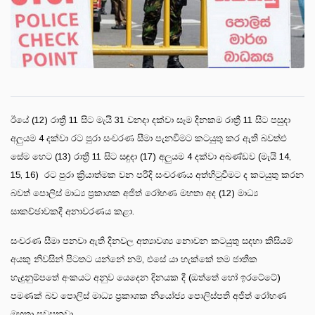
ඊයේ (12) රාත්‍රී 11 සිට මැයි 31 වනදා දක්වා සෑම දිනකම රාත්‍රී 11 සිට පසුදා
අලුයම 4 දක්වා රට පුරා සංචරණ සීමා පැනවීමට කටයුතු කර ඇති බවත්එ
සේම හෙට (13) රාත්‍රී 11 සිට සඳුදා (17) අලුයම 4 දක්වා අඛණ්ඩව (මැයි 14,
15, 16) රට පුරා ක්‍රියාත්මක වන පරිදි සංචරණය අත්හිටුවීමට ද කටයුතු කරන
බවත් පොලිස් මාධ්‍ය ප්‍රකාශක අජිත් රෝහණ මහතා අද (12) මාධ්‍ය
සාකච්ඡාවකදී අනාවරණය කළා.
සංචරණ සීමා පනවා ඇති දිනවල අත්‍යාවශ්‍ය නොවන කටයුතු සදහා කිසියම්
අයකු නිවසින් පිටතට යන්නේ නම්, එසේ යා හැක්කේ තම ජාතික
හැදුනුම්පතේ අංකයට අනුව යෙදෙන දිනයක දී (ඔත්තේ හෝ ඉරටේටේ)
පමණක් බව පොලිස් මාධ්‍ය ප්‍රකාශක නියෝජ්‍ය පොලිස්පති අජිත් රෝහණ
මහතා පවසනවා.