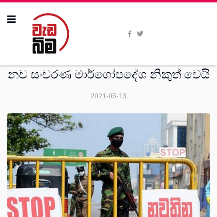
සමිති විත්ති
නව සංචරණ මාර්ගෝපදේශ නිකුත් වෙයි
2021-05-13