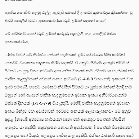
පසුගිය කොවිඩ් පළමු රැල්ල පැවැති සමයේ දී ද මෙම ක්‍රමවේදය ක්‍රියාත්මක වූ
බවයි පොලිස් මාධ්‍ය ප්‍රකාශකවරයා වැඩි දුරටත් සදහන් කළේ.
මේ සම්බන්ධයෙන් වැඩි දුරටත් කරුණු පැහැදිලි කළ පොලිස් මාධ්‍ය
ප්‍රකාශකවරයා,
‘‘රජය විසින් මේ තීරණය ගත්තේ හැකිතාක් දුරට සංචරණය සීමා කරමින්
කොවිඩ් වසංගතය පාලනය කිරීම සදහායි. ඒ අනුව කිසියම් අයකුට නිවසින්
පිටතට යා යුතු දිනය ඉරට්ටේ අංක සහිත දිනයක් නම්, එදිනට යා හැක්කේ තම
ජාතික හැදුනුම්පතේ අවසන් අංකය ඉරට්ටේ (2-4-6-8 වශයෙන්) අංකයක් වන
අයට පමණයි. එසේම යමෙකුට නිවසින් පිටතට යා යුත්තේ ඔත්තේ දිනදී නම්
ඔහුගේ හෝ ඇයගේ ජාතික හැදුනුම්පතේ අවසන් අංකය අනිවාර්යයෙන්ම
ඔත්තේ දිනයක් (1-3-5-7-9) විය යුතුයි. මෙහිදී ජාතික හැදුනුම්පතේ අවසාන
අංකය බින්දුව වන අවස්ථාවක් ඉරට්ටේ අංකයක් ලෙස සලකනවා. මේ අනුව
අදාළ දිනයේදී අත්‍යවශ්‍ය කාර්යයන් සඳහා එක් අයෙකුට පමණක් නිවසින්
බැහැරට යා හැකියි. හැඳුනුම්පත නොමැති අවස්ථාවක දී පමණක් විදෙස්ගමන්
බලපත්‍රය හෝ රියදුරු බලපත්‍රය භාවිත කළ හැකියි. එනිසා රාජකාරී සඳහා හෝ