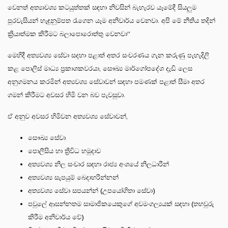
වෙනත් අත්‍යාවශ්‍ය කටයුත්තක් සඳහා නිවසින් බැහැරව යෑමේදී සියලුම
පුරවැසියන් හැඳුනුම්පත රැගෙන යෑම අනිවාර්ය වෙනවා. අපි මේ නීතිය තදින්
ක්‍රියාත්මක කිරීමට බලාපොරොත්තු වෙනවා‘‘
මෙහිදී අත්‍යවශ්‍ය සේවා සදහා පළාත් අතර සංචරණය ගැන කරුණු පැහැදිලි
කළ පොලිස් මාධ්‍ය ප්‍රකාශකවරයා, සෞඛ්‍ය මාර්ගෝපදේශ දැඩි ලෙස
අනුගමනය කරමින් අත්‍යවශ්‍ය සේවාවන් සඳහා පමණක් පළාත් සීමා අතර
ගමන් කිරීමට අවසර හිමි වන බව පැවසුවා.
ඒ අනුව අවසර හිමිවන අත්‍යවශ්‍ය සේවාවන්,
සෞඛ්‍ය සේවා
පොලීසිය හා ත්‍රිවිධ හමුදාව
අත්‍යවශ්‍ය නිල සංචාර සඳහා රාජ්‍ය අංශයේ නිලධාරීන්
අත්‍යවශ්‍ය සැපයුම් බෙදාහරින්නන්
අත්‍යවශ්‍ය සේවා සපයන්න් (උපයෝගිතා සේවා)
පවුලේ ආසන්නතම සාමාජිකයෙකුගේ අවමංගල්‍යයක් සඳහා (තහවුරු
කිරීම අනිවාර්ය වේ)