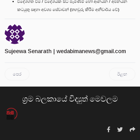
විදේශගත වීම / විදේශයක සිට පැමිණීම් හෝ ආනයන / අපනයන
කටයුතු සඳහා අවශ්‍ය සේවාවන් (තහවුරු කිරීම අනිවාර්ය වේ)
Sujeewa Senarath |
wedabimanews@gmail.com
පෙර
ඊළඟ
ශ්‍රම බලකායේ විද්‍යුත් මෙවලම