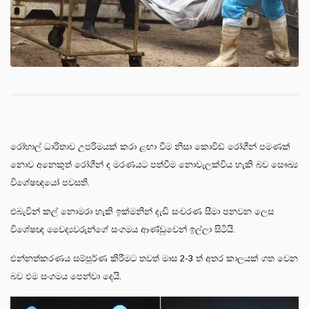
රෝහාල් ධාරිතාව උපරිමයක් කරා ළඟා වීම නිසා කොවිඩ් රෝගීන් පමණක්
නොව අනෙකුත් රෝගීන් ද මරණයට පත්වීම නොවැලක්විය හැකි බව සෞඛ්‍ය
විශේෂඥයෝ පවසති.
එබැවින් කල් නොමරා හැකි ඉක්මනින් දැඩි සංචරණ සීමා පනවන ලෙස
විශේෂඥ වෛද්‍යවරුන්ගේ සංගමය ආණ්ඩුවෙන් ඉල්ලා සිටියි.
එන්නත්කරණය සම්පූර්ණ කිරීමට තවත් මාස 2-3 ත් අතර කාලයක් ගත වෙන
බව එම සංගමය පෙන්වා දෙයි.