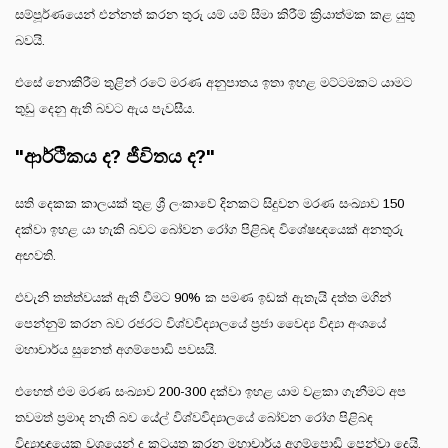
සම්පූර්ණයෙන් එන්නත් කරන තුරු යම් යම් සීමා කිරීම් ක්‍රියාත්මක කළ යුතු
බවයි.
එසේ නොකිරීම තුළින් රටේ මරණ අනුපාතය ඉතා ඉහළ මට්ටමකට යාමට
තුඩු දෙනු ඇති බවට ඇය පැවසීය.
"ආර්ථිකය ද? ජීවිතය ද?"
සති දෙකක කාලයක් තුළ ශ්‍රී ලංකාවේ දිනකට සිදුවන මරණ සංඛ්‍යාව 150
දක්වා ඉහළ යා හැකි බවට බෝවන රෝග පිළිබඳ විශේෂඥයෙක් අනතුරු
අඟවති.
එවැනි තත්ත්වයක් ඇති වීමට 90% ක පමණ ඉඩක් ඇතැයි දත්ත මගින්
පෙන්නුම් කරන බව රජරට විශ්වවිද්‍යාලයේ ප්‍රජා වෛද්‍ය විද්‍යා අංශයේ
මහාචාර්ය සුනෙත් අගම්පොඩි පවසයි.
එහෙත් එම මරණ සංඛ්‍යාව 200-300 දක්වා ඉහළ යාම වළකා ගැනීමට අප
තවමත් ප්‍රමාද නැති බව යේල් විශ්වවිද්‍යාලයේ බෝවන රෝග පිළිබඳ
විද්‍යාඥයෙකු වශයෙන් ද කටයුතු කරන මහාචාර්ය අගම්පොඩි පෙන්වා දෙයි.