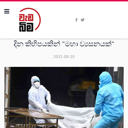
සමිති විත්ති
දින කිහිපයකින් “මහා ව්‍යසනයක්“
2021-08-10