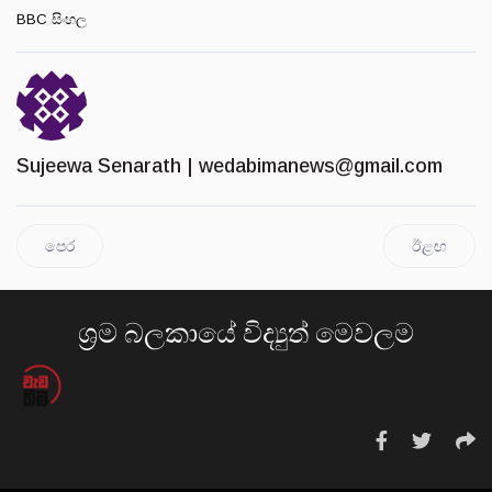
BBC සිංහල
Sujeewa Senarath |
wedabimanews@gmail.com
පෙර
ඊළඟ
ශ්‍රම බලකායේ විද්‍යුත් මෙවලම