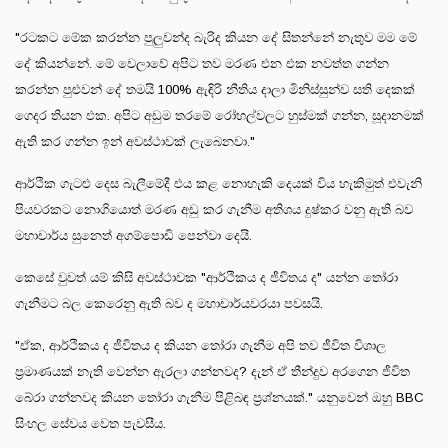
"රටකට මේක කරන්න පුලුවන්ද බැරිද කියන දේ සිතන්නේ නැතුව මම මේ
දේ කියන්නේ. මේ වෙලාවේ අපිට තව මරණ එන එක නවත්ත ගන්න
කරන්න පුළුවන් දේ තමයි 100% ඇඳිරි නීතිය දාලා මිනිස්සුන්ව සති දෙකක්
ගෙදර තියන එක. අපිට අඩුම තරමේ රෝහල්වලට හුස්මක් ගන්න, සූදානමක්
ඇති කර ගන්න ඉන් අවස්ථාවක් ලැබෙනවා."
ආර්ථික ගැටළු දෙස බැලීමේදී එය කළ නොහැකි දෙයක් විය හැකිමුත් එවැනි
පියවරකට නොගියොත් මරණ අඩු කර ගැනීම අතිශය දුෂ්කර වනු ඇති බව
මහාචාර්ය සුනෙත් අගම්පොඩි පෙන්වා දෙයි.
කෙසේ වුවත් යම් කිසි අවස්ථාවක "ආර්ථිකය ද ජීවිතය ද" යන්න තෝරා
ගැනීමට බල කෙරෙනු ඇති බව ද මහාචාර්යවරයා පවසයි.
"ඒක, ආර්ථිකය ද ජීවිතය ද කියන තෝරා ගැනීම අපි තව ජීවිත විශාල
ප්‍රමාණයක් නැති වෙන්න ඇරලා ගන්නවද? දැන් ඒ තීන්දුව අරගෙන ජීවිත
බේරා ගන්නවද කියන තෝරා ගැනීම පිළිබඳ ප්‍රශ්නයක්." යනුවෙන් ඔහු BBC
සිංහල සේවය වෙත පැවසීය.