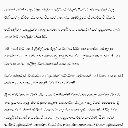
එහෙත් පවතින ආර්ථික අර්බුදය ඉදිරියේ එවැනි පියවරකට යාමෙන් වක්‍ර
රැකියාවල නිරත ජනතාව පීඩාවට යන බව ආණ්ඩුවේ ස්ථාවරය වී තිබේ.
රෝහල්වල පහසුකම් ඉහළ නංවන අතරේ එන්නත්කරණයට ප්‍රමුඛතාව ලබා
දෙන බව ආණ්ඩුව කියා සිටී.
මේ අතර මීට පෙර ලිහිල් කෙරුණු සංචාරණ සීමා සහ සෞඛ්‍ය රෙගුලාසි
අගෝස්තු 06 සංශෝධනය කෙරුණු නමුත් එම සීමා ප්‍රමාණවත් නොමැති බව
වසංගත රෝග පිළිබඳ විශේෂඥයෝ පෙන්වා දෙති.
එන්නත්කරණ වැඩසටහන "ප්‍රශස්ත" මට්ටමක පැවතියත් ඉන් වසංගතය පැතිර
යාම පාලනය කළ නොහැකි බව ඔවුහු පවසති.
ශ්‍රී ජයවර්ධනපුර විශ්ව විද්‍යාලයේ ප්‍රතිශක්ති විද්‍යාව හා අණුක වෛද්‍ය විද්‍යාව
අංශ ප්‍රධානී, ක්‍ෂුද්‍ර ජීව විද්‍යාව පිළිබඳ මහාචාර්ය නීලිකා මලවිගේ පැවසුවේ ශ්‍රී
ලංකාවේ එන්නත් කිරීමේ ව්‍යාපාරය ඇදහිය නොහැකි වේගයකින් සිදු වුවද,
සම්පුර්ණයෙන්ම එන්නත් කරන ලද අනුපාතය රටේ සංචරණ සීමා ඉවත්
කිරීමට ප්‍රමාණවත් නොවන බවත් එම නිසා ජනගහනයෙන් විශාල ප්‍රමාණයක්