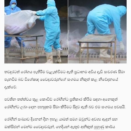
තවදුරටත් රෝගය පැතිරීම වැළැක්වීමට ඇති ප්‍රධානම අවිය දැඩි සංචරණ සීමා
පැනවීම බව විශේෂඥ වෛද්‍යවරුන්ගේ සංගමය නිකුත් කළ නිවේදනයේ
දැක්වේ.
පවතින තත්ත්වය තුළ කොවිඩ් රෝගීන්ට ප්‍රතිකාර කිරීම සඳහා අනෙකුත්
රෝගීන්ට ලබා දෙන පහසුකම් සීමා කිරීමට සිදුව ඇති බව එම සංගමය පවසයි.
රෝගීන් සංඛ්‍යාව දිනෙන් දින ඉහළ යාමත් සමග ඔවුන්ට අවශ්‍ය ඇඳන් සහ
ඔක්සිජන් මෙන්ම වෛද්‍යවරුන්, හෙදියන් ඇතුළු අනිකුත් පුහුණු කාර්ය