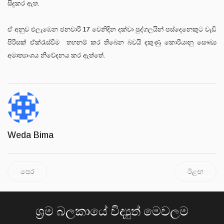
සිදුකර ඇත.
ඒ අනුව එලැඹෙන ජනවාරි 17 වෙනිදින දක්වා පුද්ගලයින් පස්දෙනෙකුට වැඩි
පිරිසක් ඒක්රැස්වීම තහනම් කර තිබෙන බවයි දකුණු කොරියානු සෞඛ්‍ය
අමාත්‍යාංශය නිවේදනය කර ඇත්තේ.
Weda Bima
පෙර
ඊළඟ
ශ්‍රම බලකායේ විද්‍යුත් මෙවලම