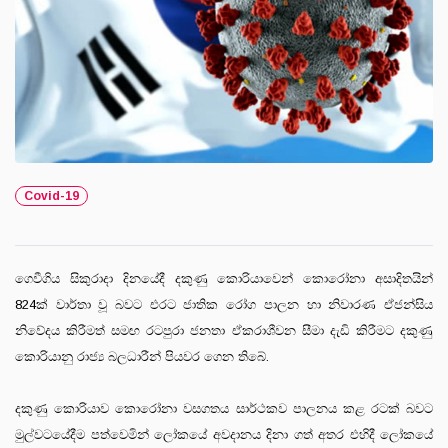
Covid-19
ගෙවීගිය සිකුරාදා දිනයේදී දකුණු කොරියාවෙන් කොරෝනා අසාදිතයින්
824ක් වාර්තා වූ බවට එරට ජාතික රෝග පාලන හා නිවාරණ ඒජන්සිය
නිවේදය කිරීමත් සමඟ රටපුරා ජනතා ඒකරාශීවන සීමා දැඩි කිරීමට දකුණු
කොරියානු රාජ්‍ය බලධාරීන් පියවර ගෙන තිබේ.
දකුණු කොරියාව කොරෝනා වසගතය සාර්ථකව පාලනය කළ රටක් බවට
මුල්වටයේදීම පත්වෙමින් ලෝකයේ අවදානය දිනා ගත් අතර එහිදී ලෝකයේ