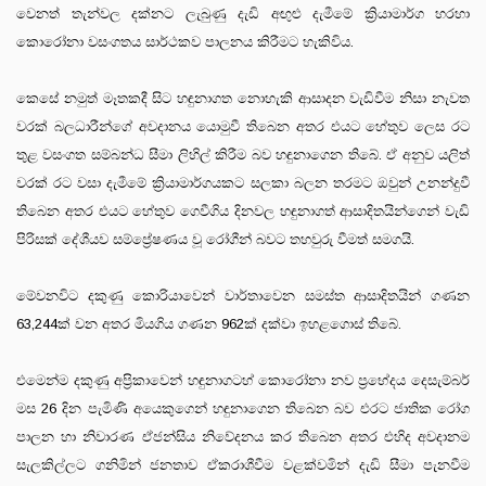
වෙනත් තැන්වල දක්නට ලැබුණු දැඩි අඟුළු දැමීමේ ක්‍රියාමාර්ග හරහා
කොරෝනා වසංගතය සාර්ථකව පාලනය කිරීමට හැකිවිය.
කෙසේ නමුත් මෑතකදී සිට හඳුනාගත නොහැකි ආසාදන වැඩිවීම නිසා නැවත
වරක් බලධාරීන්ගේ අවදානය යොමුවී තිබෙන අතර එයට හේතුව ලෙස රට
තුළ වසංගත සම්බන්ධ සීමා ලිහිල් කිරීම බව හඳුනාගෙන තිබේ. ඒ අනුව යලිත්
වරක් රට වසා දැමීමේ ක්‍රියාමාර්ගයකට සලකා බලන තරමට ඔවුන් උනන්දුවී
තිබෙන අතර එයට හේතුව ගෙවීගිය දිනවල හඳුනාගත් ආසාදිතයින්ගෙන් වැඩි
පිරිසක් දේශීයව සම්ප්‍රේෂණය වූ රෝගීන් බවට තහවුරු වීමත් සමගයි.
මේවනවිට දකුණු කොරියාවෙන් වාර්තාවෙන සමස්ත ආසාදිතයින් ගණන
63,244ක් වන අතර මියගිය ගණන 962ක් දක්වා ඉහළගොස් තිබේ.
එමෙන්ම දකුණු අප්‍රිකාවෙන් හඳුනාගටහ් කොරෝනා නව ප්‍රභේදය දෙසැම්බර්
මස 26 දින පැමිණි අයෙකුගෙන් හඳුනාගෙන තිබෙන බව එරට ජාතික රෝග
පාලන හා නිවාරණ ඒජන්සිය නිවේදනය කර තිබෙන අතර එහිද අවදානම
සැලකිල්ලට ගනිමින් ජනතාව ඒකරාශීවීම වළක්වමින් දැඩි සීමා පැනවීම