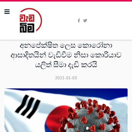
විදෙස්
අනපේක්ෂිත ලෙස කොරෝනා
ආසාදිතයින් වැඩිවීම නිසා කොරියාව
යලිත් සීමා දැඩි කරයි
2021-01-03