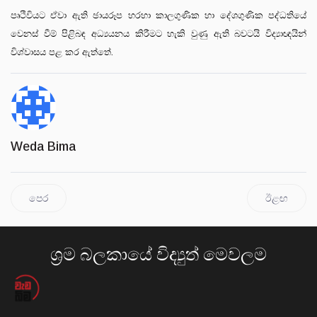
පෘථිවියට ඒවා ඇති ඡායරූප හරහා කාලගුණික හා දේශගුණික පද්ධතියේ
වෙනස් වීම් පිළිබඳ අධ්‍යයනය කිරීමට හැකි වුණු ඇති බවටයි විද්‍යාඥයින්
විශ්වාසය පළ කර ඇත්තේ.
Weda Bima
පෙර
ඊළඟ
ශ්‍රම බලකායේ විද්‍යුත් මෙවලම