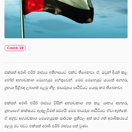
Covid-19
එක්සත් අරාබි එමීර් රාජ්‍යය ඉතිහාසයට එක්ව තිබෙනවා. ඒ, ඔවුන් දියත් කළ
හෝප් අභ්‍යාවකාශ මෙහෙයුම හේතුවෙන්. මෙම මෙහෙයුම යටතේ අගහරු
ග්‍රහයා පිළිබඳ ලබාගත් පළමු නිල ඡායරූපය පෘථිවියට යොමු කර තිබෙනවා.
එක්සත් අරාබි එමීර් රාජ්‍යය විසින් අභ්‍යාවකාශ ගත කළ යානය අඟහරු
ග්‍රහයාගේ කක්ෂයට ඇතුලුවීමත් සමගයි මෙම ඡායරූප පෘථිවියට ඒවා ඇත්තේ.
ඒ අනුව අභ්‍යාවකාශ මෙහෙයුමක සාර්ථක ප්‍රතිඵල අත් කර ගත් අරාබිකරයේ
පලමු රට බවට එක්සත් අරාබි එමීර් රාජ්‍යය පත් වුණා.