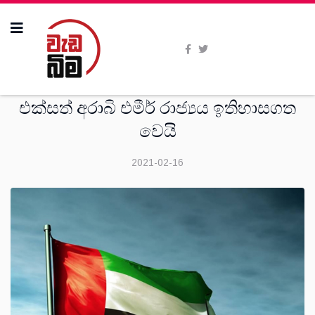
විදෙස්
එක්සත් අරාබි එමීර් රාජ්‍යය ඉතිහාසගත
වෙයි
2021-02-16