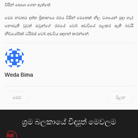
විසින් සොයා ගෙන ඇත්තේ.
මෙම නවතම දත්ත බ්‍රිතාන්‍යය රජය විසින් මෙතෙක් නිල වශයෙන් මුදා හැර
නොමැති වුවත් ඔවුන්ගේ රජයේ වෙබ් අඩවියේ පළකර ඇති බවයි
නිව්යෝර්ක් ටයිම්ස් වෙබ් අඩවිය සඳහන් කරන්නේ.
Weda Bima
පෙර
ඊළඟ
ශ්‍රම බලකායේ විද්‍යුත් මෙවලම