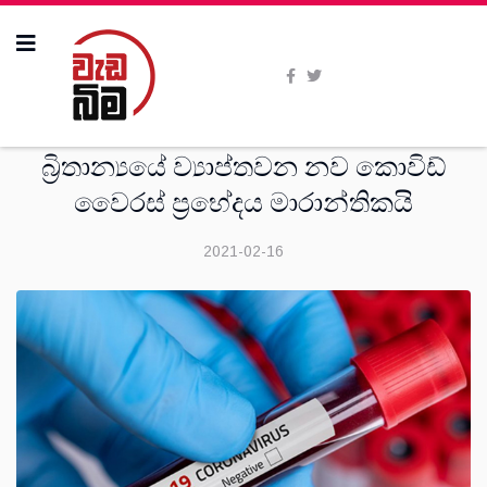
විදෙස්
බ්‍රිතාන්‍යයේ ව්‍යාප්තවන නව කොවිඩ්
වෛරස් ප්‍රභේදය මාරාන්තිකයි
2021-02-16