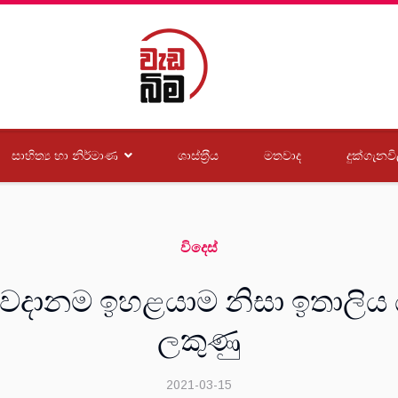
සාහිත්‍ය හා නිර්මාණ
ශාස්ත‍්‍රීය
මතවාද
දුක්ගැනවි
විදෙස්
ානම ඉහළයාම නිසා ඉතාලිය 
ලකුණු
2021-03-15