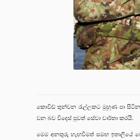
කොවිඩ් තුන්වන රැල්ලකට මුහුණ පා සිටි
වන බව විදෙස් පුවත් සේවා වාර්තා කරයි.
මෙම අනතුරු හැඟවීමත් සමඟ ඉතාලියේ බ