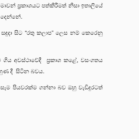
ාවන් ප්‍රකාශයට පත්කිරීමත් නිසා ඉතාලියේ
ා දෙන්නේ.
සඳුදා සිට “රතු කලාප” ලෙස නම් කෙරෙනු
ගිය අවස්ථාවේදී ප්‍රකාශ කළේ, වසංගතය
ණ දී සිටින බවය.
සෑම පියවරක්ම ගන්නා බව ඔහු වැඩිදුරටත්