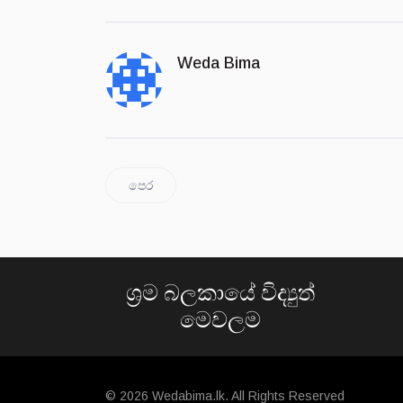
Weda Bima
පෙර
ශ්‍රම බලකායේ විද්‍යුත්
මෙවලම
© 2026 Wedabima.lk. All Rights Reserved