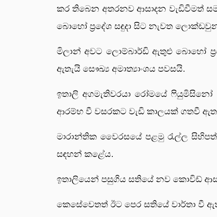
කර තිබෙන අතරනව ආසාදන වැඩිවීමත් සමඟ රට
බොහෝ ප්‍රදේශ සඳුදා සිට නැවත ලොක්ඩවුන
මිලාන් අවට ලොම්බාර්ඩි ඇතුළු බොහෝ ප
ඇතැයි සෞඛ්‍ය අමාත්‍යාංශය පවසයි.
ඉතාලි අගමැතිවරයා රෝමයේ ෆියුමිසිනෝ
ආරම්භ වී වසරකට වැඩි කාලයක් ගතවී ඇත
මාරාන්තික වෛරසයේ පළමු රැල්ල සිහිපත්
සඳහන් කළේය.
ඉතාලියෙන් පසුගිය සතියේ නව කොවිඩ් ආසා
කෙසේවෙතත් ඊට පෙර සතියේ වාර්තා වී ඇත්