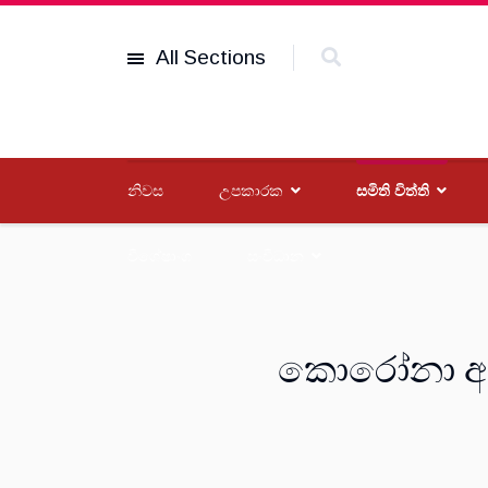
All Sections
නිවස
උපකාරක
සමිති විත්ති
විශේෂාංග
සංවිධාන
කොරෝනා අවද