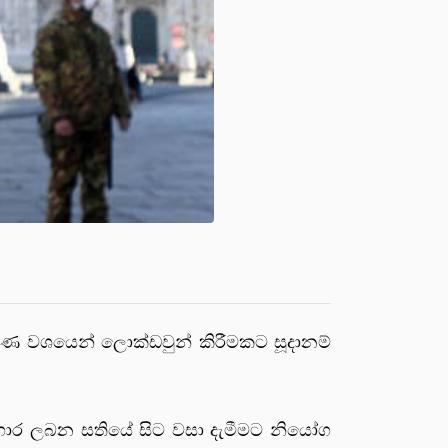
ර්ණ වශයෙන් ලොක්ඩවුන් කිරීමකට සූදානම්
ගාර ලබන සතියේ සිට වසා දැමීමට නියෝග