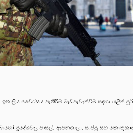
න ඉතාලිය වෛරසය පැතිරීම මැඩපැවැත්වීම සඳහා යළිත් පූ
ොහෝ ප්‍රදේශවල පාසල්, ආපනශාලා, සාප්පු සහ කෞතුකා