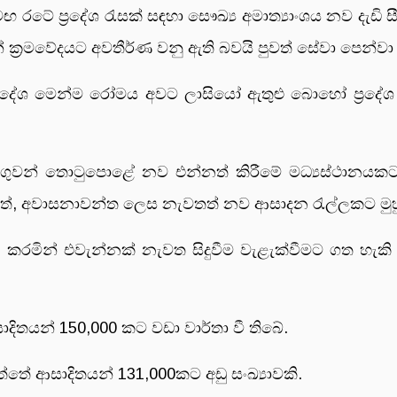
ේ ප්‍රදේශ රැසක් සඳහා සෞඛ්‍ය අමාත්‍යාංශය නව දැඩි සීම
් ක්‍රමවේදයට අවතීර්ණ වනු ඇති බවයි පුවත් සේවා පෙන්ව
්‍රදේශ මෙන්ම රෝමය අවට ලාසියෝ ඇතුළු බොහෝ ප්‍රදේශ 
 ගුවන් තොටුපොළේ නව එන්නත් කිරීමේ මධ්‍යස්ථානයකට 
ත්, අවාසනාවන්ත ලෙස නැවතත් නව ආසාදන රැල්ලකට මුහු
 කරමින් එවැන්නක් නැවත සිදුවීම වැළැක්වීමට ගත හැකි 
දිතයන් 150,000 කට වඩා වාර්තා වී තිබේ.
තේ ආසාදිතයන් 131,000කට අඩු සංඛ්‍යාවකි.