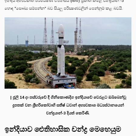
ඉන්දීය අභ්‍යවකාශ පර්යේෂණ ඒජන්සිය (Isro) ප්‍රකාශ කළේ චන්ද්‍රයාන් -3
හොඳ "සෞඛ්‍ය සම්පන්න" බව සියලු පරීක්‍ෂණවලින් පෙන්නුම් කළ බවයි.
| ජූලි 14 දා පස්වරුවේ දී ගිනිකොණදිග ඉන්දියාවේ වෙරළට ඔබ්බෙන්වූ
දූපතක් වන ශ්‍රීහරිකෝටාහි සතීෂ් ධවාන් අභ්‍යවකාශ මධ්‍යස්ථානයෙන්
චන්ද්‍රයාන්-3 දියත් කෙරිණි
.
ඉන්දියාව ඓතිහාසික චන්ද්‍ර මෙහෙයුම