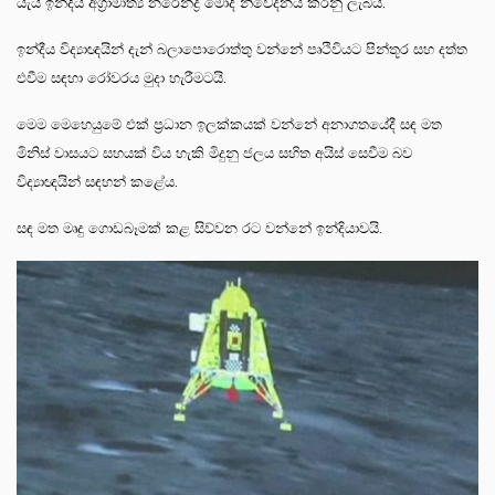
යැයි ඉන්දීය අග්‍රාමාත්‍ය නරේන්ද්‍ර මෝදි නිවේදනය කරනු ලැබීය.
ඉන්දීය විද්‍යාඥයින් දැන් බලාපොරොත්තු වන්නේ පෘථිවියට පින්තූර සහ දත්ත
එවීම සඳහා රෝවරය මුදා හැරීමටයි.
මෙම මෙහෙයුමේ එක් ප්‍රධාන ඉලක්කයක් වන්නේ අනාගතයේදී සඳ මත
මිනිස් වාසයට සහයක් විය හැකි මිදුනු ජලය සහිත අයිස් සෙවීම බව
විද්‍යාඥයින් සඳහන් කළේය.
සඳ මත මෘදු ගොඩබෑමක් කළ සිව්වන රට වන්නේ ඉන්දියාවයි.