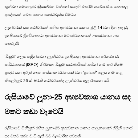
තුන්වන මෙහෙයුම ක්‍රියාත්මක වන්නේ සඳෙහි එතරම් ගවේෂණය නොකළ
ප්‍රදේශයක් වෙත යානය ගොඩබැස්ස වීමටය.
ලෑන්ඩරක් සහ රෝවරයක් සහිත අභ්‍යවකාශ යානය ජූලි 14 වන දින දකුණු
ඉන්දියාවේ ශ්‍රීහරිකොටා අභ්‍යවකාශ මධ්‍යස්ථානයෙන් අභ්‍යාවකාශ ගත
කෙරුණි.
'වික්‍රම්' ලෙස හැඳින්වෙන ලෑන්ඩරය ඉන්දියානු අභ්‍යවකාශ පර්යේෂණ
සංවිධානයේ (ISRO) නිර්මාතෘ වික්‍රම් සාරාබායිගේ නමින් නම් කර තිබේ -
ප්‍රඥාව යන අරුත් දෙන සංස්කෘත වචනයක් වන 'ප්‍රග්‍යාන්' ලෙස නම් කළ
කිලෝග්‍රෑම් 26 ක් බරැති රෝවරයක්ද ලෑන්ඩරය තුළ රැගෙන යයි.
රුසියාවේ ලූනා-25 අභ්‍යවකාශ යානය සඳ
මතට කඩා වැටෙයි
රුසියාවේ මිනිසුන් රහිත ලූනා-25 අභ්‍යවකාශ යානය පාලනයෙන් ගිලිහී ගොස්
සඳ මතට කඩා වැටී ඇති බව බලධාරීහු පවසති.