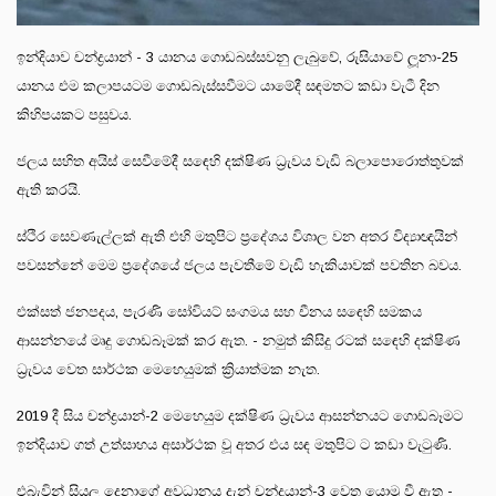
ඉන්දියාව චන්ද්‍රයාන් - 3 යානය ගොඩබස්සවනු ලැබුවේ, රුසියාවේ ලූනා-25
යානය එම කලාපයටම ගොඩබැස්සවීමට යාමේදී සඳමතට කඩා වැටී දින
කිහිපයකට පසුවය.
ජලය සහිත අයිස් සෙවීමේදී සඳෙහි දක්ෂිණ ධ්‍රැවය වැඩි බලාපොරොත්තුවක්
ඇති කරයි.
ස්ථිර සෙවණැල්ලක් ඇති එහි මතුපිට ප්‍රදේශය විශාල වන අතර විද්‍යාඥයින්
පවසන්නේ මෙම ප්‍රදේශයේ ජලය පැවතීමේ වැඩි හැකියාවක් පවතින බවය.
එක්සත් ජනපදය, පැරණි සෝවියට් සංගමය සහ චීනය සඳෙහි සමකය
ආසන්නයේ මෘදු ගොඩබෑමක් කර ඇත. - නමුත් කිසිදු රටක් සඳෙහි දක්ෂිණ
ධ්‍රැවය වෙත සාර්ථක මෙහෙයුමක් ක්‍රියාත්මක නැත.
2019 දී සිය චන්ද්‍රයාන්-2 මෙහෙයුම දක්ෂිණ ධ්‍රැවය ආසන්නයට ගොඩබෑමට
ඉන්දියාව ගත් උත්සාහය අසාර්ථක වූ අතර එය සඳ මතුපිට ට කඩා වැටුණි.
එබැවින් සියලු දෙනාගේ අවධානය දැන් චන්ද්‍රයාන්-3 වෙත යොමු වී ඇත -