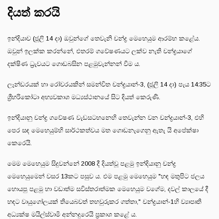
දියත් කරයි
ඉන්දියාව (ජූලි 14 දා) ඔවුන්ගේ තෙවැනි චන්ද්‍ර මෙහෙයුම ආරම්භ කළේය.
ඔවුන් ඉලක්ක කරන්නේ, එතරම් ගවේෂණයට ලක්ව නැති චන්ද්‍රයාගේ
දක්ෂිණ ධ්‍රැවයට ගොඩබසින පළමුවැන්නන් වීම ය.
ලෑන්ඩරයක් හා රෝවරයකින් සමන්විත චන්ද්‍රයාන්-3, (ජූලි 14 දා) පැය 14:35ට
ශ්‍රීහරිකෝටා අභ්‍යවකාශ මධ්‍යස්ථානයේ සිට දියත් කෙරුණි.
ඉන්දියානු චන්ද්‍ර ගවේෂණ වැඩසටහනෙහි තෙවැන්න වන චන්ද්‍රයාන්-3, එහි
පෙර සඳ මෙහෙයුම්හි සාර්ථකත්වය මත ගොඩනැගෙනු ඇතැ යි අපේක්ෂා
කෙරෙයි.
මෙම මෙහෙයුම සිදුවන්නේ 2008 දී දියත්වූ පළමු ඉන්දියානු චන්ද්‍ර
මෙහෙයුමෙන් වසර 13කට පසුව ය. එම පළමු මෙහෙයුම "හඳ මතුපිට ජලය
හොයපු පළමු හා වඩාත්ම සවිස්තරාත්මක මෙහෙයුම වගේම, දවල් කාලයේ දී
හඳට වායුගෝලයක් තියෙබවත් තහවුරුකර ගත්තා," චන්ද්‍රයාන්-1හි ව්‍යාපෘති
අධ්‍යක්ෂ මයිල්ස්වාමි අන්නදුරෙයි ප්‍රකාශ කළේ ය.