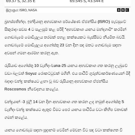
බ්‍රහස්පතින්දා, ඉන්දියානු අභ්‍යවකාශ පර්යේෂණ ඒජන්සිය (ISRO) පැවසුවේ
සිකුරාදා සවස 4 ට සැලසුම් කළ පරිදි "අභ්‍යවකාශ යානය මන්දගාමී" කරමින්
ගොඩබෑමේ මොඩියුලය තරමක් පහළ කක්ෂයකට බැස්සීමට නියමිත බවයි.
ගොඩබෑමේ මොඩියුලය අගෝස්තු 23 වන දින සඳ මතට ගොඩබෑම සඳහා
අවසන් ගමන ආරම්භ කරනු ඇත.
රුසියාව අගෝස්තු 10 වැනිදා Luna-25 යානය අභ්‍යවකාශ ගත කරනු ලැබුවේ
වඩා බලවත් Soyuz රොකට්ටුවක් මගිනි. එය පෘථිවි ගුරුත්වාකර්ෂණයෙන් මිදී
බදාදා චන්ද්‍ර කක්ෂයට ළඟා වූ බව රුසියානු අභ්‍යවකාශ ඒජන්සිය
Roscosmos නිවේදනය කළේය.
චන්ද්‍රයාන් -3 ජූලි 14 වන දින අභ්‍යවකාශ ගත කරන ලද නමුත් අගෝස්තු 5
වැනිදා චන්ද්‍ර කක්ෂයට ඇතුළු වීමට පෙර යානය පෘථිවිය වටා කිහිප වතාවක්
ගමන් කළේය.
යානය ගොඩබෑම සඳහා සූදානම් වෙමින් මේවන විට සඳ වටා කක්ෂගත වී