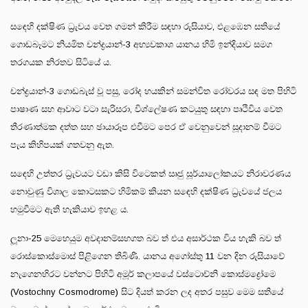
සඳෙහි දක්ෂිණ ධ්‍රැවය වෙත ගමන් කිරීම සඳහා රුසියාව, එළඹෙන සතියේ
ගොඩබෑමට නියමිත චන්ද්‍රයාන්-3 අභ්‍යවකාශ යානය හිමි ඉන්දියාව සමග
තරගයක නිරතව සිටියේ ය.
චන්ද්‍රයාන්-3 ගොඩබැස් වූ පසු, රෝද හයකින් සමන්විත රෝවරය සඳ මත පිහිටි
පාෂාණ සහ ආවාට වටා සැරිසරා, විශ්ලේෂණ කටයුතු සඳහා පෘථිවිය වෙත
තීරණාත්මක දත්ත සහ ඡායාරූප එවීමට පෙර ඒ වෙනුවෙන් සූදානම් වීමට
පැය කිහිපයක් ගතවනු ඇත.
සඳෙහි උත්තර ධ්‍රැවයට වඩා කිසි විටෙකත් ඍජු සූර්යාලෝකයට නිරාවරණය
නොවුණු විශාල කොටසකට හිමිකම් කියන සඳෙහි දක්ෂිණ ධ්‍රැවයේ ජලය
හමුවීමට ඇති හැකියාව ඉහළ ය.
ලූනා-25 මෙහෙයුම අවදානම්සහගත බව ත් එය අසාර්ථක විය හැකි බව ත්
රොස්කොස්මොස් පිළිගෙන තිබිණි. යානය අගෝස්තු 11 වන දින රුසියාවේ
නැගෙනහිරට වන්නට පිහිටි අමූර් කලාපයේ වස්ටොච්නි කොස්මද්‍රෝමෙ
(Vostochny Cosmodrome) සිට දියත් කරන ලද අතර පසුව මෙම සතියේ