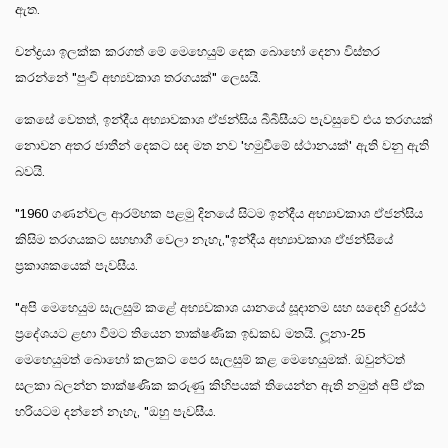
ඇත.
චන්ද්‍රයා ඉලක්ක කරගත් මේ මෙහෙයුම් දෙක බොහෝ දෙනා විස්තර
කරන්නේ "පුංචි අභ්‍යවකාශ තරගයක්" ලෙසයි.
කෙසේ වෙතත්, ඉන්දීය අභ්‍යාවකාශ ඒජන්සිය බීබීසීයට පැවසුවේ එය තරගයක්
නොවන අතර ජාතීන් දෙකට සඳ මත නව 'හමුවීමේ ස්ථානයක්' ඇති වනු ඇති
බවයි.
"1960 ගණන්වල ආරම්භක පළමු දිනයේ සිටම ඉන්දීය අභ්‍යාවකාශ ඒජන්සිය
කිසිම තරගයකට සහභාගී වෙලා නැහැ,"ඉන්දීය අභ්‍යාවකාශ ඒජන්සියේ
ප්‍රකාශකයෙක් පැවසීය.
"අපි මෙහෙයුම සැලසුම් කළේ අභ්‍යවකාශ යානයේ සූදානම සහ සඳෙහි දුරස්ථ
ප්‍රදේශයට ළඟා වීමට තියෙන තාක්ෂණික ඉඩකඩ මතයි. ලූනා-25
මෙහෙයුමත් බොහෝ කලකට පෙර සැලසුම් කළ මෙහෙයුමක්. ඔවුන්ටත්
සලකා බලන්න තාක්ෂණික කරුණු කිහිපයක් තියෙන්න ඇති නමුත් අපි ඒක
හරියටම දන්නේ නැහැ, "ඔහු පැවසීය.