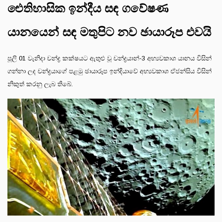
ඓතිහාසික ඉන්දීය සඳ ගවේෂණ
යානයෙන් සඳ මතුපිට නව ඡායාරූප එවයි
පූලි 01 වැනිදා චන්ද්‍ර කක්ෂයට ඇතුළු වූ චන්ද්‍රයාන්-3 අභ්‍යවකාශ යානය විසින්
ගන්නා ලද චන්ද්‍රයාගේ පළමු ඡායාරූප ඉන්දියාවේ අභ්‍යවකාශ ඒජන්සිය විසින්
නිකුත් කරනු ලැබ තිබේ.