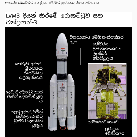
ආරෝපණයවීමට හා ක්‍රියා කිරීමට සූර්යාලෝකය අවශ්‍ය ය.