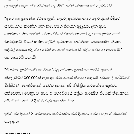
ග්‍රහලොව ගැන අවබෝධකර ගැනීමට තවත් බොහෝ දේ ඇතිබව යි.
"අපට හඳ ප්‍රත්‍යන්ත මුරපොළක්, ගැඹුරු අභ්‍යවකාශයට දොරටුවක් විදියට
සංවර්ධනය කරන්න ඕන නම්, එහෙ තියෙන අමුද්‍රව්‍යවලින් අපට
ගොඩනගන්න පුළුවන් මොන විදියේ වාසස්ථානයක් ද, එහෙ ඉන්න අපේ
මිනිස්සුන්ට ඕනේ කරන දේවල් ප්‍රවාහනය කරන්නේ කොහොමද කියන
දේවල් හොයා බලන්න තවත් ගොඩක් ගවේෂණ සිද්ධ කරන්න අවශ්‍ය යි,"
අන්නදුරෙයි පවසයි.
"ඒ නිසා, ඉන්දියාවේ ගවේෂණවල අවසාන ඉලක්කය තමයි, අපෙන්
කිලෝමීටර 360,000ක් ඈත අභ්‍යවකාශයේ තියෙන හඳ යම් දවසක දී පෘථිවියේ
විස්තීරණ මහාද්වීපයක් වෙච්ච දවසක අපි නිෂ්ක්‍රීය නරඹන්නෙකුබවට
පත්වෙනවා වෙනුවට, අපට ඒ මහද්වීපයේ සක්‍රීය, ආරක්‍ෂිත ජීවයක් තියෙනවා.
අපි ඒ වෙනුවෙන් දිගටම වැඩ කරන්න ඕන."
ඉඳින්, චන්ද්‍රයාන්-3 මෙහෙයුම සාර්ථකවීම එම දිශාවට තබන වැදගත් පියවරක්
වනු ඇත.
(bbc/sinhala)