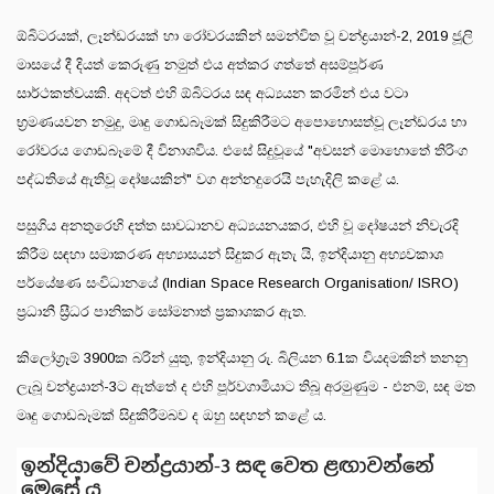
ඕබිටරයක්, ලෑන්ඩරයක් හා රෝවරයකින් සමන්විත වූ චන්ද්‍රයාන්-2, 2019 ජූලි
මාසයේ දී දියත් කෙරුණු නමුත් එය අත්කර ගත්තේ අසම්පූර්ණ
සාර්ථකත්වයකි. අදටත් එහි ඕබිටරය සඳ අධ්‍යයන කරමින් එය වටා
භ්‍රමණයවන නමුදු, මෘදු ගොඩබෑමක් සිදුකිරීමට අපොහොසත්වූ ලෑන්ඩරය හා
රෝවරය ගොඩබෑමේ දී විනාශවිය. එසේ සිදුවූයේ "අවසන් මොහොතේ තිරිංග
පද්ධතියේ ඇතිවූ දෝෂයකින්" වග අන්නදුරෙයි පැහැදිලි කළේ ය.
පසුගිය අනතුරෙහි දත්ත සාවධානව අධ්‍යයනයකර, එහි වූ දෝෂයන් නිවැරදි
කිරීම සඳහා සමාකරණ අභ්‍යාසයන් සිදුකර ඇතැ යි, ඉන්දියානු අභ්‍යවකාශ
පර්යේෂණ සංවිධානයේ (Indian Space Research Organisation/ ISRO)
ප්‍රධානී ස්‍රීධර පානිකර් සෝමනාත් ප්‍රකාශකර ඇත.
කිලෝග්‍රෑම් 3900ක බරින් යුතු, ඉන්දියානු රු. බිලියන 6.1ක වියදමකින් තනනු
ලැබූ චන්ද්‍රයාන්-3ට ඇත්තේ ද එහි පූර්වගාමියාට තිබූ අරමුණුම - එනම්, සඳ මත
මෘදු ගොඩබෑමක් සිදුකිරීමබව ද ඔහු සඳහන් කළේ ය.