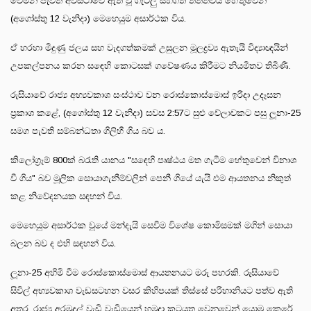
වෙමින් පැවති අවස්ථාවේ ඇති වූ ගැටලු සහගත තත්ත්වය හේතුවෙන්
(අගෝස්තු 12 වැනිදා) මෙහෙයුම අසාර්ථක විය.
ඒ හරහා මිදුණු ජලය සහ වැදගත්කමක් උසුලන මූලද්‍රව්‍ය ඇතැයි විද්‍යාඥයින්
උපකල්පනය කරන සඳෙහි කොටසක් ගවේෂණය කිරීමට නියමිතව තිබිණි.
රුසියාවේ රාජ්‍ය අභ්‍යවකාශ සංස්ථාව වන රොස්කොස්මොස් ඉරිදා උදෑසන
ප්‍රකාශ කළේ, (අගෝස්තු 12 වැනිදා) සවස 2:57ට සුළු වේලාවකට පසු ලූනා-25
සමග පැවති සම්බන්ධතා ගිලිහී ගිය බව ය.
කිලෝග්‍රෑම් 800ක් බරැති යානය "සඳෙහි පෘෂ්ඨය මත ගැටීම හේතුවෙන් විනාශ
වී ගිය" බව මූලික සොයාගැනීම්වලින් පෙනී ගියේ යැයි එම ආයතනය නිකුත්
කළ නිවේදනයක සඳහන් විය.
මෙහෙයුම අසාර්ථක වූයේ මන්දැයි සෙවීම විශේෂ කොමිසමක් මගින් සොයා
බලන බව ද එහි සඳහන් විය.
ලූනා-25 අහිමි වීම රොස්කොස්මොස් ආයතනයට මරු පහරකි. රුසියාවේ
සිවිල් අභ්‍යවකාශ වැඩසටහන වසර කිහිපයක් තිස්සේ පරිහානියට පත්ව ඇති
අතර, රාජ්‍ය අරමුදල් වැඩි වැඩියෙන් හමුදා කටයුතු වෙනුවෙන් යොමු කෙරේ.