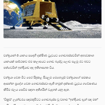
චන්ද්‍රයාන්-3 යානය සඳෙහි දක්ෂිණ ධ්‍රැවයට ගොඩබස්සවමින් අභ්‍යවකාශ
යානයක් සාර්ථකව එම කලාපයට ගොඩ බැස්වූ ලොව පළමු රට බවට
පත්වෙමින් ඉන්දියාව අද ඉතිහාසගත විය.
චන්ද්‍රයා වෙත මීට පෙර සිදුකළ සියලුම මෙහෙයුම් චන්ද්‍රයාගේ සමකය
ආසන්න ප්‍රදේශ වෙත ගොඩබස්සවා ඇති නමුත් දක්ෂණ ධ්‍රැවය ගවේෂණය
කිරීම ජලය සෙවීම සඳහා අතිශයින් වැදගත් යනු ඇත.
'වික්‍රම්' ලෑන්ඩරය සඳමතුපිටට ගොඩබැස්ස වූ වහාම "ඉන්දියාව දැන් සඳ මත"