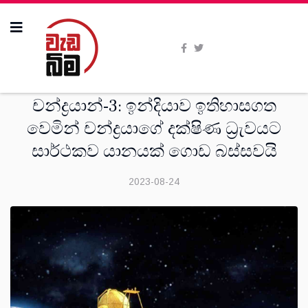
විදෙස්
චන්ද්‍රයාන්-3: ඉන්දියාව ඉතිහාසගත
වෙමින් චන්ද්‍රයාගේ දක්ෂිණ ධ්‍රැවයට
සාර්ථකව යානයක් ගොඩ බස්සවයි
2023-08-24