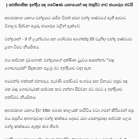
| ඓතිහාසික ඉන්දීය සඳ ගවේෂණ යානයෙන් සඳ මතුපිට නව ඡායාරූප එවයි
අභ්‍යවකාශ යානය චන්ද්‍රයාට සමීප වීමත් සමග චන්ද්‍ර පෘෂ්ඨයේ ඇති ආවාට
විශාලව දිස්වන අයුරු ඡායාරූප වලින් දැක්වේ.
චන්ද්‍රයාන් - 3 හි ලෑන්ඩරය සහ රෝවරය අගෝස්තු 23 වැනිදා චන්ද්‍ර පෘෂ්ඨයට
ළඟා වීමට නියමිතය.
එය සාර්ථක වුවහොත්, චන්ද්‍රයාගේ දක්ෂිණ ධ්‍රැවය ආසන්නව "මෘදු
ගොඩබෑමක්" සිදුකරන පළමු රට ඉන්දියාව වනු ඇත.
එමෙන්ම එක්සත් ජනපදය, පැරණි සෝවියට් සංගමය සහ චීනයට පසුව සඳ
මත මෘදු ගොඩබෑමක් සාර්ථක කර ගන්නා සිව්වන රට බවට ද ඉන්දියාව
පත්වීමට නියමිතය.
අභ්‍යවකාශ යානය දින 10ක පමණ කාලයක් පෘථිවිය වටා ගමන් කිරීමෙන් පසු
එය පසුගිය අඟහරුවාදා චන්ද්‍ර කක්ෂය දෙසට යවා සෙනසුරාදා සාර්ථක ලෙස
චන්ද්‍ර කක්ෂයට ඇතුළු කර තිබේ.