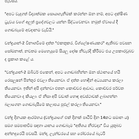
පැවසීය.
"අපට වැදගත් විද්‍යාත්මක සොයාගැනීමක් කරන්න ඕන නම්, අපට දක්ෂිණ
ධ්‍රැවය වගේ අලුත් ප්‍රදේශවලට යන්න සිද්ධවෙනවා. නමුත් ඒවායේ දී
ගොඩබෑමේ අවදානම වැඩියි."
චන්ද්‍රයාන්-2 විනාශවීමේ දත්ත "එකතුකර, විශ්ලේෂණයකර" ඇතිබව පවසන
සෝමනාත්, නවතම මෙහෙයුමේ සියලු දෝෂ නිවැරදි කිරීමට එය උපකාරවූබව
ද ප්‍රකාශ කළේ ය.
"චන්ද්‍රයාන්-2 ඕබිටර් එකෙන්, අපට ගොඩබහින්න ඕන ස්ථානයේ හයි
රෙසලූෂන් පින්තූර එවලා තියෙනවා. ඒ දත්ත හොඳින් අධ්‍යයනය කරලා
තියෙනවා. ඉතින් අපි දන්නවා එතන කොච්චර ආවාට, කොච්චර පර්වත
තියෙනවා ද කියලා. ඒ නිසා අපි වඩාත් හොඳ අවස්ථාවක් ලබාගන්න
බලාගෙන ගොඩබැසීමේ කලාපය පුළුල් කරලා තියෙනවා."
චන්ද්‍ර දිනයක ආරම්භය (චන්ද්‍රයාගේ එක් දිනක් පෘථිවි දින 14කට සමාන ය)
සමග සමපාතවීම සඳහා යානය ගොඩබෑම "අතිශය නිරවද්‍ය" විය යුතුබව
අන්නදුරෙයි පවසයි. මන්ද, ලෑන්ඩරයේ සහ රෝවරයේ බැටරි