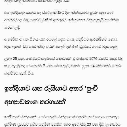
බදාදා චන්ද්‍ර කක්ෂයට සාර්ථකව ඇතුළු විය.
එය ඉන්දියානු යානය සඳ ස්පර්ශ කිරීමට දින කිහිපයකට ප්‍රථම සඳුදා හෝ
අඟහරුවාදා මෘදු ගොඩබෑමකින් අනතුරුව ඉතිහාසගත වනු ඇතැයි අපේක්ෂා
කරන ලදී.
ඇමෙරිකාව සහ චීනය යන රටවල් දෙක ම සඳ මතුපිටට ආරක්ෂිතව ගොඩ
බැස ඇතත්, මීට පෙර කිසිදු රටක් සඳෙහි දක්ෂිණ ධ්‍රැවයට ගොඩ බැස නැත.
ලූනා-25 යනු, සෝවියට් සංගමයේ කොටසක් වූ රුසියාව 1976 වසරට පසුව සිදු
කළ පළමු සඳ මෙහෙයුම යි. එම මෙහෙයුම, එනම්, ලූනා-24, සාර්ථකව ගොඩ
බැස්වීමට හැකි විය.
ඉන්දියාව සහ රුසියාව අතර 'පුංචි
අභ්‍යාවකාශ තරගයක්'
ඉන්දියාවේ චන්ද්‍රයාන්-3 මෙහෙයුම, චන්ද්‍රයාගේ එතරම් ගවේෂණය නොකළ
දක්ෂිණ ධ්‍රැවයට සමීප වෙමින් පවතින අතර අගෝස්තු 23 වන දින ලෑන්ඩරය