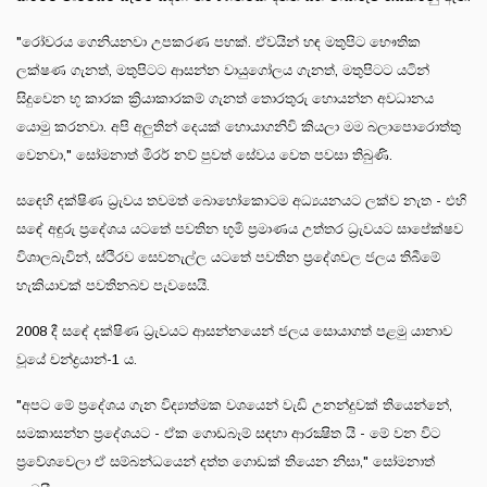
"රෝවරය ගෙනියනවා උපකරණ පහක්. ඒවයින් හඳ මතුපිට භෞතික
ලක්ෂණ ගැනත්, මතුපිටට ආසන්න වායුගෝලය ගැනත්, මතුපිටට යටින්
සිදුවෙන භූ කාරක ක්‍රියාකාරකම් ගැනත් තොරතුරු හොයන්න අවධානය
යොමු කරනවා. අපි අලුතින් දෙයක් හොයාගනිවි කියලා මම බලාපොරොත්තු
වෙනවා," සෝමනාත් මිරර් නව් පුවත් සේවය වෙත පවසා තිබුණි.
සඳෙහි දක්ෂිණ ධ්‍රැවය තවමත් බොහෝකොටම අධ්‍යයනයට ලක්ව නැත - එහි
සඳේ අඳුරු ප්‍රදේශය යටතේ පවතින භූමි ප්‍රමාණය උත්තර ධ්‍රැවයට සාපේක්ෂව
විශාලබැවින්, ස්ථිරව සෙවනැල්ල යටතේ පවතින ප්‍රදේශවල ජලය තිබීමේ
හැකියාවක් පවතිනබව පැවසෙයි.
2008 දී සඳේ දක්ෂිණ ධ්‍රැවයට ආසන්නයෙන් ජලය සොයාගත් පළමු යානාව
වූයේ චන්ද්‍රයාන්-1 ය.
"අපට මේ ප්‍රදේශය ගැන විද්‍යාත්මක වශයෙන් වැඩි උනන්දුවක් තියෙන්නේ,
සමකාසන්න ප්‍රදේශයට - ඒක ගොඩබෑම් සඳහා ආරක්‍ෂිත යි - මේ වන විට
ප්‍රවේශවෙලා ඒ සම්බන්ධයෙන් දත්ත ගොඩක් තියෙන නිසා," සෝමනාත්