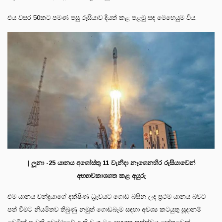
එය වසර 50කට පමණ පසු රුසියාව දියත් කළ පළමු සඳ මෙහෙයුම විය.
| ලූනා -25 යානය අගෝස්තු 11 වැනිදා නැගෙනහිර රුසියාවෙන්
අභ්‍යාවකාශගත කළ අයුරු
එම යානය චන්ද්‍රයාගේ දක්ෂිණ ධ්‍රැවයට ගොඩ බසින ලද ප්‍රථම යානය බවට
පත් වීමට නියමිතව තිබුණු නමුත් ගොඩබෑම සඳහා අවශ්‍ය කටයුතු සූදානම්