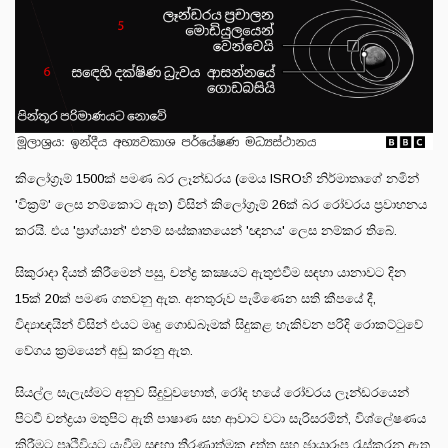
කිලෝග්‍රෑම් 1500ක් පමණ බර ලෑන්ඩරය (මෙය ISROහි නිර්මාතෘගේ නමින්
'වික්‍රම්' ලෙස නම්කොට ඇත) විසින් කිලෝග්‍රෑම් 26ක් බර රෝවරය ප්‍රවාහනය
කරයි. එය 'ප්‍රාග්යාන්' එනම් සංස්කෘතයෙන් 'ඥානය' ලෙස නම්කර තිබේ.
සිකුරාදා දියත් කිරීමෙන් පසු, චන්ද්‍ර කක්‍ෂයට ඇතුළුවීම සඳහා යානාවට දින
15ක් 20ක් පමණ ගතවනු ඇත. අනතුරුව පැමිණෙන සති කීපයේ දී,
විද්‍යාඥයින් විසින් එයට මෘදු ගොඩබෑමක් සිදුකළ හැකිවන පරිදි රොකට්ටුවේ
වේගය ක්‍රමයෙන් අඩු කරනු ඇත.
සියල්ල සැලැස්මට අනුව සිදුවුවහොත්, රෝද හයේ රෝවරය ලෑන්ඩරයෙන්
පිටවී චන්ද්‍රයා මතුපිට ඇති පාෂාණ සහ ආවාට වටා සැරිසරමින්, විශ්ලේෂණය
කිරීමට පෘථිවියට යැවීම සඳහා තීරණාත්මක දත්ත සහ ඡායාරූප රැස්කරනු ඇත.