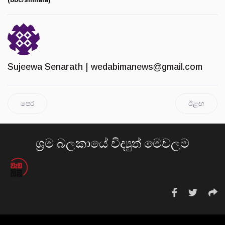
Sujeewa Senarath |
wedabimanews@gmail.com
පෙර
ඊළඟ
ශ්‍රම බලකායේ විද්‍යුත් මෙවලම