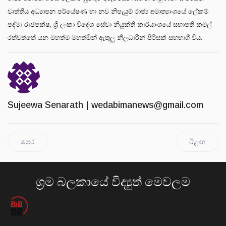
වෘත්තීය අධ්‍යාපන පර්යේෂණ හා නව නිපැයුම් රාජ්‍ය අමාත්‍යාංශයේ ලේකම්
පද්මා රාජපක්ෂ, ශ්‍රී ලංකා විදේශ සේවා නියුක්ති කාර්යාංශයේ සභාපති කමල්
රත්වත්තේ යන මහත්ම මහත්මින් ඇතුලු නිලධාරීන් පිරිසක් සහභාගී විය.
Sujeewa Senarath |
wedabimanews@gmail.com
පෙර
ඊළඟ
ශ්‍රම බලකායේ විද්‍යුත් මෙවලම