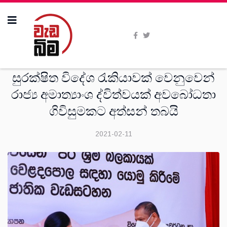
සංක‍්‍රමණික
සුරක්ෂිත විදේශ රැකියාවක් වෙනුවෙන්
රාජ්‍ය අමාත්‍යාංශ ද්විත්වයක් අවබෝධතා
ගිවිසුමකට අත්සන් තබයි
2021-02-11