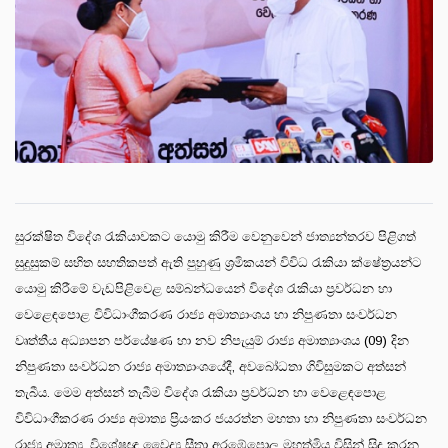
සුරක්ෂිත විදේශ රැකියාවකට යොමු කිරීම වෙනුවෙන් ජාත්‍යන්තරව පිළිගත්
සුදුසුකම් සහිත සහතිකපත් ඇති පුහුණු ශ්‍රමිකයන් විවිධ රැකියා ක්ෂේත්‍රයන්ට
යොමු කිරීමේ වැඩපිළිවෙළ සම්බන්ධයෙන් විදේශ රැකියා ප්‍රවර්ධන හා
වෙළෙඳපොළ විවිධාංගීකරණ රාජ්‍ය අමාත්‍යාංශය හා නිපුණතා සංවර්ධන
වෘත්තීය අධ්‍යාපන පර්යේෂණ හා නව නිපැයුම් රාජ්‍ය අමාත්‍යාංශය (09) දින
නිපුණතා සංවර්ධන රාජ්‍ය අමාත්‍යාංශයේදී, අවබෝධතා ගිවිසුමකට අත්සන්
තැබීය. මෙම අත්සන් තැබීම විදේශ රැකියා ප්‍රවර්ධන හා වෙළෙඳපොළ
විවිධාංගීකරණ රාජ්‍ය අමාත්‍ය ප්‍රියංකර ජයරත්න මහතා හා නිපුණතා සංවර්ධන
රාජ්‍ය අමාත්‍ය, විශේෂඥ වෛද්‍ය සීතා අරඹේපොල මහත්මිය විසින් සිදු කරන