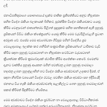
ලදි.
ජනාධිපතිතුමාගෙ සෞභාග්‍යයේ දැක්ම ජාතික ප්‍රතිපත්තියට අනුව නිපුණතා
සහිත විදේශ රැකියා බලකායක් බිහිකර, සුරක්ෂිත විදේශ රැකියාවකට යොමු
කිරීම වෙනුවෙන් ජාත්‍යන්තරව පිළිගත් සුදුසුකම් සහිත සහතිකපත් ඇති පුහුණු
ශ්‍රමිකයන් විවිධ රැකියා ක්ෂේත්‍රයන්ට යොමු කිරීම මෙම වැඩපිළිවෙළහි ප්‍රධාන
අරමුණ වේ. එසේම මෙම අවබෝධතා ගිවිසුම මගින් විදේශීය ශ්‍රම
වෙළෙඳපොළ ඉලක්ක කර ගනිමින් සංක්‍රමණික ශ්‍රමිකයන්ගේ ධාරිතාව වැඩි
කිරිම සඳහා පුහුණු වැඩසටහන් හා නිපුණතා සංවර්ධන වැඩසටහන්
ක්‍රියාත්මක කිරිමේ ක්‍රමවේදයක් ස්ථාපිත කිරිම අපේක්ෂා කෙරේ. එමෙන්ම
දැනට වෘත්තිය පුහුණු ආයතන මගින් පවත්වනු ලබන පුහුණු පාඨමාලා
හදාරනු ලබන පුහුණුලාභින් හට විදේශ රැකියා අවස්ථාවන් උදාකර දිමත්, ඒ
සඳහා නිශ්චිත වශයෙන් විදේශ රටවල පවතින රැකියා අවස්ථා සහ ඉදිරියේදි
ජනනය විය හැකි රැකියා අවස්ථාවන්ද සැලකිල්ලට ගෙන පුහුණු පාඨමාලාවන්
සකස් කිරිමත් සිදුකිරිමට නියමිතය.
මෙම අවස්ථාවට විදේශ රැකියා ප්‍රවර්ධන හා වෙළෙඳපොළ විවිධාංගීකරණ
රාජ්‍ය අමාත්‍යාංශයේ ලේකම් සුන්දර අරුමෙයිනායහම්, නිපුණතා සංවර්ධන