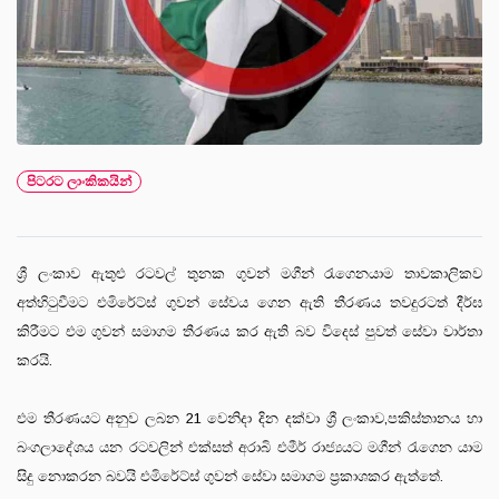
පිටරට ලාංකිකයින්
ශ්‍රී ලංකාව ඇතුළු රටවල් තුනක ගුවන් මගීන් රැගෙනයාම තාවකාලිකව
අත්හිටුවීමට එමිරේට්ස් ගුවන් සේවය ගෙන ඇති තීරණය තවදුරටත් දීර්ඝ
කිරීමට එම ගුවන් සමාගම තීරණය කර ඇති බව විදෙස් පුවත් සේවා වාර්තා
කරයි.
එම තීරණයට අනුව ලබන 21 වෙනිදා දින දක්වා ශ්‍රී ලංකාව,පකිස්තානය හා
බංගලාදේශය යන රටවලින් එක්සත් අරාබි එමීර් රාජ්‍යයට මගීන් රැගෙන යාම
සිදු නොකරන බවයි එමිරේට්ස් ගුවන් සේවා සමාගම ප්‍රකාශකර ඇත්තේ.