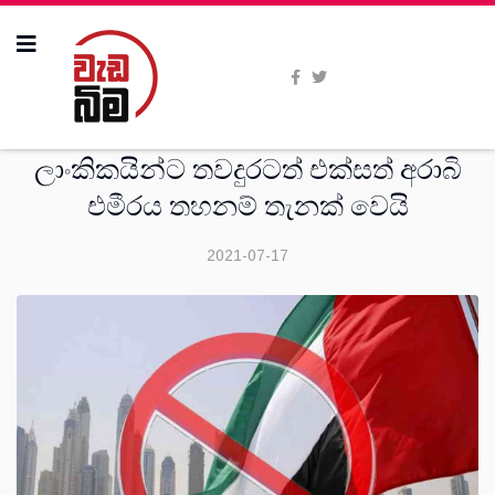
සංක‍්‍රමණික
ලාංකිකයින්ට තවදුරටත් එක්සත් අරාබි
එමීරය තහනම් තැනක් වෙයි
2021-07-17