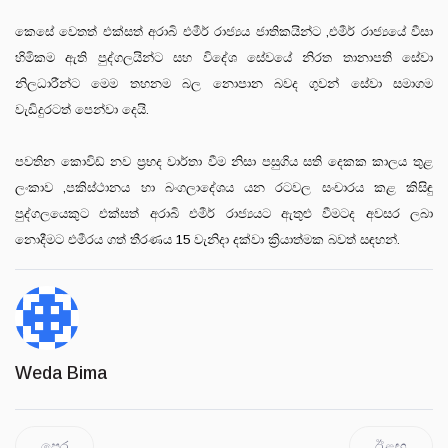
කෙසේ වෙතත් එක්සත් අරාබි එමීර් රාජ්‍යය ජාතිකයින්ට ,එමීර් රාජ්‍යයේ වීසා
හිමිකම ඇති පුද්ගලයින්ට සහ විදේශ සේවයේ නිරත තානාපති සේවා
නිලධාරීන්ට මෙම තහනම බල නොපාන බවද ගුවන් සේවා සමාගම
වැඩිදුරටත් පෙන්වා දෙයි.
පවතින කොවිඩ් නව ප්‍රභද වාර්තා වීම නිසා පසුගිය සති දෙකක කාලය තුළ
ලංකාව ,පකිස්ථානය හා බංගලාදේශය යන රටවල සංචාරය කළ කිසිඳු
පුද්ගලයෙකුට එක්සත් අරාබි එමීර් රාජ්‍යයට ඇතුළු වීමටද අවසර ලබා
නොදීමට එමීරය ගත් තීරණය 15 වැනිදා දක්වා ක්‍රියාත්මක බවත් සඳහන්.
Weda Bima
පෙර
ඊළඟ