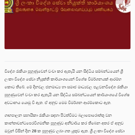
විදේශ රැකියා පුහුණුවෙන් වංචා කර ඇතැයි යන සිද්ධිය සම්බන්ධයෙන් ශ්‍රී
ලංකා විදේශ සේවා නියුක්ති කාර්යාංශයෙන් විශේෂ විමර්ශනයක් ආරම්භ
කොට තිබේ. මේ දිනවල ජනමාධ්‍ය හා සමාජ මාධ්‍යවල පළවනවිදේශ රැකියා
පුහුණුවෙන් වංචා කර ඇතැයි යන සිද්ධිය සම්බන්ධයෙන් කාර්යාංශයේ විශේෂ
අවධානය යොමු වි ඇත. ඒ අනුව මෙම විමර්ශන ආරම්කොට ඇත.
ගෘහපාලන සහායිකා රැකියා සඳහා පිටත්විමට බලාපොරොත්තු වන
කාන්තාවන්ටපෙරවිගමනික පුහුණුව අනිවාර්ය කර තිබෙන අතර ඒ අනුව
ඔවුන් විසින් දින 28 ක පුහුණුව ලබා ගත යුතුව ඇත. ශ්‍රී ලංකා විදේශ සේවා