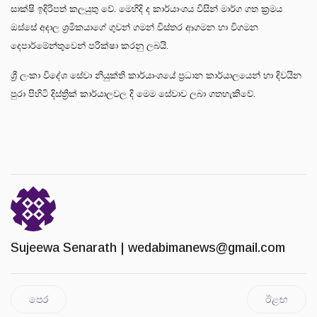
සාක්ෂි ඉදිරිපත් කලයුතු වේ. මෙහිදි ද කාර්යාංශය විසින් මාර්ග ගත ක්‍රමය
ඔස්සේ අදාල ශ්‍රමිකයාගේ ගුවන් ගමන් විස්තර ආගමන හා විගමන
දෙපාර්මේන්තුවෙන් පරික්ෂා කරනු ලබයි.
ශ්‍රී ලංකා විදේශ සේවා නියුක්ති කාර්යාංශයේ ප්‍රධාන කාර්යාලයෙන් හා දිවයින
පුරා පිහිටි දිස්ත්‍රික් කාර්යාලවල දි මෙම සේවාව ලබා ගතහැකිවේ.
Sujeewa Senarath |
wedabimanews@gmail.com
පෙර
ඊළඟ