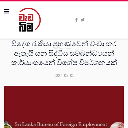
සංක‍්‍රමණික
විදේශ රැකියා පුහුණුවෙන් වංචා කර
ඇතැයි යන සිද්ධිය සම්බන්ධයෙන්
කාර්යාංශයෙන් විශේෂ විමර්ශනයක්
2024-09-05