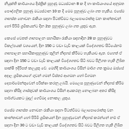
නියුක්ති කාර්යාංශය දිස්ත්‍රික් පුහුණු මධ්‍යස්ථාන 8 ක දි හා කාර්යාංශයේ අනුමත
පෞද්ගලික පුහුණු මධ්‍යස්ථාන 10 ක දි මෙම පුහුණුව ලබා ගත හැකිය. එසේම
ගෘහස්ත නොවන රැකියා සදහා පිටත්විමට බලාපොරොත්තු වන කාන්තාවන්
හෝ පිරිමි ශ්‍රමිකයන්ට දින 2ක පුහුණුව ලබා ගත යුතුව ඇත.
කෙසේ වෙතත් ගෘහපාලන සහායිකා රැකියා සඳහාදින 28 ක පුහුණුවට
විකල්පයක් වශයෙන්, දින 150 ට වඩා වැඩි කාලයක් විදේශගතව සිටියේනම්
ගෘහපාලන සහායිකාපුහුණුව තුලින් නිදහස් කිරීමට හැකියාව ඇත. එහෙත් ඒ
සඳහා දින 150 ට වඩා වැඩි කාලයක් විදේශගතව සිටි බවට පිලිගත හැකි ලිඛිත
සාක්ෂි ඉදිරිපත් කලයුතු වේ. මෙහිදි කාර්යාංශය විසින් මාර්ග ගත ක්‍රමය ඔස්සේ
අදාල ශ්‍රමිකයාගේ ගුවන් ගමන් විස්තර ආගමන හෝ විගමන
දෙපාර්මේන්තුවෙන් පරික්ෂා කරනු ලබයි. මෙලෙස පුහුණුවෙන් නිදහස් කිරිම
සදහා කිසිදු ගාස්තුවක් කාර්යාංශය විසින් අයකරනු නොලබන අතර කිසිදු
පාර්ශ්වයකට මුදල් ගෙවිමද නොකල යුතුය.
එසේම ගෘහස්ත නොවන රැකියා සදහා පිටත්විමට බලාපොරොත්තු වන
කාන්තාවන් හෝ පිරිමි ශ්‍රමිකයන් දින පුහුණුවෙන් නිදහස් කරන්නේ නම් ඒ
සදහා දින 30 ට වඩා වැඩි කාලයක් විදේශගතව සිටි බවට පිලිගත හැකි ලිඛිත