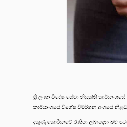
ශ්‍රී ලංකා විදේශ සේවා නියුක්ති කාර්යා
කාර්යාංශයේ විශේෂ විමර්ශන අංශයේ නිළධාර
දකුණු කොරියාවේ රැකියා ලබාදෙන බව පවසා 