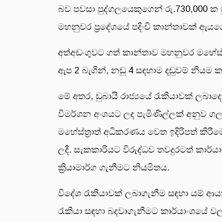
බව පවසා පුද්ගලයෙකුගෙන් රු.730,000 ක 
මහනුවර ප්‍රදේශයේ පදිංචි කාන්තාවක් ඇයගේ
අත්අඩංගුවට ගත් කාන්තාව මහනුවර මහේස්ත්‍
ඇප 2 බැගින්, නඩු 4 සඳහාම දඩුවම් නියම 
මේ අතර, ඩුබායි රාජ්‍යයේ රැකියාවක් ලබ
විමර්ශන අංශයට ලද පැමිණිල්ලක් අනුව ගල
මහේස්ත්‍රාත් අධිකරණය වෙත ඉදිරිපත් කිර
ලදී. සැකකාරියට විරුද්ධව තවදුරටත් කාර්
ක්‍රියාමාර්ග ගැනීමට නියමිතය.
විදේශ රැකියාවක් ලබාගැනීම සඳහා යම් 
රැකියා සඳහා බදවාගැනීමට කාර්යාංශයේ වල