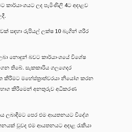
වට කාර්යාංශයට ලද පැමිණිලි 4ට අදාළව
දී.
ක් සඳහා රුපියල් ලක්ෂ 10 බැගින් ශරීර
ව ලබා නොදුන් බවට කාර්යාංශයේ විශේෂ
වට ගෙන තිබේ. සැකකාරිය ගලගෙදර
ගත කිරීමට මහේස්ත්‍රාත්වරයා නියෝග කරන
 විභාග කිරීමෙන් අනතුරුව අධිකරණ
්‍රය ලබාදීමට පෙර එම ආයතනයට විදේශ
ායතනයක් වුවද එම ආයතනයට අදාළ රැකියා