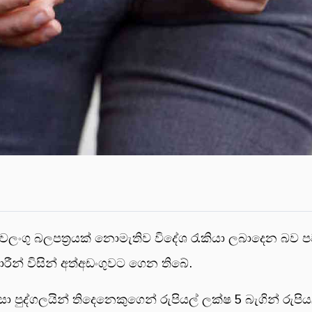
ංශයේ වලංගු බලපත්‍රයක් නොමැතිව විදේශ රැකියා ලබාදෙන බව
ීන් විසින් අත්අඩංගුවට ගෙන තිබේ.
පුද්ගලයින් තිදෙනෙකුගෙන් රුපියල් ලක්ෂ 5 බැගින් රුපි