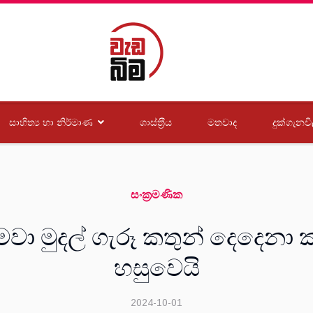
සාහිත්‍ය හා නිර්මාණ
ශාස්ත‍්‍රීය
මතවාද
දුක්ගැනවි
සංක‍්‍රමණික
 මවා මුදල් ගැරූ කතුන් දෙදෙනා 
හසුවෙයි
2024-10-01