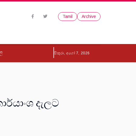
Tamil
Archive
ලි
සිකුරා, අගෝ 7, 2026
කාර්යාංශ දැලට