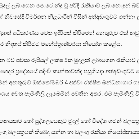
මුදල් ලබාගෙන පොරොන්දු වූ පරිදි රැකියාව ලබානොදුන් බ
 නිවසේදී විමර්ශන නිළධාරීන් විසින් අත්අඩංගුවට ගන්නා ල
රාත් අධිකරණය වෙත ඉදිරිපත් කිරීමෙන් අනතුරුව එක් නඩුව
කර නිදහස් කිරීමට මහේස්ත්‍රාත්වරයා නියෝග කළේය.
ාදෙන බව පවසා රුපියල් ලක්ෂ 5ක මුදලක් ලබාගෙන රැකියා
ගෙදර ප්‍රදේශයේ පදිංචි කාන්තාවක්ද පසුගියදා අත්අඩංගු
ීමෙන් අනතුරුව ඔක්තෝම්බර් 4 දක්වා රක්ෂිත බන්ධනාගාර 
යාංශය වෙත පැමිණිලි ලැබෙමින් පවතින අතර, එම පැමිණිලි
ආයතනයකට හෝ පුද්ගලයෙකුට මුදල් හෝ විදේශ ගමන් බලපත
ංගු බලපත්‍රයක් තිබේද යන්න හා වලංගු රැකියා නියෝජිත