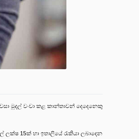
 පවසා මුදල් වංචා කළ කාන්තාවන් දෙදෙනෙකු
යල් ලක්ෂ 15ක් හා ඉතාලියේ රැකියා ලබාදෙන