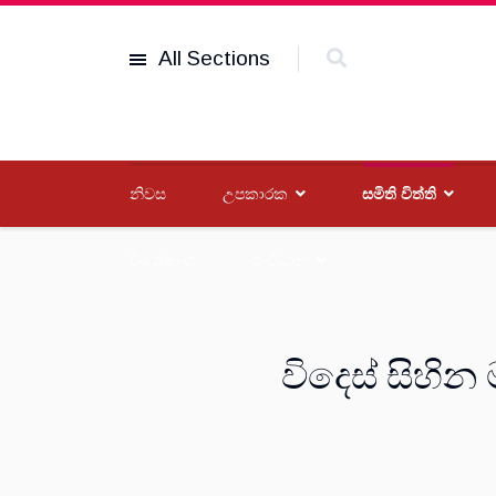
All Sections
නිවස
උපකාරක
සමිති විත්ති
විශේෂාංග
සංවිධාන
විදෙස් සිහින