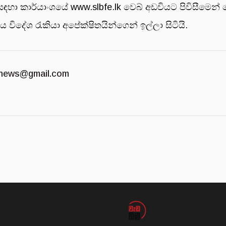
ඳහා කාර්යාංශයේ www.slbfe.lk වෙබ් අඩවියට පිවිසීමෙන
විදේශ රැකියා අපේක්ෂිතයින්ගෙන් ඉල්ලා සිටියි.
news@gmail.com