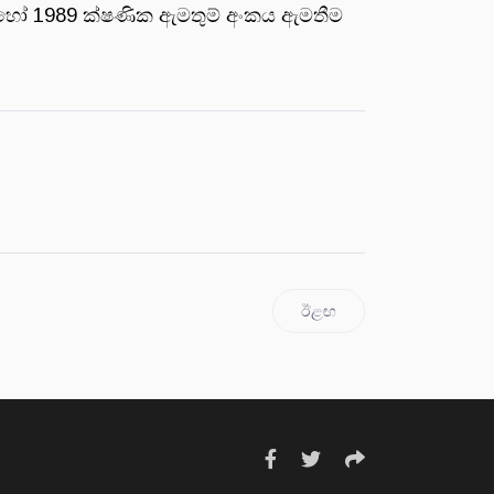
් හෝ 1989 ක්ෂණික ඇමතුම් අංකය ඇමතීම
ඊළඟ