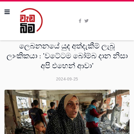
සංක‍්‍රමණික
ලෙබනනයේ යුද අත්දැකීම් ලැබූ
ලාංකිකයා : 'වටේටම බෝම්බ දාන නිසා
අපි එහෙන් ආවා'
2024-09-25