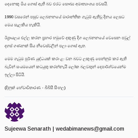
දෙනෙකු මිය ගොස් ඇති බව එරට සෞඛ්‍ය අමාත්‍යාංශය පවසයි.
1990 වසරෙන් පසුව ලෙබනනයේ මාරාන්තික ගැටුම් ඇතිවූ දිනය ලෙසට
මෙය සැලකිය හැකියි.
ඊශ්‍රායලය එල්ල කරන ප්‍රහාර හමුවේ දකුණු දිග ලෙබනනයේ වෙසෙන පවුල්
දහස් ගණනක් සිය නිවෙස්වලින් පලා ගොස් ඇත.
මෙම ගැටුම පුර්ණ යුද්ධයක් කරා ළං වන බවට ලකුණු පෙන්නුම් කර ඇති
බැවින් සංයමයෙන් කටයුතු කරන්නැයි ලෝක බලවතුන් දෙපාර්ශ්වයෙන්ම
ඉල්ලා සිටියි.
(දිනුක් හේවාවිතාරණ - බීබීසී සිංහල)
Sujeewa Senarath |
wedabimanews@gmail.com