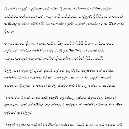
ඒ අනුව දකුණු ලෙබනනයේ සිටින ශ්‍රී ලාංකික ජනතාව පවතින යුදමය
තත්ත්වය හේතුවෙන් යම් ගැටලුකාරී තත්ත්වයකට මුහුණ දී සිටිනම් තානාපති
කාර්යාලය සමග සම්බන්ධ වන ලෙසට දැනුම් දෙමින් දුරකථන අංක 03ක් ලබා
දී ඇත.
ලෙබනනයේ ශ්‍රී ලංකා තානාපති කපිල ජයවීර බීබීසී සිංහල සේවය වෙත
පැවසුවේ පවතින තත්ත්වය හමුවේ ශ්‍රී ලාංකිකයින් ගේ ආරක්ෂාව
සම්බන්ධයෙන් ගත හැකි උපරිම ක්‍රියාමාර්ග ගනිමින් සිටින බවයි.
එල්ල වන ඊශ්‍රායල් ගුවන් ප්‍රහාර හමුවේ දකුණු දිග ලෙබනනයේ පවතින
තත්ත්වයේ යම් භයානක බවක් පෙන්නුම් කෙරෙන බව ලෙබනනයේ
වෙසෙන ශ්‍රී ලංකා තානාපති කපිල ජයවීර බීබීසී සිංහල සේවයට පැවසීය.
"තත්ත්වය ටිකක් භයානකයි දකුණු පළාත්වල. යුද්ධය සීමාවෙලා තිබුනේ
දකුණු පළාතේ දේශසීමාව ආසන්නයේ. නමුත් දැන් තත්ත්වය ටිකක් එතැනින්
ඉදිරියට ඇවිල්ලා."
"දකුණු ලෙබනනයේ පිහිටා තිබෙන සයිදා සහ ටියර් කියන නගර දෙකේ මේ