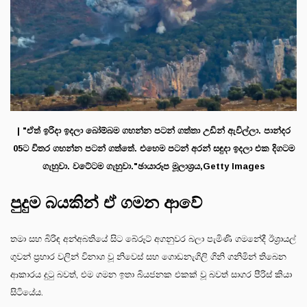
| "ඒත් ඉරිදා ඉදලා බෝම්බම ගහන්න පටන් ගත්තා උඩින් ඇවිල්ලා. පාන්දර
05ට විතර ගහන්න පටන් ගත්තේ. එහෙම පටන් අරන් සඳුදා ඉදලා එක දිගටම
ගැහුවා. වටේටම ගැහුවා."ඡායාරූප මූලාශ්‍රය,Getty Images
පුදුම බයකින් ඒ ගමන ආවේ
තමා සහ බිරිඳ අන්අබතියේ සිට බේරූට් අගනුවර බලා පැමිණි ගමනේදී ඊශ්‍රායල්
ගුවන් ප්‍රහාර වලින් විනාශ වූ නිවෙස් සහ ගොඩනැගිලි ගිනි ගනිමින් තිබෙන
ආකාරය දුටු බවත්, එම ගමන ඉතා බියජනක එකක් වූ බවත් සාගර පීරිස් කියා
සිටියේය.