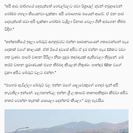
"අපි ආව මාර්ගයේ දෙපැත්තේ ගෙවල්වලට පවා ඊශ්‍රායල් ගුවන් හමුදාවෙන්
බෝම්බ ගහලා තියෙනවා දැක්කා. අපි බොහොම බයෙන් ආවේ. ඒ එන පාර
දෙපැත්තේ පවා අපි දැක්කා බෝම්බ වැදිලා විනාශ වෙලා ගිනි අරගෙන තිබ්බ
විදිහ."
"අන්අබතියේ ඉදලා බේරූට් අගනුවරට එන්න සාමාන්‍යයෙන් ගතවෙන්නේ පැය
දෙකක් වගේ කාලයක්. ඒත් ඊයේ දවසේ අපිට ඒ දුර එන්න පැය 12කට වඩා
ගත වුණා. පාරේ වාහන පිරිලා නිසා පුදුම තදබදයක් ඇතිවෙලා තිබුනේ. මේ
තරම් වාහන ප්‍රමාණයක් එහෙ තිබ්බද කියලත් හිතුණා. පාන්දර 02ක වගේ
වුනා අපිට බේරූට් වලට එන්න."
"එහෙම ඇවිල්ලා බේරූට් වල ඉන්න මගේ යාලුවෙකුගේ ගෙදර දැන් අපි
නැවතිලා ඉන්නේ. ලෙබනන්වල ඉන්න ශ්‍රී ලංකාවේ තානාපතිතුමා කිව්වා අපිට
නතර වෙන්න තැනක් සොයලා දෙන්නම් කියලා." ඔහු පැවසීය.