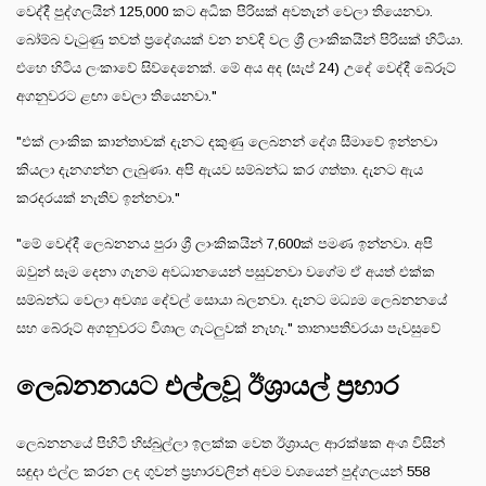
වෙද්දී පුද්ගලයින් 125,000 කට අධික පිරිසක් අවතැන් වෙලා තියෙනවා.
බෝම්බ වැටුණු තවත් ප්‍රදේශයක් වන නවදි වල ශ්‍රී ලාංකිකයින් පිරිසක් හිටියා.
එහෙ හිටිය ලංකාවේ සිව්දෙනෙක්. මේ අය අද (සැප් 24) උදේ වෙද්දී බේරූට්
අගනුවරට ළඟා වෙලා තියෙනවා."
"එක් ලාංකික කාන්තාවක් දැනට දකුණු ලෙබනන් දේශ සීමාවේ ඉන්නවා
කියලා දැනගන්න ලැබුණා. අපි ඇයව සම්බන්ධ කර ගත්තා. දැනට ඇය
කරදරයක් නැතිව ඉන්නවා."
"මේ වෙද්දී ලෙබනනය පුරා ශ්‍රී ලාංකිකයින් 7,600ක් පමණ ඉන්නවා. අපි
ඔවුන් සෑම දෙනා ගැනම අවධානයෙන් පසුවනවා වගේම ඒ අයත් එක්ක
සම්බන්ධ වෙලා අවශ්‍ය දේවල් සොයා බලනවා. දැනට මධ්‍යම ලෙබනනයේ
සහ බේරූට් අගනුවරට විශාල ගැටලුවක් නැහැ." තානාපතිවරයා පැවසුවේ
ලෙබනනයට එල්ලවූ ඊශ්‍රායල් ප්‍රහාර
ලෙබනනයේ පිහිටි හිස්බුල්ලා ඉලක්ක වෙත ඊශ්‍රායල ආරක්ෂක අංශ විසින්
සඳුදා එල්ල කරන ලද ගුවන් ප්‍රහාරවලින් අවම වශයෙන් පුද්ගලයන් 558