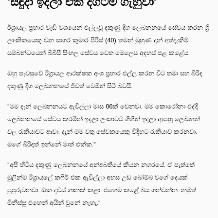
'සඳුදා ඉදලා එක දිගටම ගැහුවා'
ඊශ්‍රායල ප්‍රහාර වැඩි වශයෙන් එල්ලවූ දකුණු දිග ලෙබනනයේ සේවය කරන ශ්‍රී
ලාංකිකයෙකු වන සාගර කුමාර පීරිස් (40) තමන් මුහුණ දුන් අත්දැකීම්
සම්බන්ධයෙන් බීබීසී සිංහල සේවය වෙත මෙලෙස අදහස් පළ කළේය.
ඔහු පැවසුවේ ඊශ්‍රායල ආරක්ෂක අංශ ප්‍රහාර එල්ල කරන විට තමා සහ බිරිඳ
දකුණු දිග ලෙබනනයේ ජීවත් වෙමින් සිටි බවයි.
"මම දැන් ලෙබනනයට ඇවිල්ලා මාස 06ක් වෙනවා. මම කොරෝනා එද්දී
ලෙබනනයේ සේවය කරමින් ඉදලා ලංකාවට ගිහින් ඉදලා ආපහු ලෙබනන්
වල රැකියාවට ආවා. දැන් මම වතු සේවකයෙකු විදිහට රැකියාව කරනවා.
මගේ බිරිඳත් ඉන්නේ මාත් එක්ක."
"අපි හිටිය දකුණු ලෙබනනයේ අන්අබතියේ කියන නගරයේ. ඒ පැත්තේ
මුලින්ම ඊශ්‍රායලේ කෆීර් එක ඇවිල්ලා අහස උඩ බෝම්බ වගේ දෙයක්
පුපුරුවනවා. ඕක දවස් ගානක් කළා. එහෙම කළේ බය ගන්වන්න. නමුත්
මිනිස්සු එහෙන් අයින් වුනේ නැහැ."