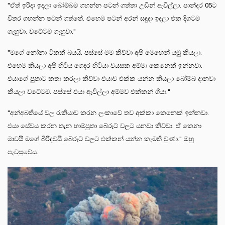
"ඒත් ඉරිදා ඉදලා බෝම්බම ගහන්න පටන් ගත්තා උඩින් ඇවිල්ලා. පාන්දර 05ට
විතර ගහන්න පටන් ගත්තේ. එහෙම පටන් අරන් සඳුදා ඉදලා එක දිගටම
ගැහුවා. වටේටම ගැහුවා."
"මගේ නෝනා ටිකක් බයයි. පස්සේ මම කිව්වා අපි මෙහෙන් යමු කියලා.
එහෙම කියලා අපි හිටිය ගෙදර හිටියා වයසක අම්මා කෙනෙක් ඉන්නවා.
එයාගේ පුතාට කතා කරලා කිව්වා එයාව එක්ක යන්න කියලා බෝම්බ දානවා
කියලා වටේටම. පස්සේ එයා ඇවිල්ලා අම්මව එක්කන් ගියා."
"අන්අබතියේ වල රැකියාව කරන ලංකාවේ තව අක්කා කෙනෙක් ඉන්නවා.
එයා සේවය කරන තැන හාම්පුතා බේරූට් වලට යනවා කිව්වා. ඒ කෙනා
මාවයි මගේ බිරිඳවයි බේරූට් වලට එක්කන් යන්න කැමති වුණා." ඔහු
පැවසුවේය.