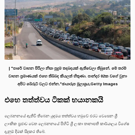
| "පාරේ වාහන පිරිලා නිසා පුදුම තදබදයක් ඇතිවෙලා තිබුනේ. මේ තරම්
වාහන ප්‍රමාණයක් එහෙ තිබ්බද කියලත් හිතුණා. පාන්දර 02ක වගේ වුනා
අපිට බේරූට් වලට එන්න."ඡායාරූප මූලාශ්‍රය,Getty Images
එහෙ තත්ත්වය ටිකක් භයානකයි
ලෙබනනයේ ඇතිවී තිබෙන යුදමය තත්ත්වය හමුවේ එරට වෙසෙන ශ්‍රී
ලාංකික ප්‍රජාව වෙත ලෙබනනයේ පිහිටි ශ්‍රී ලංකා තානාපති කාර්යාලය විශේෂ
දැනුම් දීමක් සිදුකර තිබේ.