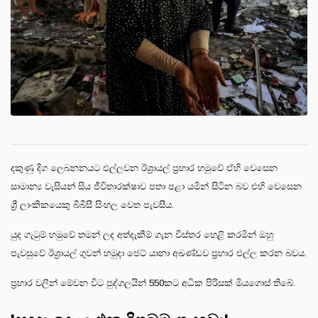
දකුණු දිග ලෙබනනයට එල්ලවන ඊශ්‍රායල් ප්‍රහාර හමුවේ ඒහි වෙසෙන
සාමාන්‍ය වැසියන් සිය ජීවිතාරක්ෂාව පතා පළා යමින් සිටින බව එහි වෙසෙන
ශ්‍රී ලාංකිකයෙකු බීබීසී සිංහල වෙත පැවසීය.
යුද ගැටුම් හමුවේ තමන් ලද අත්දැකීම් ගැන විස්තර හෙළි කරමින් ඔහු
පැවසුවේ ඊශ්‍රායල් ගුවන් හමුදා ජෙට් යානා අඛණ්ඩව ප්‍රහාර එල්ල කරන බවය.
ප්‍රහාර වලින් මේවන විට පුද්ගලයින් 550කට අධික පිරිසක් මියගොස් තිබේ.