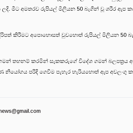
 මීට අමතරව රුපියල් මිලියන 50 බැගින් වූ ශරීර ඇප කරු
ිපත් කිරීමට අපොහොසත් වුවහොත් රුපියල් මිලියන 50 
මන් තහනම් කරමින් සැකකරුගේ විදේශ ගමන් බලපත්‍රය 
ිකරණ නියෝගය පරිදි ගෙවීම පැහැර හැරියහොත් ඇප අවලංග
news@gmail.com