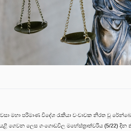
වසා මහා පරිමාණ විදේශ රැකියා වංචාවක නිරත වූ රේන්බ
් යළි ගෙවන ලෙස ගංගොඩවිල මහේස්ත්‍රාත්වරිය (5/22) දි