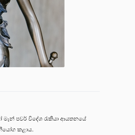
ෝ මෑන් පවර් විදේශ රැකියා ආයතනයේ
න නියෝග කළාය.