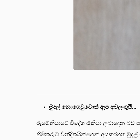
මුදල් නොගෙවුවොත් ඇප අවලංගුයි...
රුමේනියාවේ විදේශ රැකියා ලබාදෙන බව ප
හිමිකරුට වින්දිතයින්ගෙන් අයකරගත් මුදල