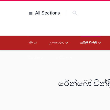
All Sections
නිවස
උපකාරක
සමිති විත්ති
විශේෂාංග
සංවිධාන
රේන්බෝ වින්ද