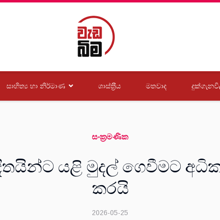
සාහිත්‍ය හා නිර්මාණ
ශාස්ත‍්‍රීය
මතවාද
දුක්ගැනවි
සංක‍්‍රමණික
ිතයින්ට යළි මුදල් ගෙවීමට 
කරයි
2026-05-25