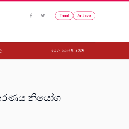
Tamil
Archive
ලි
සෙන, අගෝ 8, 2026
අධිකරණය නියෝග