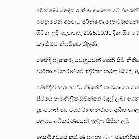
රේන්බෝ විදේශ රැකියා ආයතනයට එරෙහිව ප
වෙනුවෙන් අපරාධ පරීක්ෂණ දෙපාර්තමේන්ත
සිටින ලදි. සැකකරු 2025.10.31 දින සිට 
කැඳවීමට නියමිතව තිබුණි.
මෙහිදී සැකකරු වෙනුවෙන් පෙනී සිටි නීතී
වාර්තා අධිකරණයට ඉදිරිපත් කරන බවත්, 
මෙහිදී විදේශ සේවා නියුක්ති කාර්යාංශයේ
සිටියේ පැමිණිලිකරුවන්ගේ මුදල් ලබා ග
දුනහොත් එය වසර 05 හමාරකට අධික කාලයක
ලෙසට අධිකරණයෙන් ඉල්ලා සිටින ලදි.
දෙපාර්ශවයේ කරුණු සළකා බැලූ මහේස්ත්