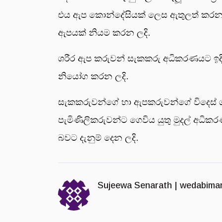
එය ඇප කොන්දේසියක් ලෙස ඇතුලත් කරන ලදි.
ඇපයක් නියම කරන ලදි.
ශරීර ඇප කරුවන් සැකකරු අධිකරණයට ඉදිර
නියෝග කරන ලදි.
සැකකරුවන්ගේ හා ඇපකරුවන්ගේ විදෙස් ග
පැමිණිලිකරුවන්ට ගෙවිය යුතු මුදල් අධ
බවට දැනුම් දෙන ලදි.
Sujeewa Senarath |
wedabima