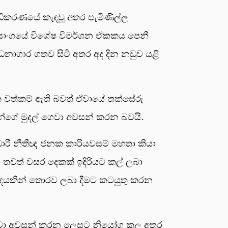
අධිකරණයේ කැඳවූ අතර පැමිණිල්ල
ර්යාංශයේ විශේෂ විමර්ශන ඒකකය පෙනී
්ධනාගාර ගතව සිටි අතර අද දින නඩුව යළි
ික වත්කම් ඇති බවත් ඒවායේ තක්සේරු
න්ගේ මුදල් ගෙවා අවසන් කරන බවයි.
ලධාරී නීතීඥ ජනක කාරියවසම් මහතා කියා
 තවත් වසර දෙකක් ඉදිරියට කල් ලබා
මාදයකින් තොරව ලබා දීමට කටයුතු කරන
් ගෙවා අවසන් කරන ලෙසට නියෝග කල අතර