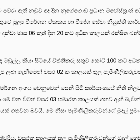
වරා ඇති නඩුව අද දින නුගේගොඩ ප්‍රධාන මහේස්ත්‍රාත් 
ුවේ මූල්‍ය විමර්ශන ඒකකය හා විදේශ සේවා නියුක්ති කා
මේ දක්වා මාස 06 කුත් දින 20 කට අධික කාලයක් රක්ෂිත බන
ඥ මඩුල්ල කියා සිටියේ විත්තිකරු සතුව කෝටි 100 කට අධ
ඇප ලබා ගැනීමෙන් වසර 02 ක කාලයක් තුල පැමිණිලිකරුව
 විමර්ශන අංශය වෙනුවෙන් පෙනී සිටි කාර්යාංශයේ නීති නි
ෙන මේ වන විටත් වසර 03 හමාරක කාලයක් ගතව ඇති බැවින්
් ගතවන බවයි. මේ නිසා පැමිණිලිකරුවන්ගේ මුදල් ප්‍ර
‍රාත්වරිය, වසරක කාලයක් තුල පැමිණිලිකරුවන්ගේ මුදල