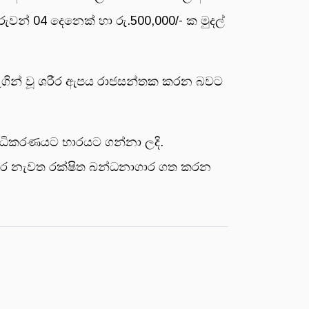
වන් 04 දෙනෙක් හා රු.500,000/- ක මුදල්
බැගින් වූ ශරීර ඇපය රාජසන්තක කරන බවට
අධිකරණයට භාරයට ගන්නා ලදි.
ු කර නැවත රක්ෂිත බන්ධනාගාර ගත කරන