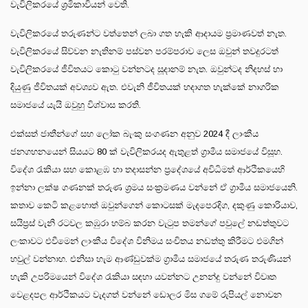
වැවිලිකරයේ ශ්‍රමිකාවියන් වෙති.
වැවිලිකරයේ තරුණන්ට වත්තෙන් ලබා ගත හැකි ආදායම ප්‍රමාණවත් නැත.
වැවිලිකරයේ සිව්වන නැතිනම් පස්වන පරම්පරාව ලෙස ඔවුන් තවදුරටත්
වැවිලිකරයේ ජීවිතයට කොටු වන්නටද සූදානම් නැත. ඔවුන්ටද නිදහස් හා
දියුණු ජීවිතයක් අවශ්‍යව ඇත. එවැනි ජීවිතයක් හදාගත හැක්කේ නාගරික
සමාජයේ යැයි ඔවුහු විශ්වාස කරති.
එක්සත් ජාතීන්ගේ සහ ලෝක බැංකු සංගණන අනුව 2024 දී ලාංකීය
ජනගහනයෙන් සියයට 80 ක් වැවිලිකරයද ඇතුළත් ග්‍රාමීය සමාජයේ විසූහ.
විදේශ රැකියා සහ කොළඹ හා තදාසන්න ප්‍රදේශයේ අවිධිමත් ආර්ථිකයෙහි
ඉන්නා ලක්ෂ ගණනක් තරුණ ශ්‍රමය සංක්‍රමණය වන්නේ ඒ ග්‍රාමීය සමාජයෙනි.
කතාව කෙටි කළහොත් ඔවුන්ගෙන් කොටසක් මැදපෙරදිග, දකුණු කොරියාව,
සයිප්‍රස් වැනි රටවල කඹුරා හම්බ කරන වැටුප තමන්ගේ පවුලේ නඩත්තුවට
ලංකාවට එවීමෙන් ලාංකීය විදේශ විනිමය සංචිතය නඩත්තු කිරීමට එමගින්
හවුල් වන්නාහ. එනිසා හැම ආණ්ඩුවක්ම ග්‍රාමීය සමාජයේ තරුණ තරුණියන්
හැකි උපරිමයෙන් විදේශ රැකියා සඳහා යවන්නට උනන්දු වන්නේ විවෘත
වෙළදපල ආර්ථිකයට වැදගත් වන්නේ ඩොලර මිස ගමේ රුපියල් නොවන