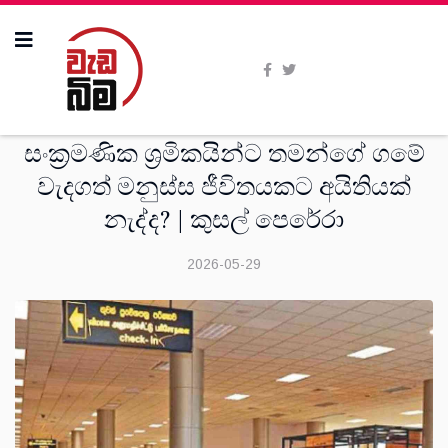
සංක‍්‍රමණික
සංක්‍රමණික ශ්‍රමිකයින්ට තමන්ගේ ගමේ
වැදගත් මනුස්ස ජීවිතයකට අයිතියක්
නැද්ද? | කුසල් පෙරේරා
2026-05-29