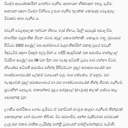
විදේශ ආයෝජකයින් ගෙන්වා ගැනීම, අපනයන නිෂ්පාදන ඉහළ දැමීම,
ආනයන සඳහා විදේශ විනිමය උපයා ගැනීම ඉලක්ක කෙරුණු වෙළඳපල
විවෘතව තබා ගැනීම ය.
එවැනි වෙළඳපලක ඉන්ධන හිඟය, ගෑස් හිඟය, විදුලි සැපයුම් අඩාලවීම,
නාගරික මැදපංතික ජීවන රටාව අවුල් කෙරෙන්නකි. කොළඹ ගාලු මුවදොර
පිටියට 2022 අප්‍රේල් මස ආරම්භයේ මැදපංතිකයින් එකතු වූයේ එවැනි
බිඳවැටීම් සඳහා විසඳුම් ඉල්ලමින් ය. හදිසි කැඳවීමක් මත ආචාර්ය නන්දලාල්
වීරසිංහ අප්‍රේල් මස 08 වන දින මහ බැංකු අධිපති ධූරය බාර ගන්නා විටම,
නියෝජ්‍ය අධිපති ආචාර්ය මහින්ද සිරිවර්ධන මුදල් අමාත්‍යාංශයේත් මහ
භාණ්ඩාගාරයේත් ලේකම් වශයෙන් වැඩ බාර ගත්තේය. ඒ අනුව, මහ
බැංකුවේත් මුදල් අමාත්‍යාංශයේ හා මහ භාණ්ඩාගාරයේත් තීන්දු තීරණ ගැනීමේ
ප්‍රධානීන් දෙපළම, ජාත්‍යන්තර මූල්‍ය අරමුදලේ (ජා.මූ.අ) කලක් සේවය කළ
දෙදෙනකු වූහ.
ලාංකීය ආර්ථිකය ගොඩ දැමීමට ඒ වනවිටත් ජා.මූ.අ කැඳවා ගැනීමේ තීන්දුවක්
කොතැනක හෝ රැගෙන තිබිණ. ඊට සමගාමීව, අන්ත මැතිවරණ පරාජයක්
ලැබූ සහ එකම ජාතික ලැයිස්තු මන්ත්‍රී ධූරයෙන් පාර්ලිමේන්තුවට පැමිණි