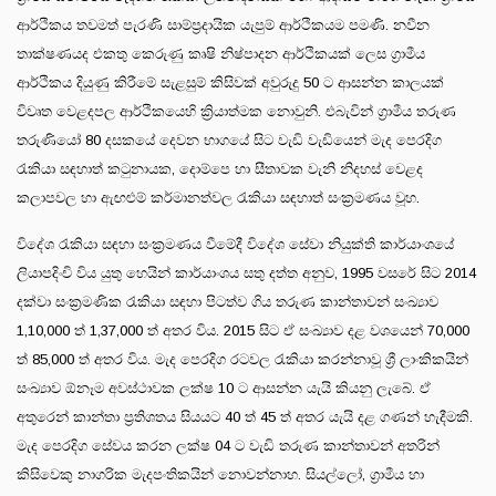
ආර්ථිකය තවමත් පැරණි සාම්ප්‍රදායික යැපුම් ආර්ථිකයම පමණි. නවීන
තාක්ෂණයද එකතු කෙරුණු කෘෂි නිෂ්පාදන ආර්ථිකයක් ලෙස ග්‍රාමීය
ආර්ථිකය දියුණු කිරීමේ සැළසුම් කිසිවක් අවුරුදු 50 ට ආසන්න කාලයක්
විවෘත වෙළදපල ආර්ථිකයෙහි ක්‍රියාත්මක නොවුනි. එබැවින් ග්‍රාමීය තරුණ
තරුණියෝ 80 දසකයේ දෙවන භාගයේ සිට වැඩි වැඩියෙන් මැද පෙරදිග
රැකියා සඳහාත් කටුනායක, දොම්පෙ හා සීතාවක වැනි නිදහස් වෙළද
කලාපවල හා ඇඟළුම් කර්මානත්වල රැකියා සඳහාත් සංක්‍රමණය වූහ.
විදේශ රැකියා සඳහා සංක්‍රමණය වීමේදී විදේශ සේවා නියුක්ති කාර්යාංශයේ
ලියාපදිංචි විය යුතු හෙයින් කාර්යාංශය සතු දත්ත අනුව, 1995 වසරේ සිට 2014
දක්වා සංක්‍රමණික රැකියා සඳහා පිටත්ව ගිය තරුණ කාන්තාවන් සංඛ්‍යාව
1,10,000 ත් 1,37,000 ත් අතර විය. 2015 සිට ඒ සංඛ්‍යාව දළ වශයෙන් 70,000
ත් 85,000 ත් අතර විය. මැද පෙරදිග රටවල රැකියා කරන්නාවූ ශ්‍රී ලාංකිකයින්
සංඛ්‍යාව ඕනෑම අවස්ථාවක ලක්ෂ 10 ට ආසන්න යැයි කියනු ලැබේ. ඒ
අතුරෙන් කාන්තා ප්‍රතිශතය සියයට 40 ත් 45 ත් අතර යැයි දළ ගණන් හැදීමකි.
මැද පෙරදිග සේවය කරන ලක්ෂ 04 ට වැඩි තරුණ කාන්තාවන් අතරින්
කිසිවෙකු නාගරික මැදපංතිකයින් නොවන්නාහ. සියල්ලෝ, ග්‍රාමීය හා