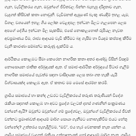
ගැන, වැවිලිකරය ගැන, ඔවුන්ගේ ජීවිතවල බින්න බැහැපු දරිද්‍රතාව ගැන,
වැදගත් කිසිවක් කතා නොවුනි. වැඩිමනත් ඇසුණේ බැංකු ණයදීම් ඉහළ යෑම,
විශාල වශයෙන් ඉහළ ගිය ලෝක වෙළඳපල ඉන්ධන මිලට ගැලපෙන ලෙස
අපගේ දේශීය ඉන්ධන මිල සැකසීම, එසේ නොකළහොත් රුපියල නැවත
අවප්‍රමාණය වීම, රාජ්‍ය ආදායම වැඩි කිරීමට බදු ගැසීම හා වියදම කප්පාදු කිරීම
වැනි කාරණා සම්බන්ධ කරුණු දැක්වීම් ය.
ආර්ථිකය කොළඹට සීමා කෙරෙන නාගරික කතා අතර ආණ්ඩු විසින් විසඳුම්
නොසොයන ජාතික අර්බුදයක් ඇත. ඒ සමාජ-ආර්ථික අර්බුදයේ පිටාර ගැලීම්
නාගරික සමාජයේ පැවත්ම සඳහා වාසිදායක ලෙස තබා ගත හැකි යැයි
විශ්වාසයක්ද කොළඹ ඇත. ඒ කතාව මම මෙසේ ආරම්භ කරමි.
ග්‍රාමීය සමාජයේ හා කන්ද උඩරට වැවිලිකරයේ තරුණ තරුණියන් විදේශ
රැකියා සඳහාත් කොළඹ හා අවට ප්‍රදේශ වලටත් දහස් ගණනින් සංක්‍රමණය
වන්නේ ඇයි? ඔවුන්ට ඔවුන්ගේ ගම් ප්‍රදේශවල, ඔවුන්ගේ වැවිලිකරයේ ජීවත්
වන්නට ප්‍රමාණවත් ආදායම් මාර්ග සොයා ගැනීමට නොහැකිවීම එයට හේතු
වන්නේද? උත්තරය පැහැදිලිවම, “ඔව්”, එය හැර වෙනකක් නැත යන්න ය.
ග්‍රාමීය සමාජයේ වැදගත් රැකියා උත්පාදනයක් හෝ ආදායම් මාර්ග නැත. ග්‍රාමීය