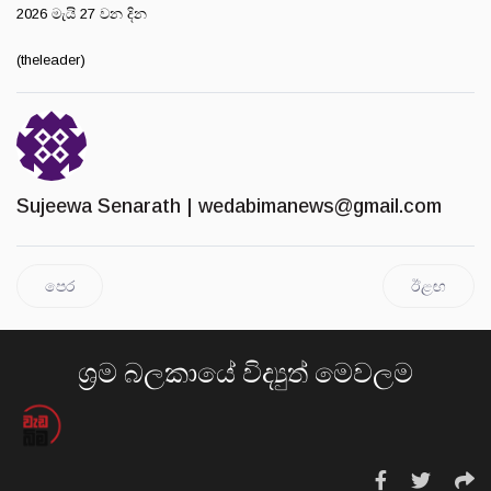
2026 මැයි 27 වන දින
(theleader)
Sujeewa Senarath |
wedabimanews@gmail.com
පෙර
ඊළඟ
ශ්‍රම බලකායේ විද්‍යුත් මෙවලම