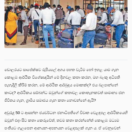
ඩොලරයට සාපේක්ෂව රුපියලේ අගය පහත වැටීම හෝ ඉහළ යාම ගැන
කොළඹ ආර්ථික විශේෂඥයින් මේ දිනවල කතා කරන, මහ බැංකු අධිපති
පැහැදිලි කිරීම් කරන, මේ ආර්ථික ආර්බුදය මොකක්ද? එය බලපාන්නේ
කාටද? ආර්ථිකය සම්බන්ධ ඔවුන්ගේ කතාවල කොතැනකවත් සාමාන්‍ය ජන
ජීවිතය ගැන, ග්‍රාමීය සමාජය ගැන කතා නොවන්නේ ඇයි?
අවුරුදු 50 ට ආසන්න ජයවර්ධන ජනාධිපතිගේ විවෘත වෙළඳපල ආර්ථිකයෙහි
ඔවුන් එදා සිට කතා කෙරුවේත්, තවම කතා කරන්නේත් කොළඹ මධ්‍යම
පංතියට ගැලපෙන ආනයන-අපනයන වෙළඳපලක් ගැන ය. ඒ වෙනුවෙන්