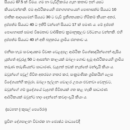
සියයට 07.5 ක් වීමය. ගම හා වැවිලිකරය ගැන කතාව ඉන් යසට
කියවෙන්නකි. එම ආර්ථිකයෙහි ජනගහනයෙන් පොහාසත්ම සියයට 10
ජාතික ආදායමෙන් සියයට 30 ට වැඩි ප්‍රතිශතයකට හිමිකම් කියන අතර,
දුප්පත්ම සියයට 40 ට ඉතිරි වන්නේ සියයට 17 ක් පමණ ය. මේ දුප්පත්
පොහොසත් සමාජ විෂමතාව වාර්ෂිකව ක්‍රමානුකූලව වර්ධනය වන්නකි. එහි
දුප්පත්ම සියයට 40 න් අති බහුතරය ග්‍රාමීය ජනතාව ය.
එනිසා හැම සංවාදයකම විවෘත වෙළදපල ආර්ථික විශේෂඥයින්ගෙන් ඇසිය
යුත්තේ අවුරුදු 50 ට ආසන්න කාලයක් ඔබලා ගොඩ දැමූ ආර්ථිකයෙහි ග්‍රාමීය
තරුණ තරුණියන්ට සාධාරණ, වැදගත් ඉඩක් නැත්තේ මන්දැයි කියා ය.
ඔවුන්ගේ පවුල් ජීවිත අතරමග නතර කර, සංක්‍රමණික ශ්‍රමිකයින් ලෙස
විදේශයන්හි කඹුරා, ඔබලා ඉල්ලන ඩොලර උපයා එවනවා වෙනුවට,
ඔවුන්ගේ ගම් ප්‍රදේශයේ වැදගත් ජීවිතයක් ගත කළ හැකි සාධාරණ
ආර්ථිකයක් ඔවුන්ට හදා දෙන්නේ කවදා දැයි කියා ය.
(සටහන | කුසල් පෙරේරා)
ප්‍රවීන දේශපාලන විචාරක හා ජ්‍යෙෂ්ඨ මාධ්‍යවේදී