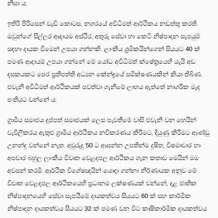
නිසා ය.
ඉතිරි පිරිසෙන් වැඩි කොටස, නගරයේ අවිධිමත් ආර්ථිකය නඩත්තු කරති.
ඔවුන්ගේ සිල්ලර ආදායම අස්ථිර, අතුරු සේවා හා කෙටි නිෂ්පාදන සැපයුම්
සඳහා දායක වීමෙන් උපයා ගන්නකි. ලාංකීය ශ්‍රමිකයින්ගෙන් සියයට 40 ක්
පමණ ආදායම් උපයා ගන්නේ මේ යෝධ අවිධිමත් ක්ෂේත්‍රයෙහි යැයි අඩ
දසකයකට පෙර ප්‍රතිපත්ති අධ්‍යන කේන්ද්‍රයේ සමීක්ෂණයකින් කියා තිබිණ.
එවැනි අවිධිමත් ආර්ථිකයක් පවත්වා ගැනීමේ ලාභය ඇත්තේ නාගරික මැද
පංතියට වන්නේ ය.
ග්‍රාමීය සමාජය දුප්පත් සමාජයක් ලෙස පැවතීමේ වාසි එවැනි වන හෙයින්
වැවිලිකරය ඇතුළු ග්‍රාමීය ආර්ථිකය නවීකරණය කිරීමට, දියුණු කිරීමට ආණ්ඩු
උනන්දු වන්නේ නැත. අවුරුදු 50 ට ආසන්න උපතින්ම දූෂිත, විෂමාචාර හා
අපචාර බහුල ලාංකීය විවෘත වෙළදපල ආර්ථිකය ගැන කතාව මෙයින් මම
අවසන් කරමි. ආර්ථික විශේෂඥයින් යොදා ගන්නා නිර්ණායක අනුව මේ
විවෘත වෙළදපල ආර්ථිකයෙහි ප්‍රධානම ලක්ෂණයක් වන්නේ, දළ ජාතික
නිෂ්පාදනයෙහි සේවා සැපයීමේ දායකත්වය සියයට 60 ක් සහ කාර්මික
නිෂ්පාදන දායකත්වය සියයට 32 ක් පමණ වන විට කෘෂිකාර්මික දායකත්වය