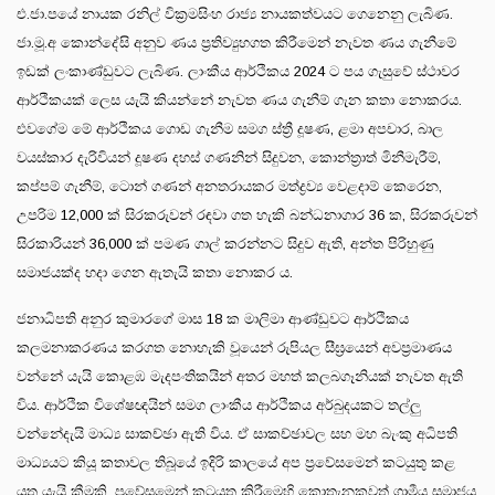
එ.ජා.පයේ නායක රනිල් වික්‍රමසිංහ රාජ්‍ය නායකත්වයට ගෙනෙනු ලැබිණ.
ජා.මූ.අ කොන්දේසි අනුව ණය ප්‍රතිව්‍යුහගත කිරීමෙන් නැවත ණය ගැනීමේ
ඉඩක් ලංකාණ්ඩුවට ලැබිණ. ලාංකීය ආර්ථිකය 2024 ට පය ගැසුවේ ස්ථාවර
ආර්ථිකයක් ලෙස යැයි කියන්නේ නැවත ණය ගැනීම් ගැන කතා නොකරය.
එවගේම මේ ආර්ථිකය ගොඩ ගැනීම සමග ස්ත්‍රී දූෂණ, ළමා අපචාර, බාල
වයස්කාර දැරිවියන් දූෂණ දහස් ගණනින් සිදුවන, කොන්ත්‍රාත් මිනීමැරීම්,
කප්පම් ගැනීම්, ටොන් ගණන් අනතරායකර මත්ද්‍රව්‍ය වෙළදාම් කෙරෙන,
උපරිම 12,000 ක් සිරකරුවන් රඳවා ගත හැකි බන්ධනාගාර 36 ක, සිරකරුවන්
සිරකාරියන් 36,000 ක් පමණ ගාල් කරන්නට සිදුව ඇති, අන්ත පිරිහුණු
සමාජයක්ද හදා ගෙන ඇතැයි කතා නොකර ය.
ජනාධිපති අනුර කුමාරගේ මාස 18 ක මාලිමා ආණ්ඩුවට ආර්ථිකය
කලමනාකරණය කරගත නොහැකි වූයෙන් රුපියල සීඝ්‍රයෙන් අවප්‍රමාණය
වන්නේ යැයි කොළඹ මැදපංතිකයින් අතර මහත් කලබගෑනියක් නැවත ඇති
විය. ආර්ථික විශේෂඥයින් සමග ලාංකීය ආර්ථිකය අර්බුදයකට තල්ලු
වන්නේදැයි මාධ්‍ය සාකච්ඡා ඇති විය. ඒ සාකච්ඡාවල සහ මහ බැංකු අධිපති
මාධ්‍යයට කියූ කතාවල තිබූයේ ඉදිරි කාලයේ අප ප්‍රවේසමෙන් කටයුතු කළ
යුතු යැයි කීමකි. ප්‍රවේසමෙන් කටයුතු කිරීමෙහි කොතැනකවත් ග්‍රාමීය සමාජය