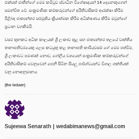
එක්සත් ජාතීන්ගේ මෙම කමිටුව ස්වාධීන විශේෂඥයන් 14 දෙනෙකුගෙන්
සමන්විත වේ. සංක්‍රමණික කම්කරුවන්ගේ අයිතිවාසිකම් ආරක්ෂා කිරීම
පිළිබඳ ජාත්‍යන්තර සම්මුතිය ක්‍රියාත්මක කිරීම අධීක්ෂණය කිරීම ඔවුන්ගේ
ප්‍රධාන වගකීමයි.
වසර තුනකට අධික කාලයක් ශ්‍රී ලංකාව තුළ සහ ජාත්‍යන්තර තලයේ වෘත්තීය
තානාපතිවරයෙකු ලෙස කටයුතු කළ තානාපති කාරියවසම් ගේ මෙම පත්වීම,
ශ්‍රී ලංකාවට පමණක් නොව, ගෝලීය වශයෙන් සංක්‍රමණික කම්කරුවන්ගේ
අයිතිවාසිකම් වෙනුවෙන් පෙනී සිටින සියලු පාර්ශ්වයන්ට විශාල ශක්තියක්
වනු නොඅනුමානය.
(the ledaer)
Sujeewa Senarath |
wedabimanews@gmail.com