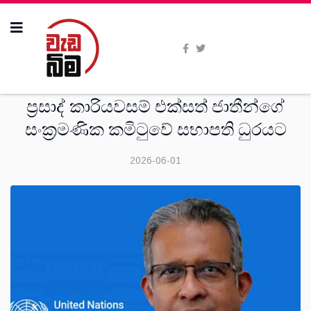
සංක‍්‍රමණික
ප්‍රසාද් කාරියවසම් එක්සත් ජාතීන්ගේ
සංක්‍රමණික කමිටුවේ සභාපති ධුරයට
2026-06-01