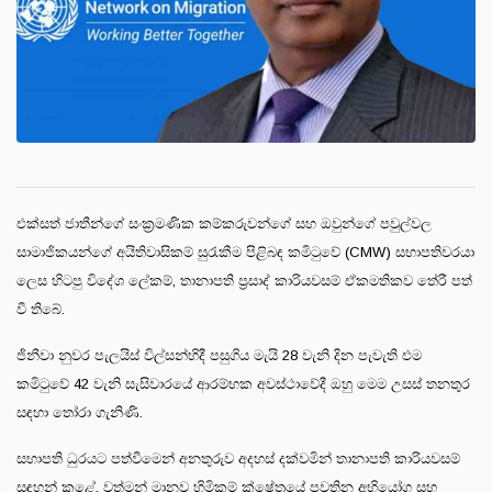
එක්සත් ජාතීන්ගේ සංක්‍රමණික කම්කරුවන්ගේ සහ ඔවුන්ගේ පවුල්වල
සාමාජිකයන්ගේ අයිතිවාසිකම් සුරැකීම පිළිබඳ කමිටුවේ (CMW) සභාපතිවරයා
ලෙස හිටපු විදේශ ලේකම්, තානාපති ප්‍රසාද් කාරියවසම් ඒකමතිකව තේරී පත්
වී තිබේ.
ජිනීවා නුවර පැලයිස් විල්සන්හිදී පසුගිය මැයි 28 වැනි දින පැවැති එම
කමිටුවේ 42 වැනි සැසිවාරයේ ආරම්භක අවස්ථාවේදී ඔහු මෙම උසස් තනතුර
සඳහා තෝරා ගැනිණි.
සභාපති ධුරයට පත්වීමෙන් අනතුරුව අදහස් දක්වමින් තානාපති කාරියවසම්
සඳහන් කළේ, වත්මන් මානව හිමිකම් ක්ෂේත්‍රයේ පවතින අභියෝග සහ