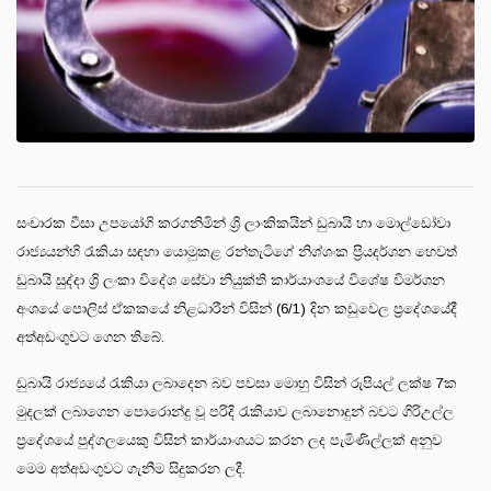
සංචාරක වීසා උපයෝගි කරගනිමින් ශ්‍රි ලාංකිකයින් ඩුබායි හා මොල්ඩෝවා
රාජ්‍යයන්හි රැකියා සඳහා යොමුකළ රන්තැටිගේ නිශ්ශංක ප්‍රියදර්ශන හෙවත්
ඩුබායි සුද්දා ශ්‍රි ලංකා විදේශ සේවා නියුක්ති කාර්යාංශයේ විශේෂ විමර්ශන
අංශයේ පොලිස් ඒකකයේ නිළධාරීන් විසින් (6/1) දින කඩුවෙල ප්‍රදේශයේදී
අත්අඩංගුවට ගෙන තිබේ.
ඩුබායි රාජ්‍යයේ රැකියා ලබාදෙන බව පවසා මොහු විසින් රුපියල් ලක්ෂ 7ක
මුදලක් ලබාගෙන පොරොන්දු වූ පරිදි රැකියාව ලබානොදුන් බවට ගිරිඋල්ල
ප්‍රදේශයේ පුද්ගලයෙකු විසින් කාර්යාංශයට කරන ලද පැමිණිල්ලක් අනුව
මෙම අත්අඩංගුවට ගැනීම සිදුකරන ලදී.