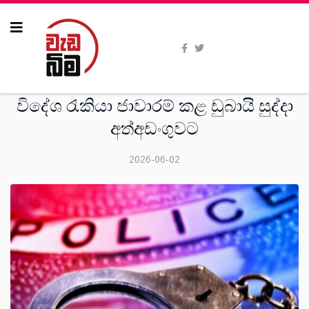
සංක‍්‍රමණික
විදේශ රැකියා ජාවාරම් කළ ඩුබායි සුද්දා
අත්අඩංගුවට
2026-06-02