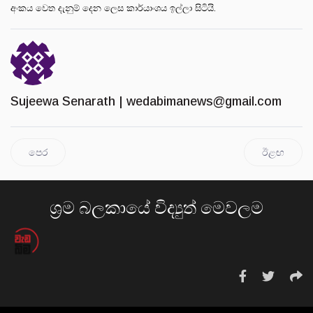
අංකය වෙත දැනුම් දෙන ලෙස කාර්යාංශය ඉල්ලා සිටියි.
Sujeewa Senarath |
wedabimanews@gmail.com
පෙර
ඊළඟ
ශ්‍රම බලකායේ විද්‍යුත් මෙවලම