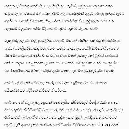
සැකකරු විදේශ ගතවී සිට යලි දිවයිනට පැමිණි පුද්ගලයෙකු වන අතර,
කඩුවෙල ප්‍රදේශයේ රැඳි සිටින බවට ලද තොරතුරක් අනුව මොහු අත්අඩංගුවට
ගැනීමට යාමේදී විමර්ශන නිළධාරීන් මගහරිමින් සිය පුද්ගලික රථයෙන්
පළායාමට උත්සහ කිරිමේදී අත්අඩංගුවට ගැනීම සිදුකර තිබේ.
සැකකරු බුලත්සිංහල ප්‍රාදේශීය සභාවේ එක්සත් ජාතික පක්ෂය නියෝජනය
කරන මන්ත්‍රිවරයෙකුද වන අතර, සමාජ මාධ්‍ය උපයෝගි කරගනිමින් මෙම
ජාවාරම මෙහෙයවා තිබේ. සංචාරක වීසා මගින් පුද්ගලයින් ඩුබායි රාජ්‍යයේ
රැකියා සඳහා යොමුකරන ප්‍රධාන ජාවාරම්කරු මොහු වන අතර, මොහු මීට
පෙර කාර්යාංශය මගින් අත්අඩංගුවට ගෙන ඇප මත මුදාහැර සිටි අයෙකි.
අත්අඩංගුවට ගත් මෙම සැකකරු හෙට දින කුලියාපිටිය මහේස්ත්‍රාත්
අධිකරණයට ඉදිරිපත් කිරීමට නියමිතය.
කාර්යාංශයේ වලංගු බලපත්‍රයක් නොමැතිව කිසිවෙකුට විදේශ රැකියා සඳහා
බඳවාගැනීම නීතිවිරෝධි වන අතර, ඔබ හෝ ඔබගේ පවුලේ ඥාතියෙකු විදේශ
රැකියාවක් ලබාගැනීම සඳහා මෙම පුද්ගලයාට මුදල් ලබාදී මෙම ජාවාරමට
හසුවී ඇති අයෙකු නම් කාර්යාංශයේ විශේෂ විමර්ශන අංශයේ 0112882229