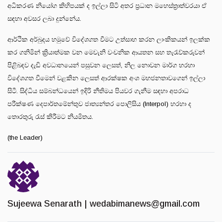
අධිකරණ නියෝග කිහිපයක් ද ඉල්ලා සිටි අතර ප්‍රධාන මහෙස්ත්‍රාත්වරයා ඒ
සඳහා අවසර ලබා දුන්නේය.
ආර්ථික අර්බුදය හමුවේ විදේශගත වීමට උත්සාහ කරන ලාංකිකයන් ඉලක්ක
කර ගනිමින් ක්‍රියාත්මක වන මෙවැනි වංචනික ආයතන සහ තැරැව්කරුවන්
පිළිබඳව දැඩි අවධානයෙන් පසුවන ලෙසත්, නිල නොවන මාර්ග හරහා
විදේශගත වීමෙන් වළකින ලෙසත් ආරක්ෂක අංශ මහජනතාවගෙන් ඉල්ලා
සිටී. සිද්ධිය සම්බන්ධයෙන් ඉදිරි නීතිමය පියවර ගැනීම සඳහා අපරාධ
පරීක්ෂණ දෙපාර්තමේන්තුව ජාත්‍යන්තර පොලිසිය (Interpol) හරහා ද
තොරතුරු රැස් කිරීමට නියමිතය.
(the Leader)
Sujeewa Senarath |
wedabimanews@gmail.com