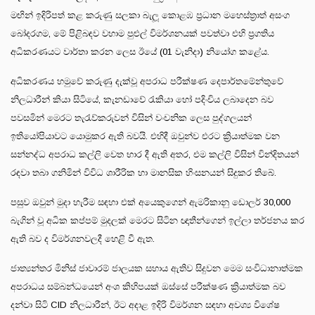
මඟින් ඉදිරිපත් කළ කරුණු සලකා බැලූ කොළඹ ප්‍රධාන මහෙස්ත්‍රාත් අසංග
බෝදරගම, මේ පිළිබඳව වහාම පුළුල් විමර්ශනයක් පවත්වා එහි ප්‍රගතිය
අධිකරණයට වාර්තා කරන ලෙස ඊයේ (01 වැනිදා) නියෝග කළේය.
අධිකරණය හමුවේ කරුණු දැක්වූ අපරාධ පරීක්ෂණ දෙපාර්තමේන්තුවේ
නිලධාරීන් කියා සිටියේ, කැනඩාවේ රැකියා හෝ පදිංචිය ලබාදෙන බව
පවසමින් මෙරට තැරැව්කරුවන් විසින් වංචනික ලෙස පුද්ගලයන්
ඉතියෝපියාවට යොමුකර ඇති බවයි. එහිදී ඔවුන්ව එරට ක්‍රියාත්මක වන
සන්නද්ධ අපරාධ කල්ලි වෙත භාර දී ඇති අතර, එම කල්ලි විසින් වින්දිතයන්
රඳවා තබා ගනිමින් විවිධ ශාරීරික හා මානසික හිංසනයන් සිදුකර තිබේ.
පසුව ඔවුන් මුදා හැරීම සඳහා එක් අයෙකුගෙන් ඇමරිකානු ඩොලර් 30,000
බැගින් වූ අධික කප්පම් මුදලක් මෙරට සිටින ඥාතීන්ගෙන් ඉල්ලා තර්ජනය කර
ඇති බව ද විමර්ශනවලදී හෙළි වී ඇත.
ජාත්‍යන්තර මිනිස් ජාවාරම් ජාලයක සහාය ඇතිව සිදුවන මෙම සංවිධානාත්මක
අපරාධය සම්බන්ධයෙන් අංශ කිහිපයක් ඔස්සේ පරීක්ෂණ ක්‍රියාත්මක බව
දන්වා සිටි CID නිලධාරීන්, ඊට අදාළ ඉදිරි විමර්ශන සඳහා අවශ්‍ය විශේෂ