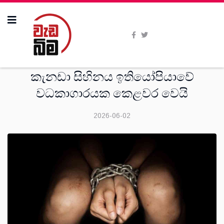
සංක‍්‍රමණික
කැනඩා සිහිනය ඉතියෝපියාවේ
වධකාගාරයක කෙළවර වෙයි
2026-06-02