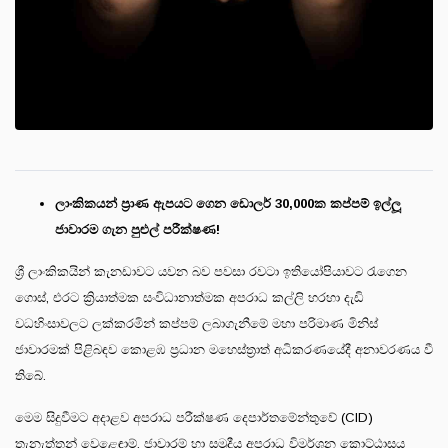
ලාංකිකයන් ප්‍රාණ ඇපයට ගෙන ඩොලර් 30,000ක කප්පම් ඉල්ලූ
ජාවාරම ගැන පුළුල් පරීක්ෂණ!
ශ්‍රී ලාංකිකයින් කැනඩාවට යවන බව පවසා රවටා ඉතියෝපියාවට රැගෙන
ගොස්, එරට ක්‍රියාත්මක සංවිධානාත්මක අපරාධ කල්ලි හරහා දැඩි
වධහිංසාවලට ලක්කරමින් කප්පම් ලබාගැනීමේ මහා පරිමාණ මිනිස්
ජාවාරමක් පිළිබඳව කොළඹ ප්‍රධාන මහෙස්ත්‍රාත් අධිකරණයේදී අනාවරණය වී
තිබේ.
මෙම සිදුවීමට අදාළව අපරාධ පරීක්ෂණ දෙපාර්තමේන්තුවේ (CID)
තැනැත්තන් වෙළෙඳාම්, ජාවාරම් හා සමුද්‍රීය අපරාධ විමර්ශන කොට්ඨාසය