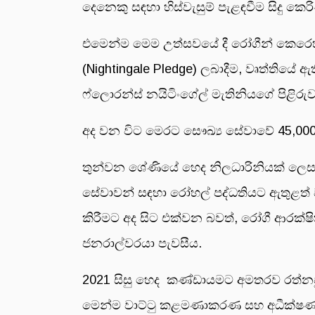
දෙනෙකු සඳහා හිස්වැසුම් පැළඳවීම සිදු කෙරි
එමෙන්ම මෙම උත්සවයේ දී රෝගීන් කෙරෙහි 
(Nightingale Pledge) ලබාදීම, වෘත්තියේ 
ෆ්ලොරන්ස් නයිටිංගේල් මැතිනියගේ පිළිරුවට
අද වන විට මෙරට සෞඛ්‍ය සේවාවේ 45,000 
තුන්වන ශේණියේ හෙද නිලධාරිනියක් ලෙස
සේවාවන් සඳහා රෝහල් පද්ධතියට ඇතුළත්
කිරීමට අද සිට එක්වන බවත්, රෝගී ආරක්ෂිත
ජනරාල්වරයා පැවසීය.
2021 සිසු හෙද කණ්ඩායමට අමතරව රත්නපු
මෙන්ම වාට්ටු කළමණාකරණ සහ අධීක්ෂණ ප