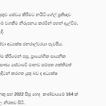
ව සේවය කිරීමට නයිටිංගේල් ප්‍රතිඥාව
රීමේ වගකීම නිරූපනය කරමින් පහන් දැල්වීම,
දි.
වා අධ්‍යක්ෂ ජනරාල්වරයා පැවසීය.
කිරීමෙන් පසු, ප්‍රායෝගික සායනික
්‍ය සේවාවෙි මානව සම්පත ශක්තිමත්
දිටන් කරගත යුතු බව ද අධ්‍යක්ෂ
ෙකු සහ 2022 සිසු හෙද කණ්ඩායමේ 164 ක්
 නිරතව සිටී.