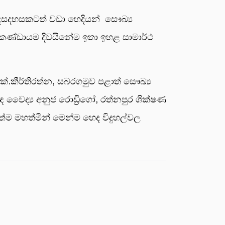
 දසදහසකටත් වඩා හෙදියන් සෞඛ්‍ය
 කණ්ඩායම දිවයිනේම ඉතා ඉහළ සාමාර්ථ
කේ.කීර්තිරත්න, සබරගමුව පළාත් සෞඛ්‍ය
ෂඥ වෛද්‍ය අනුජ රොඩ්‍රිගෝ, රත්නපුර ශික්ෂණ
ත්ම මහත්මීන් මෙන්ම හෙද විදුහල්වල