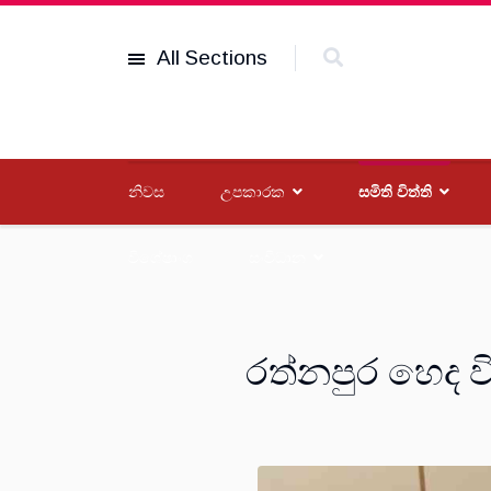
All Sections
නිවස
උපකාරක
සමිති විත්ති
විශේෂාංග
සංවිධාන
රත්නපුර හෙද ව