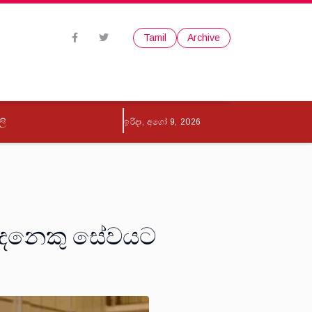
Tamil
Archive
ලි
ඉරිදා, අගෝ 9, 2026
1 දෙනෙකු සේවයට