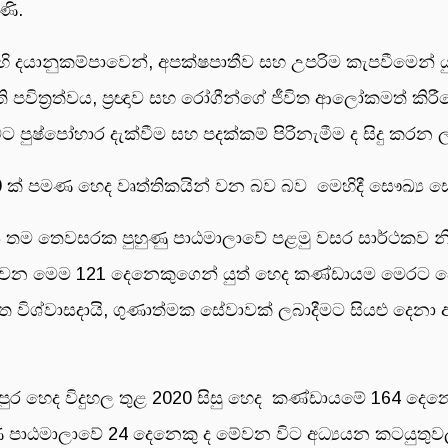
ණි.
දයානුකම්පාවෙන්, අපක්ෂපාතීව සහ උපරිම කැපවීමෙන් යුතු
ඇති පවිත්‍රත්වය, ප්‍රඥාව සහ රෝගීන්ගේ ජීවිත ආලෝකමත් කි
 පුෂ්පෝහාර දැක්වීම සහ පදක්කම් පිරිනැමීම ද සිදු කරන ල
ක් පමණ හෙද වෘත්තිකයින් වන බව බව මෙහිදී සෞඛ්‍ය සේ
 තම තෙවසරක පුහුණු පාඨමාලාවේ පළමු වසර සාර්ථකව නිම 
 වන මෙම 121 දෙනෙකුගෙන් යුත් හෙද කණ්ඩායම මෙරට සෞඛ
 විශ්වාසදායි, ගුණාත්මක සේවාවක් ලබාදීමට සියළු දෙනා අ
ර හෙද විදුහල තුළ 2020 සිසු හෙද කණ්ඩායමේ 164 දෙන
ාඨමාලාවේ 24 දෙනෙකු ද මේවන විට අධ්‍යයන කටයුතුවල