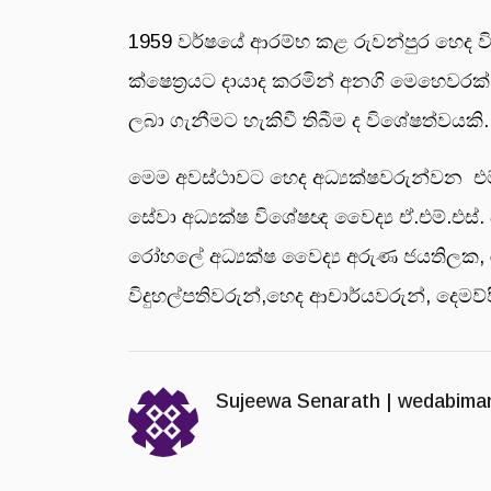
1959 වර්ෂයේ ආරම්භ කළ රුවන්පුර හෙද ව
ක්ෂෙත්‍රයට දායාද කරමින් අනගි මෙහෙවර
ලබා ගැනීමට හැකිවී තිබීම ද විශේෂත්වයකි.
මෙම අවස්ථාවට හෙද අධ්‍යක්ෂවරුන්වන එම්.
සේවා අධ්‍යක්ෂ විශේෂඥ වෛද්‍ය ඒ.එම්.එස්. 
රෝහලේ අධ්‍යක්ෂ වෛද්‍ය අරුණ ජයතිලක, ර
විදුහල්පතිවරුන්,හෙද ආචාර්යවරුන්, දෙමව්ප
Sujeewa Senarath |
wedabima