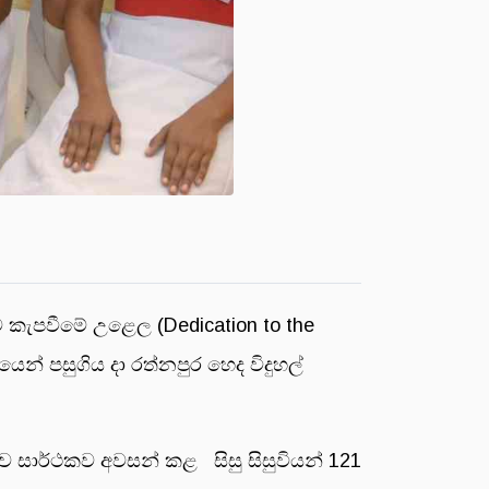
 කැපවීමේ උළෙල (Dedication to the
ෙන් පසුගිය දා රත්නපුර හෙද විදුහල්
ුණුව සාර්ථකව අවසන් කළ සිසු සිසුවියන් 121