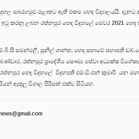
ිදුහල සබරගමුව පළාතට ඇති එකම හෙද විද්‍යාලයයි. දැනට
ක් ඉටු කරනු ලබන රත්නපුර හෙද විදුහලේ මෙවර 2021 හෙද
බී.සී සමන්මලී, සුනිල් ශාන්ත, හෙද සභාවේ සභාපති ඩබ්.
බණ්ඩාර, රත්නපුර ප්‍රාදේශීය සෞඛ්‍ය සේවා අධ්‍යක්ෂ විශේ
ත්නපුර හෙද විදුහලේ විදුහපති එම්.ඩි.එන් කුමාරි යන මහ
ියන් ඇතුලු විශාල පිරිසක් එක්ව සිටියහ.
news@gmail.com