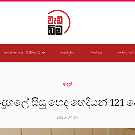
සාහිත්‍ය හා නිර්මාණ
ශාස්ත‍්‍රීය
මතවාද
දුක්ගැනවි
දෙස්
ිදුහලේ සිසු හෙද හෙදියන් 12
2026-07-07