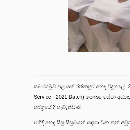
සබරගමුව පළාතේ රත්නපුර හෙද විදුහලේ 2
Service - 2021 Batch) සෞඛ්‍ය සේවා අධ්‍
පරිශ්‍රයේ දී පැවැත්විණි.
එහිදී හෙද සිසු සිසුවියන් සඳහා වන තුන් අ