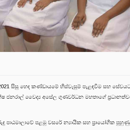
021 සිසු හෙද කණ්ඩායමේ හිස්වැසුම් පැළඳවීම සහ සේවයට
යක්ෂ ජනරාල් වෛද්‍ය අසේල ගුණවර්ධන මහතාගේ ප්‍රධානත්වය
වුරුදු පාඨමාලාවේ පළමු වසරේ න්‍යායික සහ ප්‍රායෝගික පුහ