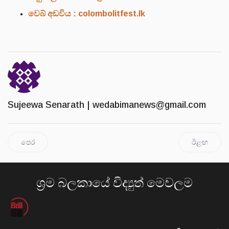
​වෙබ් අඩවිය : colombolitfest.lk
Sujeewa Senarath |
wedabimanews@gmail.com
පෙර
ඊළඟ
ශ්‍රම බලකායේ විද්‍යුත් මෙවලම