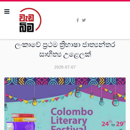
දෙස්
ලංකාවේ ප්‍රථම ත්‍රිභාෂා ජාත්‍යන්තර
සාහිත්‍ය උළෙලක්
2026-07-07