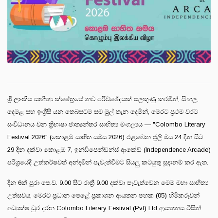
​ශ්‍රී ලාංකීය සාහිත්‍ය ක්ෂේත්‍රයේ නව පරිච්ඡේදයක් සලකුණු කරමින්, සිංහල,
දෙමළ සහ ඉංග්‍රීසි යන තෙබසටම සම මුල් තැන දෙමින්, මෙරට ප්‍රථම වරට
සංවිධානය වන ත්‍රිභාෂා ජාත්‍යන්තර සාහිත්‍ය මංගල්‍යය — "Colombo Literary
Festival 2026" (කොළඹ සාහිත සමය 2026) එළඹෙන ජූලි මස 24 දින සිට
29 දින දක්වා කොළඹ 7, ඉන්ඩිපෙන්ඩන්ස් ආකේඩ් (Independence Arcade)
පරිශ්‍රයේදී උත්කර්ෂවත් අන්දමින් පැවැත්වීමට සියලු කටයුතු සූදානම් කර ඇත.
​දින 6ක් පුරා පෙ.ව. 9.00 සිට රාත්‍රී 9.00 දක්වා පැවැත්වෙන මෙම මහා සාහිත්‍ය
උත්සවය, මෙරට ප්‍රධාන පෙළේ ප්‍රකාශන ආයතන පහක (05) හිමිකරුවන්
අධ්‍යක්ෂ ධුර දරන Colombo Literary Festival (Pvt) Ltd ආයතනය විසින්