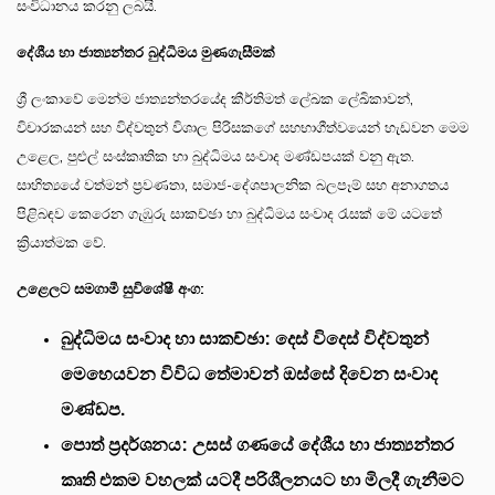
සංවිධානය කරනු ලබයි.
​දේශීය හා ජාත්‍යන්තර බුද්ධිමය මුණගැසීමක්
​ශ්‍රී ලංකාවේ මෙන්ම ජාත්‍යන්තරයේද කීර්තිමත් ලේඛක ලේඛිකාවන්,
විචාරකයන් සහ විද්වතුන් විශාල පිරිසකගේ සහභාගීත්වයෙන් හැඩවන මෙම
උළෙල, පුළුල් සංස්කෘතික හා බුද්ධිමය සංවාද මණ්ඩපයක් වනු ඇත.
සාහිත්‍යයේ වත්මන් ප්‍රවණතා, සමාජ-දේශපාලනික බලපෑම් සහ අනාගතය
පිළිබඳව කෙරෙන ගැඹුරු සාකච්ඡා හා බුද්ධිමය සංවාද රැසක් මේ යටතේ
ක්‍රියාත්මක වේ.
​උළෙලට සමගාමී සුවිශේෂී අංග:
​බුද්ධිමය සංවාද හා සාකච්ඡා: දෙස් විදෙස් විද්වතුන්
මෙහෙයවන විවිධ තේමාවන් ඔස්සේ දිවෙන සංවාද
මණ්ඩප.
​පොත් ප්‍රදර්ශනය: උසස් ගණයේ දේශීය හා ජාත්‍යන්තර
කෘති එකම වහලක් යටදී පරිශීලනයට හා මිලදී ගැනීමට