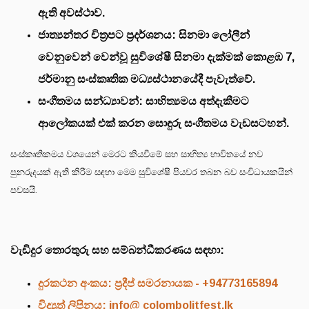
ඇති අවස්ථාව.
​ජාත්‍යන්තර චිත්‍රපට ප්‍රදර්ශනය: සිනමා ලෝලීන්
වෙනුවෙන් වෙන්වූ සුවිශේෂී සිනමා දැක්මක් කොළඹ 7,
ජර්මානු සංස්කෘතික මධ්‍යස්ථානයේදී පැවැත්වේ.
​සංගීතමය සන්ධ්‍යාවන්: සාහිත්‍යමය අත්දැකීමට
ආලෝකයක් එක් කරන සොඳුරු සංගීතමය වැඩසටහන්.
සංස්කෘතිකමය වශයෙන් මෙරට කියවීමේ සහ සාහිත්‍ය භාවිතයේ නව
පුනරුදයක් ඇති කිරීම සඳහා මෙම සුවිශේෂී පියවර තබන බව සංවිධායකයින්
පවසයි.
වැඩිදුර තොරතුරු සහ සම්බන්ධීකරණය සඳහා:
​දුරකථන අංකය: ප්‍රදීප් සමරනායක - +94773165894
​විද්‍යුත් ලිපිනය: info@ colombolitfest.lk