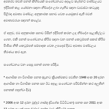
අමතරව තවත් පනත් කිහිපයක් සංශෝධනයට අදාළව කැබිනට් මණ්ඩලයට
ඉදිරිපත් කළ යෝජනා සඳහා නිර්දේශ ලබා ගැනීම සඳහා ව්‍යවස්ථා කටයුතු
පිළිබඳ අමාත්‍ය මණ්ඩල අනුකාරක සභාව වෙත යොමුකර ඇති බවත්
අමාත්‍යවරයා සඳහන් කළේය.
ඒ අනුව, එම අනුකාරක සභාව විසින් ඉදිරිපත් කරන ලද නිර්දේශ සැලකිල්ලට
ගෙන, එකී පනත් සංශෝධනය කිරීම සඳහා වන පනත් කෙටුම්පත් සකස් කිරීම
පිණිස නීති කෙටුම්පත් සම්පාදක වෙත උපදෙස් දීමට අමාත්‍ය මණ්ඩලය
තීරණය කර ඇත.
සංශෝධනය වන සෙසු පනත් පහත පරිදිය.
* ආගාමික හා විගාමික පනත (දැනට ක්‍රියාත්මකව පවතින 1948 අංක 20 දරන
ආගාමික හා විගාමික පනත සහ ඊට අදාළ සංශෝධන පරිච්ඡින්න කර අලුතින්
පනතක් හඳුන්වා දීම)
* 2006 අංක 12 දරන මුද්දර ගාස්තු (විශේෂ විධිවිධාන) පනත සහ 2011 අංක
13 දරන පළාත් සභා (මුද්දර ගාස්තු මාරු කිරීමේ) පනත