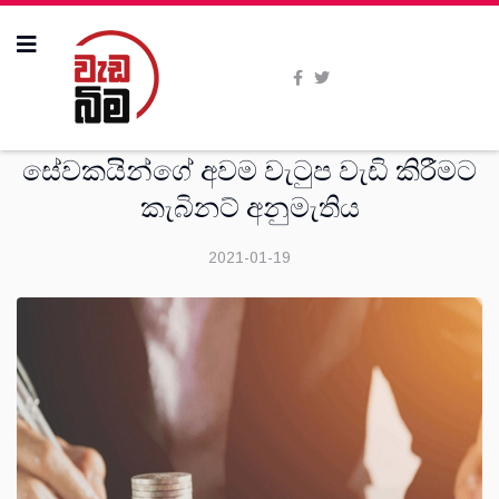
දෙස්
සේවකයින්ගේ අවම වැටුප වැඩි කිරීමට
කැබිනට් අනුමැතිය
2021-01-19