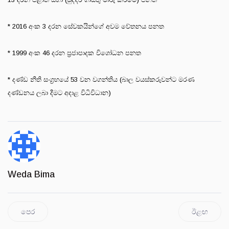
* 2016 අංක 3 දරන සේවකයින්ගේ අවම වේතනය පනත
* 1999 අංක 46 දරන ප්‍රජාපාදක විශෝධන පනත
* දණ්ඩ නීති සංග්‍රහයේ 53 වන වගන්තිය (බාල වයස්කරුවන්ට මරණ
දණ්ඩනය ලබා දීමට අදාළ විධිවිධාන)
Weda Bima
පෙර
ඊළඟ