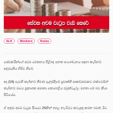
SLK
Workers
Rules
සේවකයින්ගේ අවම වේතනය පිළිබඳ පනත සංශෝධනය සඳහා කැබිනට්
අනුමැතිය හිමිව තිබේ.
අද (19) පැවති කැබිනට් තීරණ දැනුම්දීමේ ප්‍රවෘත්ති සාකච්ඡාවකට එක්වෙමින්
කැබිනට් මාධ්‍ය ප්‍රකාශක අමාත්‍ය කෙහෙළිය රඹුක්වැල්ල මහතා මේ බව කියා
සිටියේය.
ඒ අනුව අවම වැටුප සියයට 25කින් ඉහළ නැංවීමට කටයුතු කරන බවත්, මීට