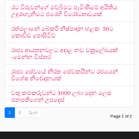
රට විරුවන්ගේ මව්බිමට පැමිණීමේ අයිතිය
උදුරාගැනීමට එරෙහි විරෝධතාවයක්
රත්මලානේ බේකරි නිෂ්පාදන හළක 50ට
කොවිඩ් පොසිටිව්
රාජ්‍ය ආයතනවලට අදාළ නව චක්‍රලේඛයක්
-මෙන්න විස්තර
රාජ්‍ය සේවයේ නිරත සේවකයින්ට රජයෙන්
විශේෂ නිවේදනයක්
වතු කම්කරුවන්ට 1000 ලබා දෙන ලෙස
ජනපතිගෙන් උපදෙස්
1
2
ඊළඟ
Page 1 of 2