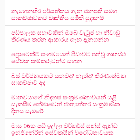
නැගෙනහිර පර්යන්තය ගැන ජනපති සමග
සාකච්ඡාවකට වෘත්තීය සමිති සූදානම්
පඩිපාලක සභාවකින් ඔබේ වැටුප් හා නිවාඩු
තීරණය කරන ආකාරය ගැන දැනගන්න
ප්‍රොටෙක්ට් සංගමයෙන් පීඩාවට පත්වූ ගෘහස්ථ
සේවක කම්කරුවන්ට සහන
බස් වර්ජනයකට යනවද? නැත්ද? තීරණාත්මක
සාකච්ඡාව අද
මානවයාගේ නිදහස් සංක්‍රමණතාවයන් යළි
සැකසීම තේමාවෙන් ජාත්‍යන්තර සංක්‍රමණික
දිනය සැමරේ
මාස 06ක පඩි ඉල්ලා වර්කර්ස් සන්ස් ඇන්ඩ්
ඉන්ජිනේරින් සේවකයින් විරෝධතාවයක