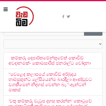
කම්කරු දෙපාර්තමේන්තුවේත් කොවිඩ්
අවදානමක්- කොමසාරිස් ජනරාල්ට චෝදනා
''වෙළෙඳ කලාපයේ කොවිඩ් අර්බුදය
හාම්පුතුන්ට ලේසියෙන්ම බාරදීලා ආණ්ඩුවට
වගකීමෙන් නිදහස් වෙන්න බෑ."-ඇන්ටන්
මාකස්
'වතු කම්කරු වැටුප දහස කරන්න' කොටුවේ