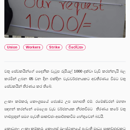
Union
Workers
Strike
විරෝධතා
වතු සේවකයින්ගේ දෛනික වැටුප රුපියල් 1000 දක්වා වැඩි කරන්නැයි බල
කරමින් ලබන 05 වන දින එක්දින වැඩවර්ජනයකට අවතීරණය වීමට වතු
සේවකයින් තීරණය කර තිබේ.
ලංකා කම්කරු කොංග්‍රසයේ ජ්‍යෙෂ්ඨ උප සභාපති එම්. රමේෂ්වරන් මහතා
සඳහන් කරන්නේ මෙලෙස වැඩ වර්ජනයක නිරතවීමට තීරණය කරේ වතු
හාම්පුතුන් සමග පැවති සාකච්ඡා අසාර්තකවීම හේතුවෙන් බවයි.
කොටගල ලංකා කම්කරු කොංග්‍රස් මුලස්ථානයේ පැවැති මාධ්‍ය සාකච්ඡාවකට