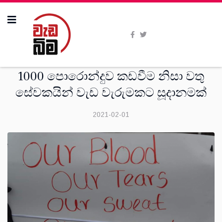
දෙස්
1000 පොරොන්දුව කඩවීම නිසා වතු
සේවකයින් වැඩ වැරුමකට සූදානමක්
2021-02-01