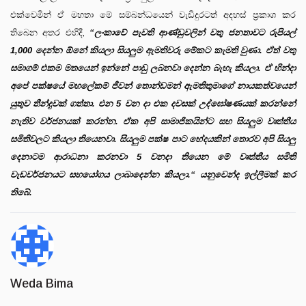
එක්වෙමින් ඒ මහතා මේ සම්බන්ධයෙන් වැඩිදුරටත් අදහස් ප්‍රකාශ කර
තිබෙන අතර එහිදී,
“ලංකාවේ පැවති ආණ්ඩුවලින් වතු ජනතාවට රුපියල්
1,000 දෙන්න ඕනේ කියලා සියලුම ඇමතිවරු මේකට කැමති වුණා. ඒත් වතු
සමාගම් එකම මතයෙන් ඉන්නේ පාඩු ලබනවා දෙන්න බැහැ කියලා. ඒ හින්දා
අපේ පක්ෂයේ මහලේකම් ජීවන් තොන්ඩමන් ඇමතිතුමාගේ නායකත්වයෙන්
යුතුව තීන්දුවක් ගත්තා. එන 5 වන දා එක දවසක් උද්ඝෝෂණයක් කරන්නේ
නැතිව වර්ජනයක් කරන්න. ඒක අපි සාමාජිකයින්ට සහ සියලුම වෘත්තීය
සමිතිවලට කියලා තියෙනවා. සියලුම පක්ෂ පාට භේදයකින් තොරව අපි සියලු
දෙනාටම ආරාධනා කරනවා 5 වනදා තියෙන මේ වෘත්තීය සමිති
වැඩවර්ජනයට සහයෝගය ලාබාදෙන්න කියලා.“ යනුවෙන්ද ඉල්ලීමක් කර
තිබේ.
Weda Bima