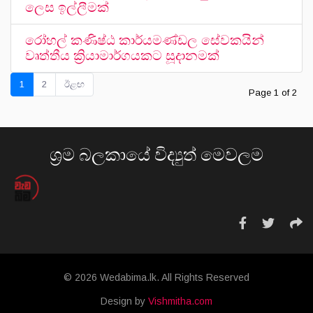
ලෙස ඉල්ලීමක්
රෝහල් කණිෂ්ඨ කාර්යමණ්ඩල සේවකයින්
වෘත්තීය ක්‍රියාමාර්ගයකට සූදානමක්
1
2
ඊළඟ
Page 1 of 2
ශ්‍රම බලකායේ විද්‍යුත් මෙවලම
© 2026 Wedabima.lk. All Rights Reserved
Design by
Vishmitha.com