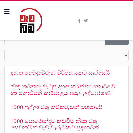
දන්ත වෛද්‍යවරුන් වර්ජනයකට සැරසෙයි
'වතු කම්කරු වැටුප දහස කරන්න' කොටුවේ
හා ජනාධිපති කාර්යාලය අසල උද්ඝෝෂණ
1000 ඉල්ලා වතු කම්කරුවන් මහපාරේ
1000 පොරොන්දුව කඩවීම නිසා වතු
සේවකයින් වැඩ වැරුමකට සූදානමක්