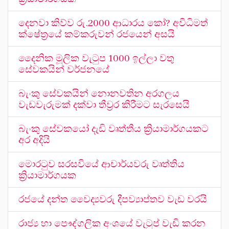
දෙනවා කිව්ව රු.2000 ආධාරය කෝ? අවිධිමත්
ක්ෂේත්‍රයේ කම්කරුවන් රජයෙන් අසයි
දෛනික මූලික වැටුප 1000 ඉල්ලා වතු
සේවකයින් වර්ජනයේ
බැංකු සේවකයින් නොනවතින අරගලය
වැඩවැරුමක් දක්වා තීව්‍රර කිරීමට සැරසෙයි
බැංකු සේවකයෝ දැඩි වෘත්තීය ක්‍රියාමාර්ගයකට
අර අදියි
මොරටුව සරසවියේ ආචාර්යවරු වෘත්තිය
ක්‍රියාමාර්ගයක
රජයේ දන්ත වෛද්‍යවරු දීපව්‍යාප්තව වැඩ වරයි
රාජ්‍ය හා පෞද්ගලික අංශයේ වැටුප් වැඩි කරන