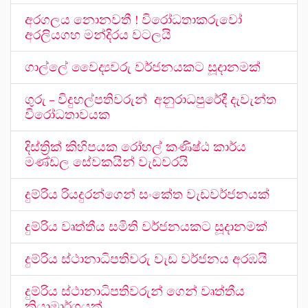
අරගලය නොනවතී ! විරෝධතාකරුවෝ
අරලියගහ මන්දිරය වටලයි
ගාල්ලේ වෛද්‍යවරු වර්ජනයකට සූදානමක්
ගුරු – විදුහල්පතිවරුන් අනුරාධපුරේදී දැවැන්ත
විරෝධතාවයක
දිස්ත්‍රික් කිහිපයක රෝහල් කණිෂ්ඨ කාර්ය
මණ්ඩල සේවකයින් වැඩවරයි
දුම්රිය රියදුරන්ගෙන් සංකේත වැඩවර්ජනයක්
දුම්රිය වෘත්තීය සමිති වර්ජනයකට සූදානමක්
දුම්රිය ස්ථානාධිපතිවරු වැඩ වර්ජනය අරඹයි
දුම්රිය ස්ථානාධිපතිවරුන් ගෙන් වෘත්තීය
ක්‍රියාමාර්ගයක්