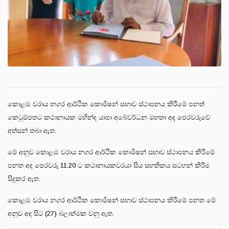
කොළඹ වරාය නගර ආර්ථික කොමිෂන් සභාව ස්ථාපනය කිරීමේ පනත්
කෙටුම්පතට කථානායක මහින්ද යාපා අබේවර්ධන මහතා අද පෙරවරුවේ
අත්සන් තබා ඇත.
මේ අනුව කොළඹ වරාය නගර ආර්ථික කොමිෂන් සභාව ස්ථාපනය කිරීමේ
පනත අද පෙරවරු 11.20 ට කථානායකවරයා සිය සහතිකය සටහන් කිරීම
සිදුකර ඇත.
කොළඹ වරාය නගර ආර්ථික කොමිෂන් සභාව ස්ථාපනය කිරීමේ පනත මේ
අනුව අද සිට (27) බලාත්මක වනු ඇත.