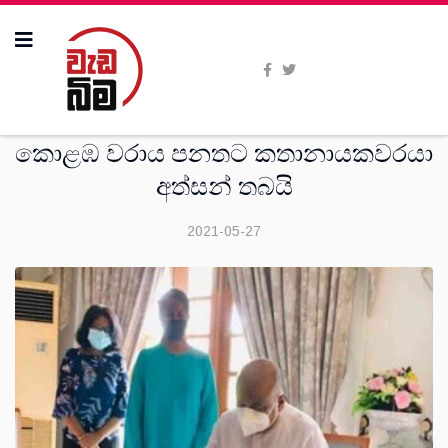
දෙස්
කොළඹ වරාය පනතට කතානායකවරයා
අත්සන් තබයි
2021-05-27