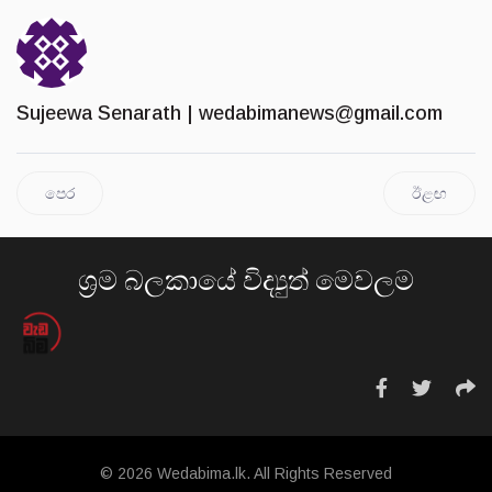
Sujeewa Senarath |
wedabimanews@gmail.com
පෙර
ඊළඟ
ශ්‍රම බලකායේ විද්‍යුත් මෙවලම
© 2026 Wedabima.lk. All Rights Reserved