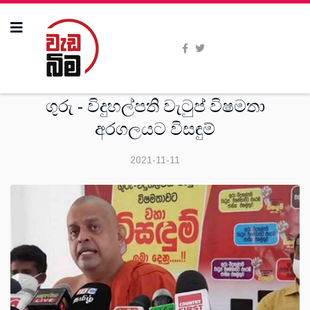
දෙස්
ගුරු - විදුහල්පති වැටුප් විෂමතා
අරගලයට විසඳුම්
2021-11-11