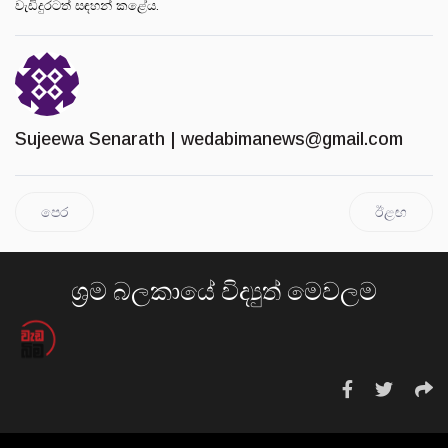
වැඩිදුරටත් සඳහන් කළේය.
Sujeewa Senarath |
wedabimanews@gmail.com
පෙර
ඊළඟ
ශ්‍රම බලකායේ විද්‍යුත් මෙවලම