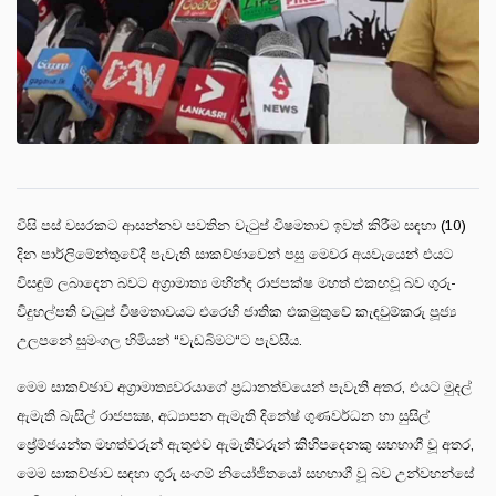
විසි පස් වසරකට ආසන්නව පවතින වැටුප් විෂමතාව ඉවත් කිරීම සඳහා (10)
දින පාර්ලිමේන්තුවේදී පැවැති සාකච්ඡාවෙන් පසු මෙවර අයවැයෙන් එයට
විසඳුම් ලබාදෙන බවට අග්‍රාමාත්‍ය මහින්ද රාජපක්ෂ මහත් එකඟවූ බව ගුරු-
විදුහල්පති වැටුප් විෂමතාවයට එරෙහි ජාතික එකමුතුවේ කැඳවුම්කරු පූජ්‍ය
උලපනේ සුමංගල හිමියන් “වැඩබිමට“ට පැවසීය.
මෙම සාකච්ඡාව අග්‍රාමාත්‍යවරයාගේ ප්‍රධානත්වයෙන් පැවැති අතර, එයට මුදල්
ඇමැති බැසිල් රාජපක්‍ෂ, අධ්‍යාපන ඇමැති දිනේෂ් ගුණවර්ධන හා සුසිල්
ප්‍රේම්ජයන්ත මහත්වරුන් ඇතුළුව ඇමැතිවරුන් කිහිපදෙනකු සහභාගී වූ අතර,
මෙම සාකච්ඡාව සඳහා ගුරු සංගම් නියෝජිතයෝ සහභාගී වූ බව උන්වහන්සේ