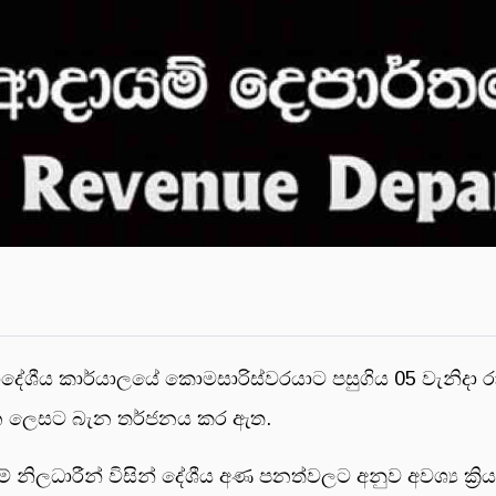
්‍රාදේශීය කාර්යාලයේ කොමසාරිස්වරයාට පසුගිය 05 වැනිදා 
ාවන ලෙසට බැන තර්ජනය කර ඇත.
යම් නිලධාරීන් විසින් දේශීය අණ පනත්වලට අනුව අවශ්‍ය ක්‍