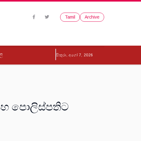
Tamil
Archive
ලි
සිකුරා, අගෝ 7, 2026
සහ පොලිස්පතිට