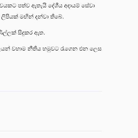
්වයකට පත්ව ඇතැයි දේශීය අදායම් සේවා
ිපියක් මඟින් දන්වා තිබේ.
ිල්ලක් සිදුකර ඇත.
්ගලයන් වහාම නීතිය හමුවට රැගෙන එන ලෙස