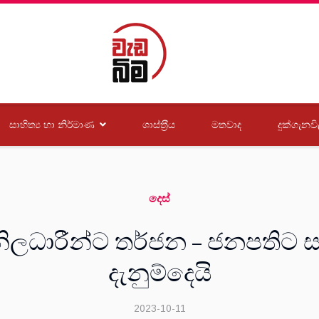
සාහිත්‍ය හා නිර්මාණ
ශාස්ත‍්‍රීය
මතවාද
දුක්ගැනවි
දෙස්
 නිලධාරීන්ට තර්ජන – ජනපතිට 
දැනුම්දෙයි
2023-10-11