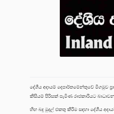
දේශීය අදායම් දෙපාර්තමේන්තුවේ මීගමුව ප
කිසියම් පිරිසක් පැමිණ රාජකාරියට බාධ
හිඟ බදු මුදල් එකතු කිරීම සඳහා දේශීය අදා