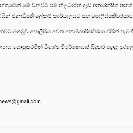
ේතුවෙන් මේ වනවිට එම නිලධාරීන් දැඩි අනාරක්ෂිත තත්ත
විසින් ජනාධිපති ලේකම් කාර්යාලයට සහ පොලිස්පතිවරයාට ල
විට මීගමුව පොලිසිය වෙත කොමසාරිස්වරයා විසින් පැමිණ
ානය යොමුකරමින් විශේෂ විමර්ශනයක් සිදුකර අදාළ පුද
news@gmail.com