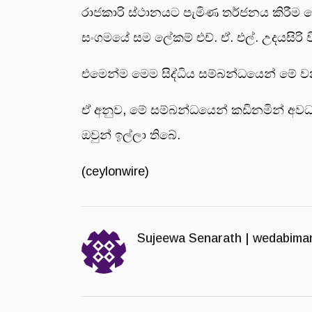
රාජකාරි ස්ථානයට පැමිණ තර්ජනය කිරීම හ
සංගමයේ සම ලේකම් එච්. ඒ. එල්. උදයසිරි 
එමෙන්ම මෙම සිද්ධිය සම්බන්ධයෙන් මේ වන
ඒ අනුව, මේ සම්බන්ධයෙන් කඩිනමින් අවධ
ඔවුන් ඉල්ලා තිබේ.
(ceylonwire)
Sujeewa Senarath |
wedabima