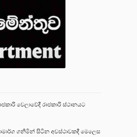
රාජකාරි වෙලාවේදී රාජකාරි ස්ථානයට
රියාමාර්ග ගනිමින් සිටින අවස්ථාවකදී මෙලෙස