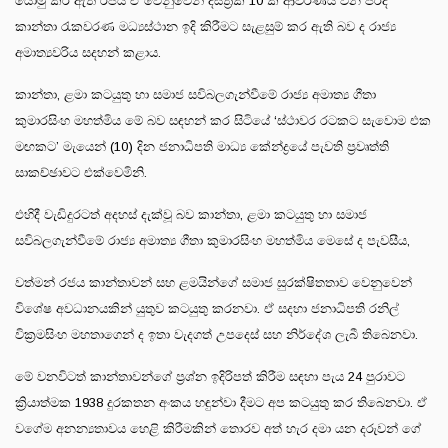
යොමු කර ඇති රජය ඒ වෙනුවෙන් දිස්ත්‍රික් 10 ක් ආවරණය වන පරිදි
කාන්තා රැකවරණ මධ්‍යස්ථාන ඉදි කිරීමට සැළසුම් කර ඇති බව ද රාජ්‍ය
අමාත්‍යවරිය සදහන් කළාය.
කාන්තා, ළමා කටයුතු හා සමාජ සවිබලගැන්වීමේ රාජ්‍ය අමාත්‍ය ගීතා
කුමාරසිංහ මහත්මිය මේ බව සඳහන් කර සිටියේ ‘ස්ථාවර රටකට සැවොම එක
මඟකට’ මැයෙන් (10) දින ජනාධිපති මාධ්‍ය කේන්ද්‍රයේ පැවති ප්‍රවෘත්ති
සාකච්ඡාවට එක්වෙමිනි.
එහිදී වැඩිදුරටත් අදහස් දැක්වූ බව කාන්තා, ළමා කටයුතු හා සමාජ
සවිබලගැන්වීමේ රාජ්‍ය අමාත්‍ය ගීතා කුමාරසිංහ මහත්මිය මෙසේ ද පැවසීය,
වත්මන් රජය කාන්තාවන් සහ ළමයින්ගේ සමාජ සුරක්ෂිතතාව වෙනුවෙන්
විශේෂ අවධානයකින් යුතුව කටයුතු කරනවා. ඒ සදහා ජනාධිපති රනිල්
වික්‍රමසිංහ මහතාගෙන් ද ඉතා වැදගත් උපදෙස් සහ නිර්දේශ ලැබී තිබෙනවා.
මේ වනවිටත් කාන්තාවන්ගේ ප්‍රශ්න ඉදිරිපත් කිරීම සඳහා පැය 24 පුරාවට
ක්‍රියාත්මක 1938 දුරකතන අංකය හඳුන්වා දීමට අප කටයුතු කර තිබෙනවා. ඒ
වගේම අනන්‍යතාවය හෙළි කිරීමකින් තොරව අත් හැර දමා යන දරුවන් ගේ