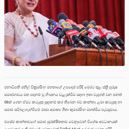
ජනාධිපති රනිල් වික්‍රමසිංහ මහතාගේ උපදෙස් පරිදි මෙරට තුළ ස්ත්‍රී පුරුෂ
සමාජභාවය මත පදනම් වූ හිංසනය වැළැක්වීම සදහා ඉතා වැදගත් වන පනත්
03ක් ගෙන ඒමට කටයුතු සූදානම් කර තිබෙන බව කාන්තා, ළමා කටයුතු හා
සමාජ සවිබලගැන්වීමේ රාජ්‍ය අමාත්‍ය ගීතා කුමාරසිංහ මහත්මිය පැවසුවාය.
එසේම කාන්තාවගේ සමාජ සුරක්ෂිතතාව වෙනුවෙන් විශේෂ අවධානයක්