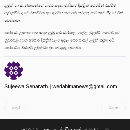
ළමුන් හා කාන්තාවන්ගේ ගැටළු සඳහා මාසිකව දිස්ත්‍රික් මට්ටමින් රැස්වීම්
පැවැත්වීම ද මේ වනවිටත් අප ආරම්භ කර එම කටයුතු සාර්ථකව සිදු වෙමින්
පවතිනවා.
පෝෂණ ඌනතා හදුනාගනු ලැබූ මොණරාගල, ගාල්ල, මුලතිව්, අනුරාධපුර,
නුවරඑළිය සහ අම්පාර දිස්ත්‍රික්වලට අදාල පෙර පාසල් ළමුන් සඳහා අධි
පෝෂණීය බිස්කට් ලබාදීමට අප කටයුතු කරනවා.
Sujeewa Senarath |
wedabimanews@gmail.com
පෙර
ඊළඟ