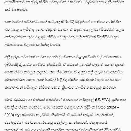
සුරක්ෂිතතාව තහවුරු කිරීම වෙනුවෙන් “ කවුළුව ” වැඩසටහන ද ක්‍රියාත්මක
කර තිබෙනවා.
කාන්තාවන් සම්බන්ධයෙන් කටයුතු කිරීමේදී ඔවුන්ගේ සෞඛ්‍යය ආරක්ෂිත
බව ඉහළ නැංවීම ද ඉතාම වැදගත් වනවා. ඒ සදහා ගනු ලබන පියවරක් ලෙස
සනීපාරක්ෂක තුවා බදු අඩු කිරීම වෙනුවෙන් මැදිහත්වීමක් සිදුකිරීමට අප
අමාත්‍යාංශය බලාපොරොත්තු වනවා.
ස්ත්‍රී පුරුෂ සමාජභාවය මත පදනම් වූ හිංසනය වැළැක්වීමේ වැඩසටහනක් ද
ඉදිරියේදී ක්‍රියාවට නැගීමට නියමිතයි. ඒ යටතේ ඉතාමත් වැදගත් පනත් තුනක්
ගෙන ඒමට කටයුතු සූදානම් කර තිබෙනවා. ඒ අනුව ස්ත්‍රී පුරුෂ සමාජභාවීය
සමානාත්මතා පනත, කාන්තාවන් පිළීබඳ ජාතික කොමිෂන් සභා පනත සහ
කාන්තාවන් සවිබලගැන්වීමේ පනත ක්‍රියාවට නැංවීමට කටයුතු කරනවා.
මෙම වැඩසටහන එක්සත් ජාතින්ගේ ජනගහන අරමුදලේ (UNFPA) ප්‍රතිපාදන
මත ක්‍රියාත්මක වෙනවා. මෙම සමස්ත වැඩසටහන ඉදිරි පස් වසර (2024 –
2028) තුළ ක්‍රියාවට නැංවීමට නියමිතයි. ඒ යටතේ තරුණ කාන්තාවන්,
වැන්දඹුවන්, බන්ධනාගාරගතවු පවුල්වල කාන්තාවන්, වතු අංශයේ
කාන්තාවන්, අඩු ආදායම්ලාභී නාගරික කාන්තා ව්‍යවසායිකාවන් දිරිගැන්වීම