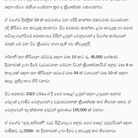
සඳහා ස්වයං රැකියා යෝජනා ක්‍රම ද ක්‍රියාත්මක කෙරෙනවා.
ඒ වගේම දිස්ත්‍රික් 10 ක් ආවරණය වන පරිදි කාන්තා රැකවරණ මධ්‍යස්ථාන
ඉදි කිරීමට අප කටයුතු කරනවා. මීට අමතරව කාන්තා, ළමා කටයුතු හා සමාජ
සවිබලගැන්වීමේ අමාත්‍යංශය විසින් ළමුන් වෙනුවෙන් ද විශේෂ කාර්යයන්
රැසක් මේ වන විට ක්‍රියාවට නගා ඇති බව කිවයුතුයි.
ගර්භනී සහ කිරිදෙන මව්වරු සඳහා මාස 10 කට රු. 45,000 පෝෂණ
දීමනාවක් ලබා දීමේ වැඩසටහන මේවන විටත් ක්‍රියාත්මකයි.ඒ අනුව මාස 6 ක
කාලයක් සඳහා සහ කිරිදෙන සමයේ මාස 04 ක් වශයෙන් මාස 10 ක් සඳහා
අදාළ ප්‍රතිලාභය හිමි වනවා.
මීට අමතරව 2023 වර්ෂයේ දී පෙර පාසැල් ළමුන් සදහා උදෑසන ආහාර
වේලක් ලබාදීම වෙනුවෙන් ද වැඩසටහනක් ක්‍රියාත්මක කර තිබෙන අතර, ඒ
වෙනුවෙන් ඉලක්කගත දරුවන් ප්‍රමාණය 155,000 ක් වනවා .
ඒ වගේම “ගුරු අභිමානී” වැඩ පිළිවෙලට අනුව පෙර පාසල් ගුරුවරියන් සඳහා
මාසිකව රු.2500/- ක දීමනාවක් ලබා දීමට ද කටයුතු කර තිබෙනවා.