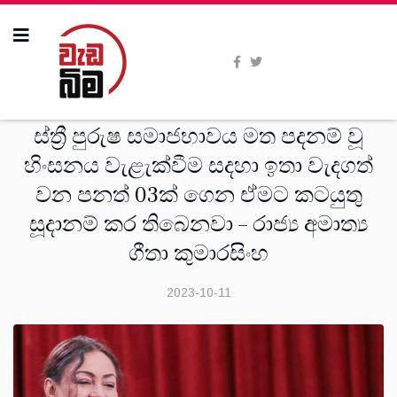
දෙස්
ස්ත්‍රී පුරුෂ සමාජභාවය මත පදනම් වූ
හිංසනය වැළැක්වීම සදහා ඉතා වැදගත්
වන පනත් 03ක් ගෙන ඒමට කටයුතු
සූදානම් කර තිබෙනවා – රාජ්‍ය අමාත්‍ය
ගීතා කුමාරසිංහ
2023-10-11