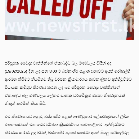
පරිපූරක වෛද්‍ය වෘත්තීන්ගේ ඒකාබද්ධ බල මණ්ඩලය විසින් අද
(19/02/2025) දින උදෑසන 8.00 ට බස්නාහිර පළාත් සභාවට අයත් රෝහල්හි
ආරම්භ කිරීමට නියමිතව තිබූ වර්ජන ක්‍රියාමාර්ගය තාවකාලිකව අත්හිටුවීමට
විධායක කමිටුව තීරණය කරන ලද බව පරිපූරක වෛද්‍ය වෘත්තීන්ගේ
ඒකාබද්ධ බල මණ්ඩලය ලේකම් චානක ධර්මවික්‍රම මහතා නිවේදනයක්
නිකුත් කරමින් කියා සිටී.
එම නිවේදනයට අනුව, බස්නාහිර පළාත් ආණ්ඩුකාර ලේකම්තුමාගේ ලිඛිත
එකඟතාවයන් මත මෙම වර්ජන ක්‍රියාමාර්ගය තාවකාලිකව අත්හිටුවීමට
තීරණය කරණ ලද බවත්, බස්නාහිර පළාත් සභාවට අයත් සියලු රෝහල්වල