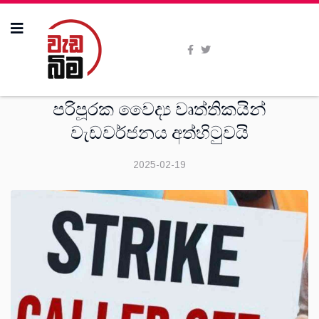
දෙස්
පරිපූරක වෛද්‍ය වෘත්තිකයින්
වැඩවර්ජනය අත්හිටුවයි
2025-02-19