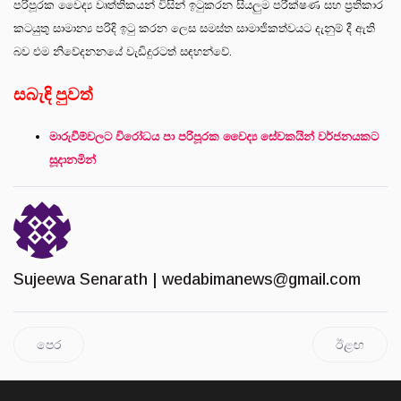
පරිපූරක වෛද්‍ය වෘත්තිකයන් විසින් ඉටුකරන සියලුම පරීක්ෂණ සහ ප්‍රතිකාර
කටයුතු සාමාන්‍ය පරිදි ඉටු කරන ලෙස සමස්ත සාමාජිකත්වයට දැනුම් දී ඇති
බව එම නිවේදනනයේ වැඩිදුරටත් සඳහන්වේ.
සබැඳි පුවත්
මාරුවීම්වලට විරෝධය පා පරිපූරක වෛද්‍ය සේවකයින් වර්ජනයකට
සූදානමින්
Sujeewa Senarath |
wedabimanews@gmail.com
පෙර
ඊළඟ