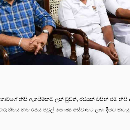
ජනතාවගේ නිසි ඇගයීමකට ලක් වුවත්, රජයක් විසින් එම නි
ගරුත්වය නව රජය පවුල් සෞඛ්‍ය සේවාවට ලබා දීමට කටයුත