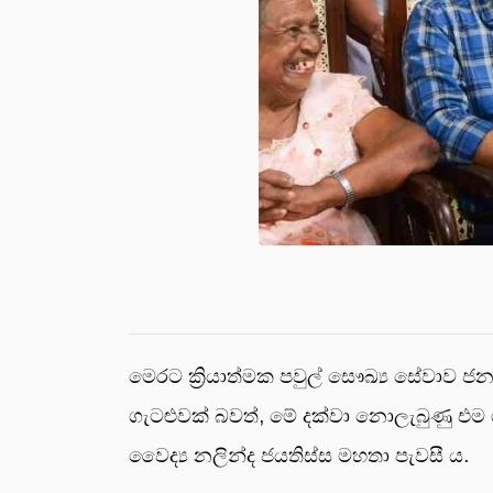
මෙරට ක්‍රියාත්මක පවුල් සෞඛ්‍ය සේවාව 
ගැටළුවක් බවත්, මේ දක්වා නොලැබුණු එම 
වෛද්‍ය නලින්ද ජයතිස්ස මහතා පැවසී ය.