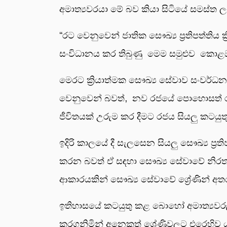
අමාත්‍යවරයා මේ බව කියා සිටියේ සමස්ත ල
“රට වෙනුවෙන් ජාතික සෞඛ්‍ය ප්‍රතිපත්ති
සංවිධානය කර තිබුණු මෙම සමුළුව කොළඹ ම
මෙරට ක්‍රියාත්මක සෞඛ්‍ය සේවාව සංවර්ධ
වෙනුවෙන් බවත්, නව රජයේ පොහොසත් රට
ජීවිතයක් උරුම කර දීමට රජය සියලු කටයුතු
ඉදිරි කාලයේ දී සැලසෙන සියලු සෞඛ්‍ය ප්‍රත
කරන බවත් ඒ සඳහා සෞඛ්‍ය සේවාවේ නිරත 
ආකාරයකින් සෞඛ්‍ය සේවාවේ ශ්‍රේණින් 
ඉතිහාසයේ කටයුතු කළ බොහෝ අමාත්‍යවරු
කරගනිමින් අනෙකුත් ශ්‍රේණිවලට එරෙහිව යම