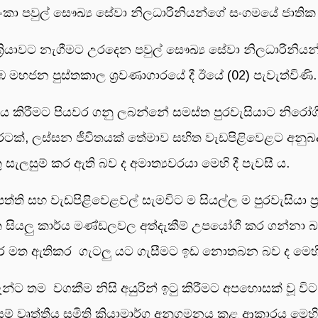
ංකා පවුල් සෞඛ්‍ය සේවා නිලධාරිනියන්ගේ සංගමයේ ජාතික 
ය ක්‍රියාවට නැගීමට උරදෙන පවුල් සෞඛ්‍ය සේවා නිලධාරින
හජන පුස්තකාල ශ්‍රවණාගාරයේ දී ඊයේ (02) පැවැත්විණි.
නය කිරීමට පියවර ගනු ලබන්නේ සමස්ත පුරවැසියාට නිරෝගී
ක්, ලස්සන ජීවිතයක් තේමාව සහිත වැඩපිළිවෙළට අනුබ
 සැලසුම් කර ඇති බව ද අමාත්‍යවරයා මෙහි දී පැවසී ය.
ිපත්ති සහ වැඩපිළිවෙළවල් සැමවිට ම සියල්ල ම පුරවැසියා ප්
සියලු කාර්ය මණ්ඩලවල අත්දැකීම් උපයෝගී කර ගන්නා බව 
අතර මත ඇතිකර ගැටලු යට ගැසීමට ඉඩ නොතබන බව ද මෙහි
න්ට තම වගකීම නිසි අයුරින් ඉටු කිරීමට අපහොසක් වූ ව
් වෘත්තීය සමිති ක්‍රියාමාර්ග අනුගමනය කළ ආකාරය මෙහි දී