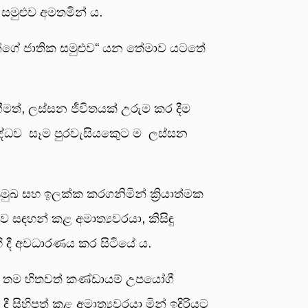
සමුළුව අමතමින් ය.
ියන්ගේ ජාතික සමුළුව“ යන තේමාව යටතේ
මත්, ලස්සන ජීවිතයක් උරුම කර දීම
ද්ධව සෑම පුරවැසියකෙුට ම ලස්සන
‍රමුඛ සහ ඉලක්ක කරගනිමින් ක්‍රියාත්මක
සඳහන් කළ අමාත්‍යවරයා, කිසිඳු
 දී අවධාරණය කර සිටියේ ය.
ිට තම හිතවත් කණ්ඩායම් උපයෝගී
 සිහිපත් කළ අමාත්‍යවරයා මින් ඉදිරියට