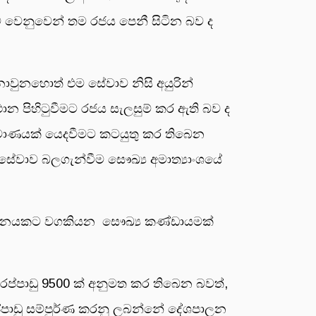
ීම වෙනුවෙන් තම රජය පෙනී සිටින බව ද
වුනහොත් එම සේවාව නිසි අයුරින්
 පිහිටුවීමට රජය සැලසුම් කර ඇති බව ද
්‍රමාණයක් යෙදවීමට කටයුතු කර තිබෙන
 සේවාව බලගැන්වීම සෞඛ්‍ය අමාත්‍යාංශයේ
ත ජනගහනයකට වගකියන සෞඛ්‍ය කණ්ඩායමක්
ප්පාඩු 9500 ක් අනුමත කර තිබෙන බවත්,
රප්පාඩු සම්පුර්ණ කරනු ලබන්නේ දේශපාලන