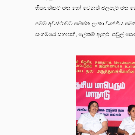
හිතවත්කම් මත හෝ වෙනත් බලපෑම් මත නො
මෙම අවස්ථාවට සමස්ත ලංකා වෘත්තීය සම
සංගමයේ සභාපති, ලේකම් ඇතුළු පවුල් සෞඛ්