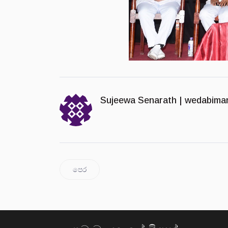
Sujeewa Senarath |
wedabima
පෙර