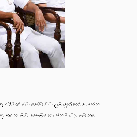
සි ඇගයීමක් එම සේවාවට ලබාදුන්නේ ද යන්න
ු කරන බව සෞඛ්‍ය හා ජනමාධ්‍ය අමාත්‍ය