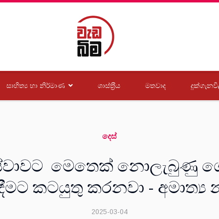
සාහිත්‍ය හා නිර්මාණ
ශාස්ත‍්‍රීය
මතවාද
දුක්ගැනවි
දෙස්
සේවාවට මෙතෙක් නොලැබුණු ග
ීමට කටයුතු කරනවා - අමාත්‍ය න
2025-03-04