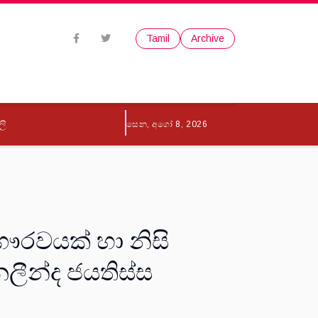
Tamil
Archive
ලි
සෙන, අගෝ 8, 2026
ෞරවයක් හා නිසි
ලීන්ද ජයතිස්ස