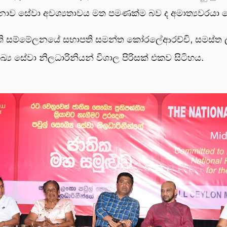
ව සේවා අවශ්‍යතාවය මත පමණක්ම බව ද අමාත්‍යවරයා ම
ිති සම්මේලනයේ සභාපති සමන්ත කෝරලේආරච්චි, සමස්ත ලං
‍ය සේවා නිලධාරිනියන් විශාල පිරිසක් එකව සිටිහය.