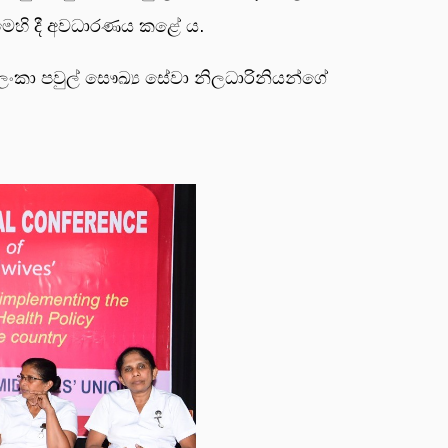
ෙහි දී අවධාරණය කළේ ය.
කා පවුල් සෞඛ්‍ය සේවා නිලධාරිනියන්ගේ