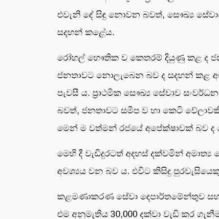
එවැනි දේ සිඳු නොවන බවත්, සෞඛ්‍ය සේවාව
සදහන් කළේය.
රෝහල් භෞතික ව කෙතරම් දියුණු කළ ද ජ
ජනතාවට නොලැබෙන බව ද සදහන් කළ අමාත්‍
පැවසී ය. ප්‍රාථමික සෞඛ්‍ය සේවාව සංවර්
බවත්, ජනතාවට සමීප ව හා කෙටි වේලාවකින්
මෙන් ම වත්මන් රජයේ අපේක්ෂාවක් බව ද මෙහ
මෙහි දී වැඩිදුරටත් අදහස් දක්වමින් අමා
අවශ්‍යය වන බව ය. එවිට කිසිදු පුරවැසිය
කළමණාකරණ සේවා දෙපාර්තමේන්තුව සහ කැබ
එම අනුමැතිය 30,000 දක්වා වැඩි කර ගැනී