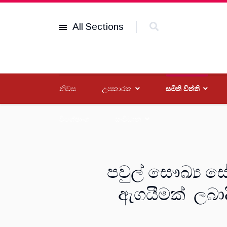
All Sections
නිවස
උපකාරක
සමිති විත්ති
විශේෂාංග
සංවිධාන
පවුල් සෞඛ්‍ය 
ඇගයීමක් ලබාද