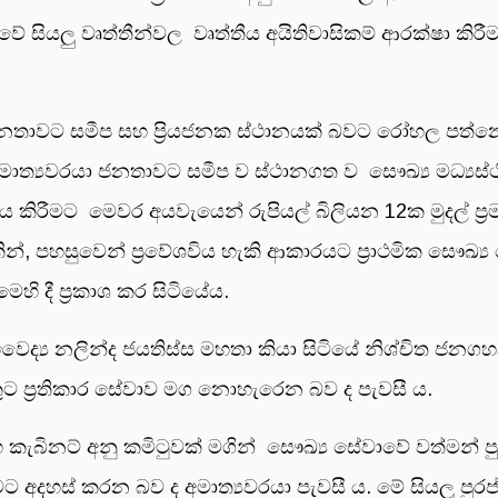
ේ සියලු වෘත්තීන්වල වෘත්තීය අයිතිවාසිකම් ආරක්ෂා කිර
නතාවට සමීප සහ ප්‍රියජනක ස්ථානයක් බවට රෝහල පත්නො
යවරයා ජනතාවට සමීප ව ස්ථානගත ව සෞඛ්‍ය මධ්‍යස්ථාන
ධනය කිරීමට මෙවර අයවැයෙන් රුපියල් බිලියන 12ක මුදල් ප
, පහසුවෙන් ප්‍රවේශවිය හැකි ආකාරයට ප්‍රාථමික සෞඛ්‍ය
ි දී ප්‍රකාශ කර සිටියේය.
ත්‍ය වෛද්‍ය නලින්ද ජයතිස්ස මහතා කියා සිටියේ නිශ්චි
ෙකුට ප්‍රතිකාර සේවාව මග නොහැරෙන බව ද පැවසී ය.
ිනට් අනු කමිටුවක් මගින් සෞඛ්‍ය සේවාවේ වත්මන් පුර
මට අදහස් කරන බව ද අමාත්‍යවරයා පැවසී ය. මේ සියලු පු