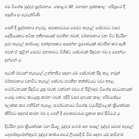
එම විශේෂ මුද්දර ප්‍රදර්ශනය කොළඹ 07, මහජන පුස්තකාල පරිශ්‍රයේ දී
පසුගිය දා පැවැත්විණි.
මෙහි දී ප්‍රදර්ශනය නැරඹූ අමාත්‍යවරයා මෙරට තැපැල් සේවාවට වසර
දෙසීයයකට අධික ඉතිහාසයක් පවතින බවත්, වර්තමානය වන විට දිවයින
පුරා තැපැල් කාර්යාල පන්දහසකට ආසන්න ප්‍රමාණයක් ස්ථාපිත කර ඇති
බවත් ඒ තුළින් මෙරට ජනතාවට විශිෂ්ට සේවාවක් සිදුවන බව ද පෙන්වා
දුන්නේ ය.
පැවති රජයන් තැපෑලේ උන්නතිය සදහා යම් සේවාවක් සිදු කළ නමුත්
වර්තමානය වනවිට තැපෑල් සේවාව පවතින තත්ත්වයට වඩා ඉහළ
සංවර්ධනයක් සිදුවිය යුතු බවත්, වත්මන් රජය ඒ පිළිබඳව විශේෂ අවධානයක්
යොමු කොට කටයුතු කරන බවත්, ඉදිරි වසර දහයක කාල පරිච්ඡේදය
ඉලක්ක කර ගනිමින් තැපෑල සංවර්ධනයට විශේෂ වැඩපිළිළෙක් ක්‍රියාත්මක
කිරීමට අදහස් කරන බව ද මෙහි දී අමාත්‍යවරයා ප්‍රකාශ කර සිටියේ ය.
දිවයින පුරා ක්‍රියාත්මක වන සියලු මුද්දර සංගම් සහ පාසල් මුද්දර සමාජ තැපැල්
දෙපාර්තුමේන්තුවේ මුද්දර කාර්යංශයේ ලියාපදිංචි වීම සදහා යම් කඩිනම්