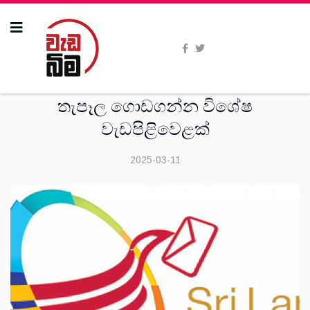
දෙස්
තැපෑල ගොඩගන්න විශේෂ
වැඩපිළිවෙළක්
2025-03-11