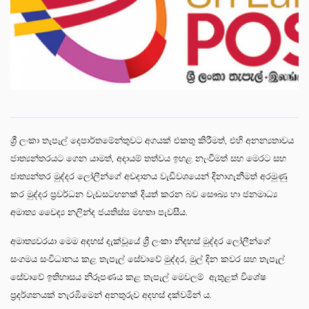
ශ්‍රී ලංකා තැපැල් දෙපාර්තමේන්තුවට අගයක් එකතු කිරීමත්, එහි අනන්‍යතාවය
ජාත්‍යන්තරයට ගෙන යාමත්, අදායම් තත්වය ඉහළ නැංවීමත් සහ මෙරට සහ
ජාත්‍යන්තර මුද්දර ලෝලීන්ගේ අවදානය වැඩිවශයෙන් දිනාගැනීමත් අරමුණු
කර මුද්දර ප්‍රවර්ධන වැඩසටහනක් දියත් කරන බව සෞඛ්‍ය හා ජනමාධ්‍ය
අමාත්‍ය වෛද්‍ය නලින්ද ජයතිස්ස මහතා පැවසීය.
අමාත්‍යවරයා මෙම අදහස් දැක්වූයේ ශ්‍රී ලංකා නිදහස් මුද්දර ලෝලීන්ගේ
සංගමය සංවිධානය කළ තැපැල් සේවාවේ මුද්දර, මුල් දින කවර සහ තැපැල්
සේවාවේ ඉතිහාසය නිරූපණය කළ තැපැල් මෙවලම් ඇතුළත් විශේෂ
ප්‍රදර්ශනයක් නැරඹිමෙන් අනතුරුව අදහස් දක්වමින් ය.