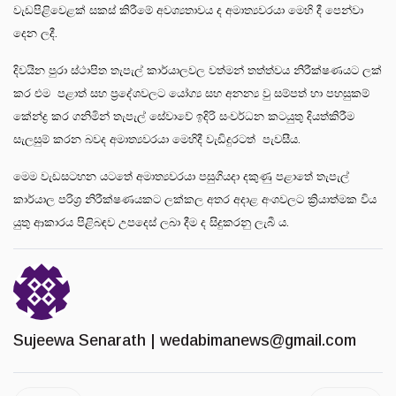
වැඩපිළිවෙළක් සකස් කිරීමේ අවශ්‍යතාවය ද අමාත්‍යවරයා මෙහි දී පෙන්වා
දෙන ලදී.
දිවයින පුරා ස්ථාපිත තැපැල් කාර්යාලවල වත්මන් තත්ත්වය නිරීක්ෂණයට ලක්
කර එම පළාත් සහ ප්‍රදේශවලට යෝග්‍ය සහ අනන්‍ය වු සම්පත් හා පහසුකම්
කේන්ද්‍ර කර ගනිමින් තැපැල් සේවාවේ ඉදිරි සංවර්ධන කටයුතු දියත්කිරීම
සැලසුම් කරන බවද අමාත්‍යවරයා මෙහිදී වැඩිදුරටත් පැවසීය.
මෙම වැඩසටහන යටතේ අමාත්‍යවරයා පසුගියදා දකුණු පළාතේ තැපැල්
කාර්යාල පරිශ්‍ර නිරීක්ෂණයකට ලක්කල අතර අදාළ අංශවලට ක්‍රියාත්මක විය
යුතු ආකාරය පිළිබඳව උපදෙස් ලබා දීම ද සිදුකරනු ලැබී ය.
Sujeewa Senarath |
wedabimanews@gmail.com