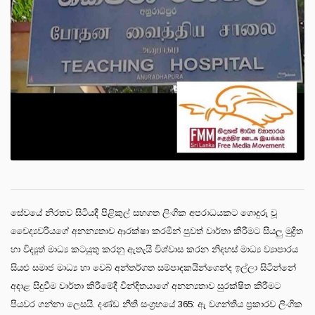
සේවයේ නිරතව සිටියදී පිළිකුල් සහගත ලිංගික අපරාධයකට ගොදුරු වූ
වෛද්‍යවරියගේ අනන්‍යතාව ආරක්ෂා කරමින් පුවත් වාර්තා කිරීමට සියලු මුද්‍රිත
හා විද්‍යුත් මාධ්‍ය කටයුතු කරනු ඇතැයි විශ්වාස කරන නිදහස් මාධ්‍ය ව්‍යාපාරය
සියළු සමාජ මාධ්‍ය හා වෙබ් අන්තර්ගත සම්පාදකයින්ගෙන්ද ඉල්ලා සිටින්නේ
අදාළ සිදුවීම වාර්තා කිරීමේදී වින්දිතයාගේ අනන්‍යතාව සුරක්ෂිත කිරීමට
පියවර ගන්නා ලෙසයි. දණ්ඩ නීති සංග්‍රහයේ 365: ඇ වගන්තිය ප්‍රකාරව ලිංගික