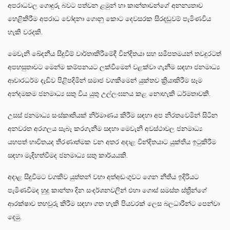
අපරාධවල ගොදුරු බවට පත්වන ළමුන් හා කාන්තාවන්ගේ අනන්‍යතාව
හෙළිකිරීම අපරාධ චෝදනා ගොනු කොට දෙවසරක සිරදඬුවම් පැමිණවිය
හැකි වරදකි.
මෙවැනි ඛේදනීය සිදුවීම් වාර්තාකිරීමේදී වින්දිතයා සහ සමීපතමයන් තවදුරටත්
අපහසුතාවට මෙන්ම කම්පනයට ලක්වීමෙන් වළක්වා ගැනීම සඳහා ජනමාධ්‍ය
ආචාරධර්ම දැඩිව පිළිපදිමින් සමාජ වගකීමෙන් යුක්තව ක්‍රියාකිරීම සෑම
අන්දමකම ජනමාධ්‍ය සතු විය යුතු උල්ලංඝනය කළ නොහැකි ධර්මතාවකි.
උසස් ජනමාධ්‍ය සංස්කෘතියක් නිර්මාණය කිරීම සඳහා අප නිරතවෙමින් සිටින
අනවරත අරගලය සැබෑ කරගැනීම සඳහා මෙවැනි අවස්ථාවල ජනමාධ්‍ය
යහපත් භාවිතයද තීරණාත්මක වන අතර අදාළ වින්දිතයාට යුක්තිය ඉටුකිරීම
සඳහා මැදිහත්වීමද ජනමාධ්‍ය සතු කාර්යයකි.
අදාළ සිදුවීමට වගකිව යුත්තන් වහා අත්අඩංගුවට ගෙන නීතිය ඉදිරියට
පැමිණවීමද හුදු කාන්තා දින සංදර්ශනවලින් එහා ගොස් සමස්ත ස්ත්‍රීන්ගේ
ආරක්ෂාව තහවුරු කිරීම සඳහා ගත හැකි පියවරක් ලෙස බලධාරීන්ට පෙන්වා
දෙමු.