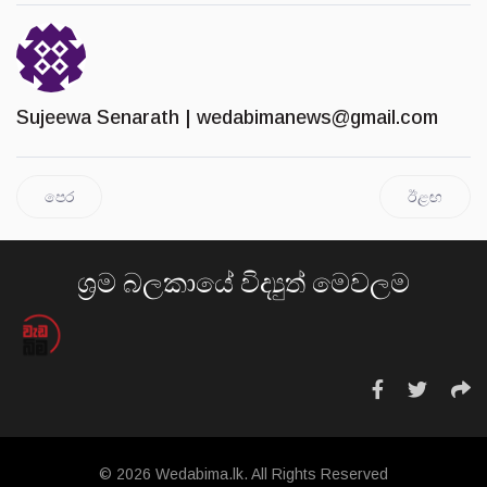
Sujeewa Senarath |
wedabimanews@gmail.com
පෙර
ඊළඟ
ශ්‍රම බලකායේ විද්‍යුත් මෙවලම
© 2026 Wedabima.lk. All Rights Reserved