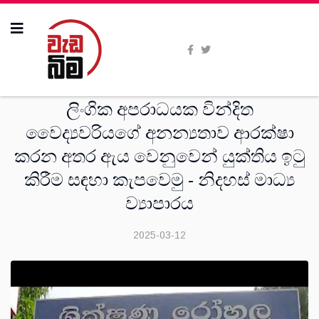
දෙස්
ලිංගික අපරාධයක වින්දිත
වෛද්‍යවරියගේ අනන්‍යතාව ආරක්ෂා
කරන අතර ඇය වෙනුවෙන් යුක්තිය ඉටු
කිරීම සඳහා කැපවෙමු - නිදහස් මාධ්‍ය
ව්‍යාපාරය
2025-03-12