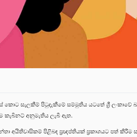
ොට සැලකීම් පිටුදැකීමේ සම්මුතිය යටතේ ශ්‍රී ලංකාවේ බැ
වීම කැබිනට් අනුමැතිය ලැබී ඇත.
ා අයිතිවාසිකම් පිළිබඳ ප්‍රඥප්තියක් ප්‍රකාශයට පත් කිරීම