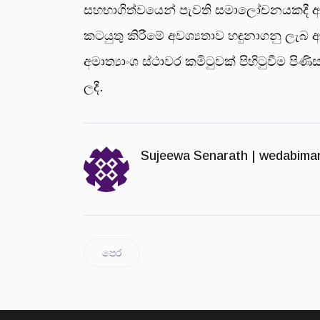
සහභාගිත්වයෙන් පැවති සමාලෝචනයකදී අනි
කටයුතු කිරීමේ අවශ්‍යතාව හඳුනාගනු ලැබ ඇ
අමාත්‍යාංශ ස්ථාවර කමිටුවක් පිහිටුවීම ප
ලදී.
Sujeewa Senarath |
wedabima
පෙර