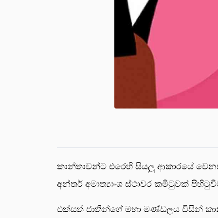
කාන්තාවන්ට එරෙහි සියලු ආකාරයේ වෙනස් ක
අන්තර් අමාත්‍යාංශ ස්ථාවර කමිටුවක් පිහිටු
එක්සත් ජාතීන්ගේ මහා මණ්ඩලය විසින් කාන්ත