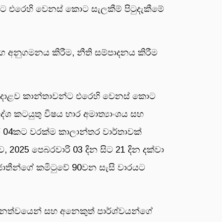
්ට එරෙහි වෙනස් කොට සැලකීම් පිටුදැකීමේ
ාර්ග අනුගමනය කිරීම, නීති සම්පාදනය කිරීම
ට අදාළව කාන්තාවන්ට එරෙහි වෙනස් කොට
ිදේශ කටයුතු විෂය භාර අමාත්‍යාංශය සහ
සර 04කට වරක්ම කාලාන්තර වාර්තාවක්
ව, 2025 පෙබරවාරි 03 දින සිට 21 දින දක්වා
 ජාතීන්ගේ කමිටුවේ 90වන සැසි වාරයට
‍රධානත්වයෙන් සහ අනෙකුත් පාර්ශ්වයන්ගේ