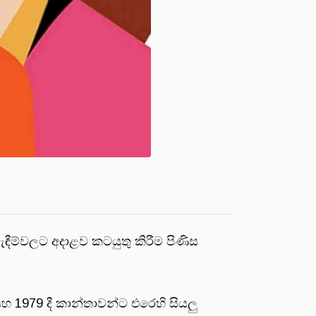
ඳීම්වලට අදාළව කටයුතු කිරීම පිණිස
 සහ 1979 දී කාන්තාවන්ට එරෙහි සියලු