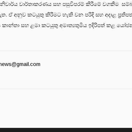
වාර්ය වාර්තාකරණය සහ පසුවිපරම් කිරීමේ වගකීම සම්බන
ත. ඒ අනුව කටයුතු කිරීමට හැකි වන පරිදි සහ අදාළ ප්‍රත
ිණිස කාන්තා සහ ළමා කටයුතු අමාත්‍යතුමිය ඉදිරිපත් කළ 
news@gmail.com