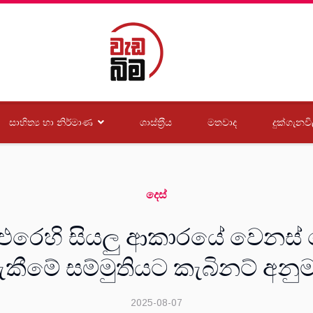
සාහිත්‍ය හා නිර්මාණ
ශාස්ත‍්‍රීය
මතවාද
දුක්ගැනවි
දෙස්
එරෙහි සියලු ආකාරයේ වෙනස්
දැකීමේ සම්මුතියට කැබිනට් අනු
2025-08-07