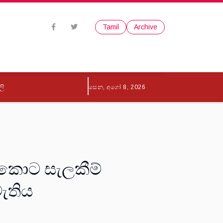
Tamil
Archive
ලි
සෙන, අගෝ 8, 2026
 කොට සැලකීම්
මැතිය