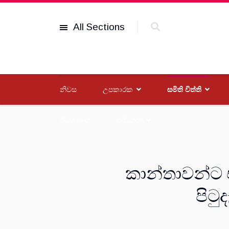
All Sections
නිවස
උපකාරක
සමිති විත්ති
විශේෂාංග
සංවිධාන
කාන්තාවන්ට 
පිටු