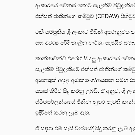
ආකාරයේ වෙනස් කොට සැලකීම් පිටුදැකීමේ 
එක්සත් ජාතීන්ගේ කමිටුව (CEDAW) පිහිටු
එකී සම්මුතිය ශ්‍රී ලංකාව විසින් අපරානුමත
සහ අවශ්‍ය පරිදි කාලීන වාර්තා සැපයීම ස
කාන්තාවන්ට එරෙහි සියලු ආකාරයේ වෙනස්
සැලකීම් පිටුදැකීමේ එක්සත් ජාතීන්ගේ කමිට
අනෙකුත් අදාළ අමාත්‍යාංශ/ආයතන සමඟ එක්
සකස් කිරීම සිදු කරනු ලබයි. ඒ අනුව, ශ්‍ර
ස්විට්සර්ලන්තයේ ජිනීවා නුවර පැවති කා
ඉදිරිපත් කරනු ලැබ ඇත.
ඒ සඳහා එම සැසි වාරයේදී සිදු කරනු ලැබ ඇ