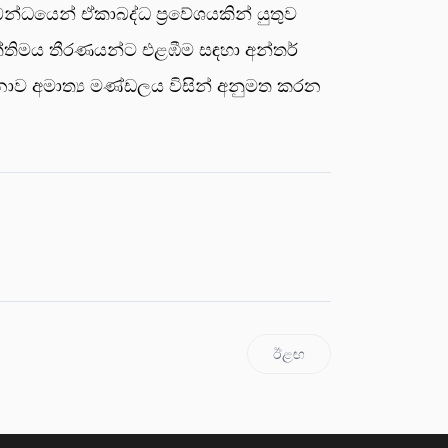
්ධයෙන් ඒකාබද්ධ ප්‍රවේශයකින් යුතුව
ිපත්තිමය තීරණයන්ට එළඹීම සඳහා අන්තර්
යෝජනාව අමාත්‍ය මණ්ඩලය විසින් අනුමත කරන
ඊළඟ