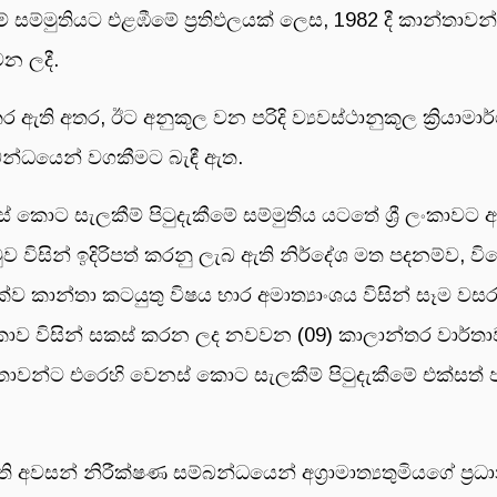
සම්මුතියට එළඹීමේ ප්‍රතිඵලයක් ලෙස, 1982 දී කාන්තාවන
වන ලදී.
 කර ඇති අතර, ඊට අනුකූල වන පරිදි ව්‍යවස්ථානුකූල ක්‍රියාම
ම්බන්ධයෙන් වගකීමට බැඳී ඇත.
 කොට සැලකීම් පිටුදැකීමේ සම්මුතිය යටතේ ශ්‍රී ලංකාව
ුව විසින් ඉදිරිපත් කරනු ලැබ ඇති නිර්දේශ මත පදනම්ව, ව
ව කාන්තා කටයුතු විෂය භාර අමාත්‍යාංශය විසින් සෑම ව
ී ලංකාව විසින් සකස් කරන ලද නවවන (09) කාලාන්තර වාර්තා
න්තාවන්ට එරෙහි වෙනස් කොට සැලකීම් පිටුදැකීමේ එක්සත්
ති අවසන් නිරීක්ෂණ සම්බන්ධයෙන් අග්‍රාමාත්‍යතුමියගේ ප්