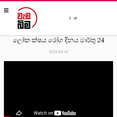
දෙස්
ලෝක ක්ෂය රෝග දිනය මාර්තු 24
2023-03-23