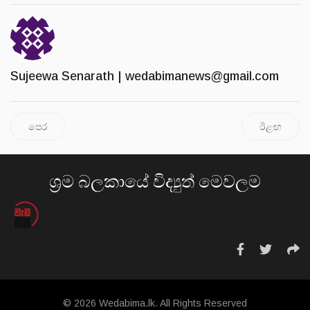
Sujeewa Senarath |
wedabimanews@gmail.com
පෙර
ඊළඟ
ශ්‍රම බලකායේ විද්‍යුත් මෙවලම
© 2026 Wedabima.lk. All Rights Reserved