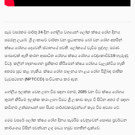
සෑම වසරකම මාර්තු 24 දින ගෝලීය වශයෙන් ලෝක ක්ෂය රෝග දිනය
සමරනු ලැබේ. ශ්‍රී ලංකාවේ වාර්තා වන ප්‍රධානතම බෝ වන රෝග අතරින්
ක්ෂය රෝගය දෙවෙනි ස්ථානයේ පවතී. ලෝකයේ වැඩිම පුද්ගල මරණ
සංඛ්‍යාවක් ඇති කරන ආසාධිත රෝගය ක්ෂය රෝගය වේ(කොවිඩ්19 හැරුණු
විට). කලින් හදුනාගෙන ප්‍රතිකාර කිරීමෙන් ක්ෂය රෝගය වැලැක්විය හැකි
අතරම සුව කළ හැකිය. ක්ෂය රෝග පාලනය හා ළය රෝග පිළිබඳ ජාතික
වැඩසටහන (NPTCCD) සංවිධානය කර ඇත.
ගෝලීය ඉලක්ක වෙත ලඟා වීම සඳහා එනම්, 2035 වන විට ක්ෂය රෝගය
තුරන් කිරිමේ ඉලක්ක කරා ලඟා වීමට ශ්‍රී ලංකාව කැප වී සිටින අතර ඒ සඳහා
කඩිනම් උත්සහායන් සහ සියළු පාර්ශවකරුවන්ගේ කැප වීම අවශ්‍ය වේ.
මෙම වසරේ ලෝක ක්ෂය රෝග දිනය සැමරීම වෙනුවෙන් සෞඛ්‍ය ප්‍රවර්ධන
කාර්යංශය විසින් පවත්වන ලද මාධ්‍ය හමුව පහතින් දැක්වේ.