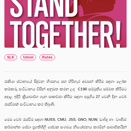
SLK
Union
Rules
රැකියා ස්ථානයේ සිදුවන හිංසනය සහ හිරිහැර අවසන් කිරීම සඳහා ලෝක
කම්කරු සංවිධානය විසින් අනුමත කරන ලද C190 සම්මුතිය සම්මත කිරීමට
අදාළ ඉදිරි ක්‍රියාමාර්ග ගැන සාකච්ඡා කිරීම සඳහා පසුගිය 27 වෙනි දින වෙබ්
රැස්වීමක් සංවිධානය කර තිබුණි.
මෙම වෙබ් රැස්වීම සඳහා NUSS, CMU, JSS, GNO, NUW, ඩාබිදු හා වාණිජ
කර්මාන්ත සේවා ප්‍රගතිශීලී සේවක සංගමය නියෝජනය කරමින් සාමාජිකයින්