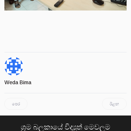
Weda Bima
පෙර
ඊළඟ
ශ්‍රම බලකායේ විද්‍යුත් මෙවලම