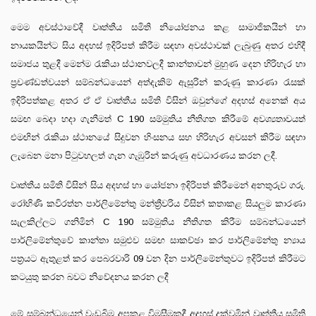
මෙම අවස්ථාවේදී වෘත්තීය සමිති නියෝජනය කළ සාමාජිකයින් හා
නායකයින්ට සිය අදහස් ඉදිරිපත් කිරීම සඳහා අවස්ථාවක් ලැබුණු අතර එහිදී
සමාජය තුළදී මෙන්ම රැකියා ස්ථානවලදී කාන්තාවන් මුහුණ දෙන හිරිහැර හා
ප්‍රචණ්ඩත්වයන් සම්බන්ධයෙන් අත්දැකිම් ඇසුරින් කරුණු කාරණා රැසක්
ඉදිරිපත්කළ අතර ඒ ඒ වෘත්තීය සමිති විසින් ඔවුන්ගේ අදහස් අනෙක් අය
සමඟ බෙදා හදා ගැනීමත් C 190 සම්මුතිය නීතිගත කිරීමේ අවශ්‍යතාවයත්
එමඟින් රැකියා ස්ථානයේ සිදුවන හිංසනය සහ හිරිහැර අවසන් කිරීම සඳහා
ලැබෙන මනා පිටුවහලත් ගැන ගැඹුරින් කරුණු අවධාරණය කරන ලදී.
වෘත්තීය සමිති විසින් සිය අදහස් හා යෝජනා ඉදිරිපත් කිරීමෙන් අනතුරුව ගරු.
රෝහිණි කවිරත්න පාර්ලිමේන්තු මන්ත්‍රීවරිය විසින් කතාකළ සියලුම කාරණා
සැලකිල්ලට ගනිමින් C 190 සම්මුතිය නීතිගත කිරීම සම්බන්ධයෙන්
පාර්ලිමේන්තුවේ කාන්තා සමුළුව සමඟ සාකච්ඡා කර පාර්ලිමේන්තු න්‍යාය
පත්‍රයට ඇතුළත් කර පෙබරවාරි 09 වන දින පාර්ලිමේන්තුවට ඉදිරිපත් කිරීමට
කටයුතු කරන බවට නිවේදනය කරන ලදී
මේ සම්බන්ධයෙන් වැඩබිම අපකළ විමසීමකදී අදහස් දක්වමින් වෘත්තීය සමිති