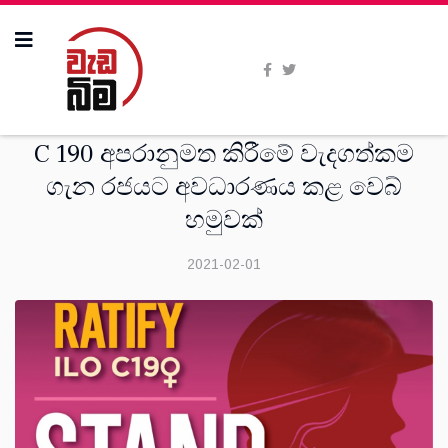
දෙස්
C 190 අපරානුමත කිරීමේ වැදගත්කම
ගැන රජයට අවධාරණය කළ වෙබ්
හමුවක්
2021-02-01