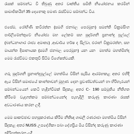
රැසක් සම්බන්ධ වී තිබුණු අතර වෘත්තීය සමිති නියෝජනය කරමින්
සාමාජිකයින් 35 දෙනෙකු පමණ රැස්වීමට සම්බන්ධ විය.
එසේම, රෝහිණි කවිරත්න (සමගි ජනබල පෙරමුන) සමන්ති වික්‍රමසිංහ
පාර්ලිමේන්තුවේ නියෝජ්‍ය මහ ලේකම් සහ සුදර්ශනි ප්‍රනාන්දු පුල්ලේ
(බන්ධනාගාර රාජ්‍ය අමාත්‍ය) ,ආචාර්ය හර්ෂ ද සිල්වා, එරාන් වික්‍රමරත්න, සහ
මායන්ත දිසානායක (සමගි ජනබල පෙරමුන) යන යන මහත්ම මහත්මීන්ද
මෙම රැස්වීමට එකතුවී සිටීම විශේෂත්වයකි.
ගරු සුදර්ශනී ප්‍රනාන්දුපුල්ලේ මහත්මිය විසින් සැසිය ආරම්භකළ අතර එහිදී
ඇය විසින් සමාජයේ කාන්තාවන් මුහුණ දෙන ප්‍රචණ්ඩත්වයන් හා හිරිහැරයන්
සම්බන්ධයෙන් කෙටි හැඳින්වීමක් සිදුකළ අතර C- 190 සම්මුතිය නීතිගත
කිරීමේ වැදගත්කම සම්බන්ධයෙන්ද පැහැදිලි කරුණු කාරණා රැසක්
අවධාරණය කරන ලදී.
මෙම සාකච්ඡාව පහසුකරණය කිරීම නීතීඥ ශාමලී රණරාජා මහත්මිය විසින්
සිදුකළ අතර NUSS උපදේශිකා පබා දේශප්‍රිය මිය විසින්ද කරුණු කාරණා
ඉදිරිපත්කරන ලදී.