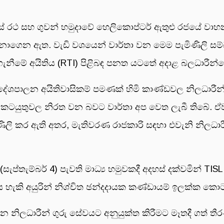
් රථ සහ ගුවන් හමුදාවේ හෙලිකොප්ටර් ඇතුළු රජයේ වාහන
ුනාගෙන ඇත. වැඩි වශයෙන් වාර්තා වන මෙම පැමිණිලි සම
ැනීමේ අයිතිය (RTI) පිළිබඳ පනත යටතේ අදාළ බලධාරීන්
 සීමිත දේශපාලන අයිතිවාසිකම් පමණක් හිමි කාණ්ඩවල නිල
රචාරක කටයුතුවල නිරත වන බවට වාර්තා අප වෙත ලැබී තිබේ
ිණිලි කර ඇති අතර, මැතිවරණ රාජකාරි සඳහා එවැනි නිලධ
සැප්තැම්බර් 4) පැවති මාධ්‍ය හමුවකදී අදහස් දක්වමින් T
ය හැකි අයුරින් නිශ්චිත ඡන්දදායක කණ්ඩායම් ඉලක්ක කො
නිලධාරීන් ගුරු සේවයට අනුයුක්ත කිරීමට මෑතදී ගත් තීර