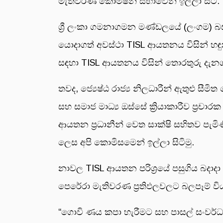
මැතිවරණ කොමිෂන් සභාවෙන් ඉල්ලා සිටී.
ශ්‍රී ලංකා ගමනාගමන මණ්ඩලයේ (ලංගම) බස
යොදාගත් අවස්ථා TISL ආයතනය විසින් හඳ
සඳහා TISL ආයතනය විසින් තොරතුරු දැනග
තවද, ජ්‍යෙෂ්ඨ රාජ්‍ය නිලධාරීන් ඇතුළු
සහ සමාජ මාධ්‍ය ඔස්සේ ක්‍රියාකාරීව ප්‍
ආයතන ප්‍රධානීන් වෙත සාක්ෂි සහිතව පැම
ලෙස අපි කොමිසමෙන් ඉල්ලා සිටිමු.
නාවල TISL ආයතන පරිශ්‍රයේ පසුගිය බදාදා (
පෙරේරා මැතිවරණ ප්‍රතිඵලවලට බලපෑම් වි
“ගොවි ණය කපා හැරීමට සහ පාසල් සංවර්ධන 