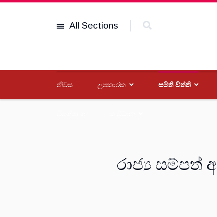
All Sections
නිවස
උපකාරක
සමිති විත්ති
විශේෂාංග
සංවිධාන
රාජ්‍ය සම්පත