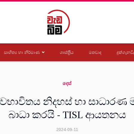
සාහිත්‍ය හා නිර්මාණ
ශාස්ත‍්‍රීය
මතවාද
දුක්ගැනවි
දෙස්
් අවභාවිතය නිදහස් හා සාධා
බාධා කරයි - TISL ආයතනය
2024-09-11