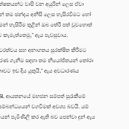
ක්ෂකයන්ට වාසි වන අයුරින් ලෙස ඒවා
සියන් තම ඡන්දය අනිසි ලෙස හැසිරවීමට හෝ
මන් හැසිරීම තුළින් ඔබ තේරී පත් වුවහොත්
කැමැත්තෙමු,” ඇය පැවසුවාය.
්ථාවරත්වය සහ අනාගතය සුරක්ෂිත කිරීමට
් තීරණ ගැනීම සඳහා තම නියෝජිතයන් තෝරා
ාවට ඉඩ දිය යුතුයි,” ඇය අවධාරණය
TISL ආයතනයේ මහජන සම්පත් සුරැකීමේ
ම්බන්ධයෙන් වගවීමක් අවශ්‍ය බවයි. යම්
යෙන් පැමිණිලි කර ඇති බව පෙන්වා දුන් ඇය