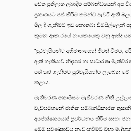
වෙත ප්‍රතිලාභ ලබාදීම සම්බන්ධයෙන් අප 
ප්‍රකාශයට පත් කිරීම තමන්ට පැවරී ඇති බ
මිල දී ගැනීමට ඉඩ නොතබා විමසිල්ලෙන් පසු
කුමන ආකාරයේ නායකයෙකු වනු ඇත්ද යන්න
“පුරවැසියන්ට අභිමානයෙන් ජීවත් වීමට, අය
ඇති හැකියාව නිදහස් හා සාධාරණ මැතිවරණ
පත් කර ගැනීමට පුරවැසියන්ට ලැබෙන මේ 
කළාය.
මැතිවරණ කොමිසම මැතිවරණ නීති උල්ලංඝ
වැඩසටහනේ ජාතික සම්බන්ධීකාරක තුෂානි කන
අපේක්ෂකයෙක් ප්‍රවර්ධනය කිරීම සඳහා ජනා
මෙම ප්‍රවණතාවය නැවැත්වීමට වහා මැදිහ