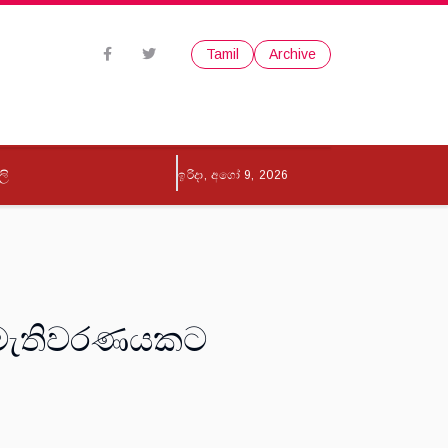
Tamil
Archive
ලි
ඉරිදා, අගෝ 9, 2026
රණ මැතිවරණයකට