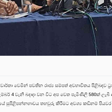
තා වෙමින් පවතින රාජ්‍ය සම්පත් අවභාවිතය පිළිබඳව ට්‍රාන
ැම්බර් 4 වැනි බදාදා වන විට අප වෙත පැමිණිලි 580ක් ල
ලියේ සුපිළිපන්නභාවය තහවුරු කිරීමට අවශ්‍ය කඩිනම් පියව