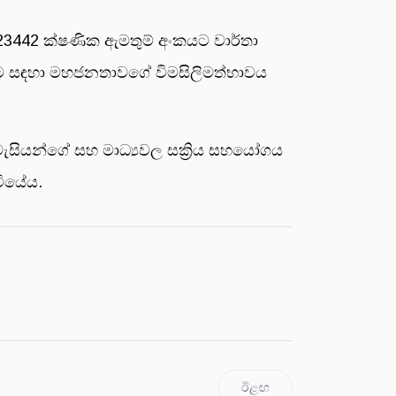
3223442 ක්ෂණික ඇමතුම් අංකයට වාර්තා
 කිරීම සඳහා මහජනතාවගේ විමසිලිමත්භාවය
ැසියන්ගේ සහ මාධ්‍යවල සක්‍රිය සහයෝගය
ටියේය.
ඊළඟ