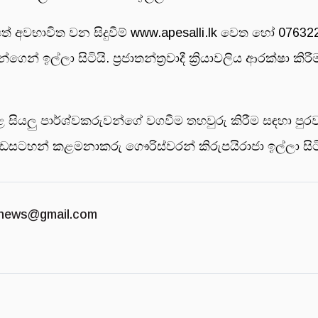
්පත් අවභාවිත වන සිදුවීම් www.apesalli.lk වෙත හෝ 076
් ඉල්ලා සිටියි. ප්‍රජාතන්ත්‍රවාදී ක්‍රියාවලිය ආරක්ෂා
ියලු පාර්ශ්වකරුවන්ගේ වගවීම තහවුරු කිරීම සඳහා පුරව
ැඩසටහන් කළමනාකරු ගෞරිස්වරන් කිරුපයිරාජා ඉල්ලා සි
news@gmail.com