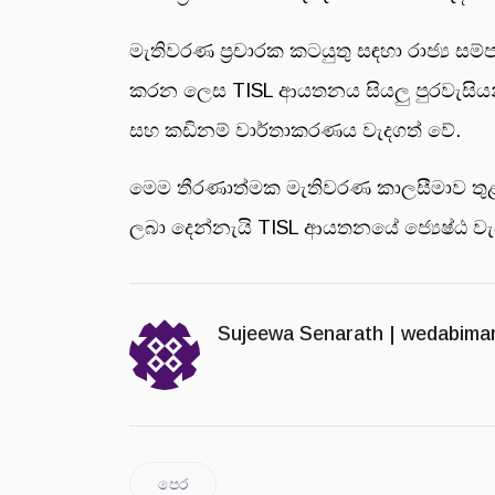
මැතිවරණ ප්‍රචාරක කටයුතු සඳහා රාජ්‍ය සම
කරන ලෙස TISL ආයතනය සියලු පුරවැසියන්ගෙන
සහ කඩිනම් වාර්තාකරණය වැදගත් වේ.
මෙම තීරණාත්මක මැතිවරණ කාලසීමාව තුළ ස
ලබා දෙන්නැයි TISL ආයතනයේ ජ්‍යෙෂ්ඨ ව
Sujeewa Senarath |
wedabima
පෙර