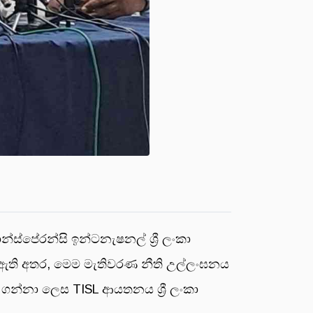
්ස්පේරන්සි ඉන්ටනැෂනල් ශ්‍රී ලංකා
ැබී ඇති අතර, මෙම මැතිවරණ නීති උල්ලංඝනය
ර ගන්නා ලෙස TISL ආයතනය ශ්‍රී ලංකා