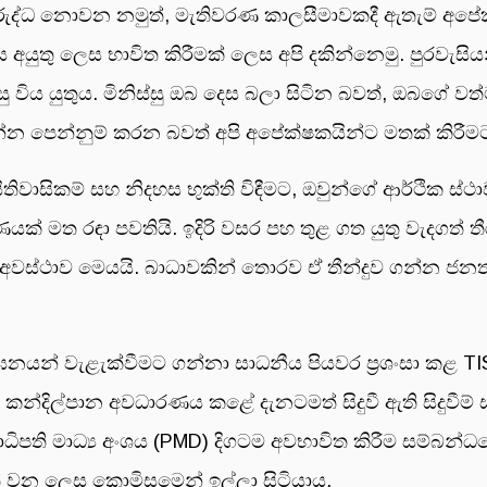
විරුද්ධ නොවන නමුත්, මැතිවරණ කාලසීමාවකදී ඇතැම් අපේ
ලය අයුතු ලෙස භාවිත කිරීමක් ලෙස අපි දකින්නෙමු. පුරවැ
 විය යුතුය. මිනිස්සු ඔබ දෙස බලා සිටින බවත්, ඔබගේ වත්
 පෙන්නුම් කරන බවත් අපි අපේක්ෂකයින්ට මතක් කිරීමට 
ිතිවාසිකම් සහ නිදහස භුක්ති විඳීමට, ඔවුන්ගේ ආර්ථික ස
යක් මත රඳා පවතියි. ඉදිරි වසර පහ තුළ ගත යුතු වැදගත
අවස්ථාව මෙයයි. බාධාවකින් තොරව ඒ තීන්දුව ගන්න ජනත
නයන් වැළැක්වීමට ගන්නා සාධනීය පියවර ප්‍රශංසා කළ 
්දිල්පාන අවධාරණය කළේ දැනටමත් සිදුවී ඇති සිදුවීම් ස
ධිපති මාධ්‍ය අංශය (PMD) දිගටම අවභාවිත කිරීම සම්බන්ධ
ත් වන ලෙස කොමිසමෙන් ඉල්ලා සිටියාය.