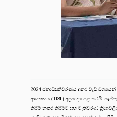
2024 ජනාධිපතිවරණය අතර වැඩි වශයෙන් වාර්
ආයතනය (TISL) අප්‍රසාදය පළ කරයි. සැප්ත
කිරීම් නතර කිරීමට සහ මැතිවරණ ක්‍රියාව