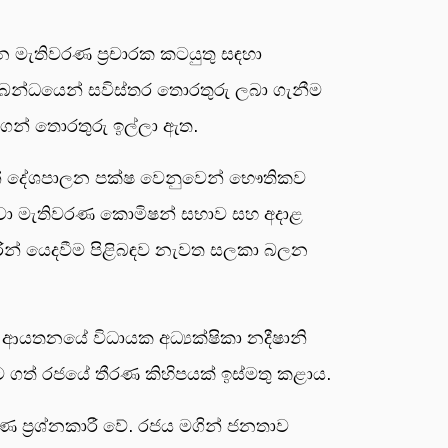
 මැතිවරණ ප්‍රචාරක කටයුතු සඳහා
්බන්ධයෙන් සවිස්තර තොරතුරු ලබා ගැනීම
ගෙන් තොරතුරු ඉල්ලා ඇත.
ධාරීන් දේශපාලන පක්ෂ වෙනුවෙන් භෞතිකව
. ඒවා මැතිවරණ කොමිෂන් සභාව සහ අදාළ
ාරීන් යෙදවීම පිළිබඳව නැවත සලකා බලන
ISL ආයතනයේ විධායක අධ්‍යක්ෂිකා නදීෂානි
ට ගත් රජයේ තීරණ කිහිපයක් ඉස්මතු කළාය.
ණ ප්‍රශ්නකාරී වේ. රජය මගින් ජනතාව