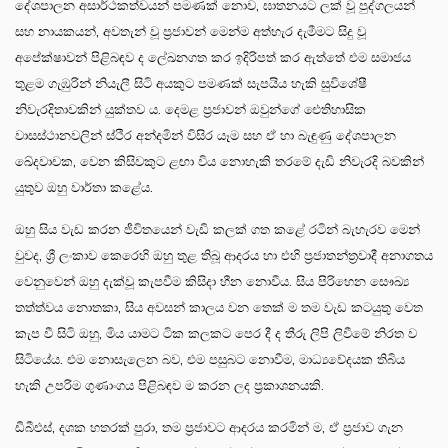
දේශපාලන අසාර්ථකත්වයන් පමණක් නොව, ඝාතනයට ලක් වූ පුද්ගලයන්
සහ නායකයන්, අවතැන් වූ ප්‍රජාවන් මෙන්ම අත්හැර දැමීමට සිදු වූ
අපේක්ෂාවන් පිළිබඳව ද ලේඛනගත කර ඉදිරිපත් කර ඇත්තේ එම සමාජය
තුළම ගැඹුරින් නියැලී සිටි අයකුට පමණක් සැපයිය හැකි සුවිශේෂී
නිවැරදිතාවකින් යුක්තව ය. දෙමළ ප්‍රජාවන් ඔවුන්ගේ ඓතිහාසික
වාසස්ථානවලින් ස්ථිර අන්දමින් විසිර යෑම සහ ඒ හා බැඳුණු දේශපාලන
ඛේදවාචක, වෙන කිසිවකුට ළඟා විය නොහැකි තරමේ දැඩි නිවැරදි බවකින්
යුතුව ඔහු වාර්තා කළේය.
ඔහු සිය වැඩ කරන ජීවිතයෙන් වැඩි කලක් ගත කළේ රටින් බැහැරව මෙන්
වුවද, ශ්‍රී ලංකාව කෙරෙහි ඔහු තුළ තිබූ ආදරය හා එහි ප්‍රජාතන්ත්‍රවාදී අනාගතය
වෙනුවෙන් ඔහු දැක්වූ කැපවීම කිසිදා හීන නොවීය. සිය පිරිහෙන සෞඛ්‍ය
තත්ත්වය නොතකා, සිය අවසන් කාලය වන තෙක් ම තම වැඩ කටයුතු වෙත
කැප වී සිටි ඔහු, මිය යාමට ටික කලකට පෙර දී ද තීරු ලිපි ලිවීමේ නිරත ව
සිටියේය. එම නොසැලෙන බව, එම පසුබට නොවීම, මාධ්‍යවේදයක තිබිය
හැකි උපරිම ගුණාංගය පිළිබඳව ම කරන ලද ප්‍රකාශනයකි.
ඩීබීඑස්, දශක හතරක් පුරා, තම ප්‍රජාවට ආදරය කරමින් ම, ඒ ප්‍රජාව ගැන