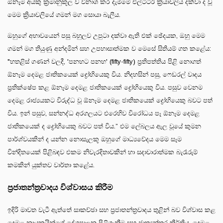
ඕනෑම අයකු ක්‍රමානුකූල ව විනාශ කර දැමීමේ එල්ටීටීඊ ක්‍රියාවලිය දක්වා ද වූ
මෙම ක්‍රියාවලියේ ගමන් මග සොයා බැලීය.
ඔහුගේ අභාවයෙන් පසු බහුලව උපුටා දක්වා ඇති එක් ඡේදයක, ඔහු මෙම
ගමන් මග තියුණු අන්දමින් සහ උපහාසාත්මක ව මෙසේ සිතියම් ගත කළේය:
"හතළිස් ගණන් වලදී, 'පනහට පනහ' (fifty-fifty) ප්‍රතිපත්තිය පිළි නොගත්
ඕනෑම දෙමළ ජාතිකයෙක් ද්‍රෝහියෙකු විය. නිදහසින් පසු, ෆෙඩරල් වාදය
ප්‍රතික්ෂේප කළ ඕනෑම දෙමළ ජාතිකයෙක් ද්‍රෝහියෙකු විය. පසුව වෙනම
දෙමළ රාජ්‍යයකට විරුද්ධ වූ ඕනෑම දෙමළ ජාතිකයෙක් ද්‍රෝහියෙකු බවට පත්
විය. ඉන් පසුව, සන්නද්ධ අරගලයට එරෙහිව විරෝධය පෑ ඕනෑම දෙමළ
ජාතිකයෙක් ද ද්‍රෝහියෙකු බවට පත් විය.” එම ලේබලය ඇල වූයේ කුමන
පාර්ශ්වයකින් ද යන්න නොසැලකූ ඔහුගේ මාධ්‍යවේදය මෙම සෑම
වින්දිතයෙක් පිළිබඳව එකම නිවැරදිතාවකින් හා සදාචාරාත්මක බැරෑරුම්
කමකින් යුක්තව වාර්තා කළේය.
ප්‍රජාතන්ත්‍රවාදය විශ්වාසය කිරීම
ඉදිරි මාවත වැටී ඇත්තේ සාකච්ඡා සහ ප්‍රජාතන්ත්‍රවාදය තුළින් බව විශ්වාස කළ
දෙමළ නායකයින්ගේ දේශපාලන පිළිගැනීම සහ ජාත්‍යන්තර කීර්තිය, දෙමළ