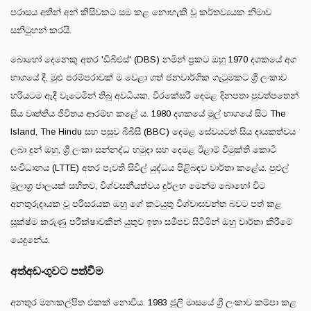
පරාසය අතින් අන් කිසිවකට සම කළ නොහැකි වූ කර්තව්‍යයක නිමාව
සනිටුහන් කරයි.
බොහෝ දෙනෙකු අතර 'ඩීබීඑස්' (DBS) නමින් ප්‍රකට ඔහු 1970 දශකයේ අග
භාගයේ දී, මුළු පරම්පරාවක් ම වෙළා ගත් ජනවාර්ගික ගැටුමකට ශ්‍රී ලංකාව
හරියටම ඇදී වැටෙමින් තිබූ අවධියක, වීරකේසරී දෙමළ දිනපතා පුවත්පතෙන්
සිය වෘත්තීය ජීවිතය ආරම්භ කළේ ය. 1980 දශකයේ මුල් භාගයේ සිට The
Island, The Hindu සහ පසුව බීබීසී (BBC) දෙමළ සේවයටත් සිය දායකත්වය
ලබා දුන් ඔහු, ශ්‍රී ලංකා සන්නද්ධ හමුදා සහ දෙමළ ඊළාම් විමුක්ති කොටි
සංවිධානය (LTTE) අතර පැවති සිවිල් යුද්ධය පිළිබඳව වාර්තා කළේය. පුළුල්
මූලාශ්‍ර ජාලයක් සහිතව, විශ්වසනීයත්වය දුර්ලභ මෙන්ම බොහෝ විට
අනතුරුදායක වූ පරිසරයක ඔහු ගේ කටයුතු විශ්වාසවන්ත බවට පත් කළ
සූක්ෂ්ම කරුණු පරීක්ෂාවකින් යුතුව ඉතා සමීපව සිටිමින් ඔහු වාර්තා කිරීමේ
යෙදුනේය.
අත්අඩංගුවට පත්වීම
අනතුර මනඃකල්පිත එකක් නොවීය. 1983 ජූලි මාසයේ ශ්‍රී ලංකාව කම්පා කළ