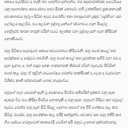
සත්‍යය පැවසීමට ද හැකි බව පෙන්වා දුන්නේය. එම සදාචාරාත්මක ධෛර්යය
යනු අන්‍යෝන්‍ය සහයෝගය පාවා දීමක් නොවේ; එහි උත්තරීතර ප්‍රකාශනයකි.
අවංකභාවය ඉල්ලා සිටින අයට එරෙහිව ඉතා පහසුවෙන් යුතුව 'ද්‍රෝහියා' යන
ලේබලය ඇලවීම, එය අලවන පුද්ගලයන්ගේ ස්වභාවය ගැන සියල්ල
හෙළිදරව් කරන නමුත් එයින් එයට ඉලක්ක වන පුද්ගලයන් ගැන කිසිවක්
නොකියවේ.
ඔහු ජීවිතය සැමරුවේ සත්‍යය අවධාරණය කිරීමෙනි. ඔහු එසේ කළේ තම
ආරක්ෂාව ද පරදුවට තබමිනි. ඔහු එසේ කළේ තම පුවත්පත අහිමි වන බව ද
දැන දැනම ය. ඉන් පසුව දශක ගණනාවක් තිස්සේ රටින් බැහැරව සිටිමින්
එසේ කළ ඔහු, ඒ තුළින් මාධ්‍යවේදය මෙන්ම සාක්ෂියක් ද ලෙස ද වැජඹෙන
විශිෂ්ට කෘති සම්භාරයක් ගොඩ නැගුවේය.
ඔහුගේ හැර යාමෙන් ඇති වූ අවකාශය පිරවීම අතිශයින් දුෂ්කර වනු ඇත.
ඇතැම් විට එය කිසිදා පිරවිය නොහැකි ද වනු ඇත. ඔහුගේ බිරිඳට සහ පවුලේ
සැමට මෙන්ම ඔහු දැන සිටි සියලු දෙනාට අපගේ හද පිරි ශෝකය පළ කර
සිටිමු. එසේම, ඔහු අපේක්ෂා කළ පරිදි සන්සුන්ව, අවංකව සහ ඔහු ඉතිරි කර
ගිය සේවය වෙනුවෙන් කෘතවේදී වෙමින් අපි ඔහුට උපහාර දක්වන්නෙමු.