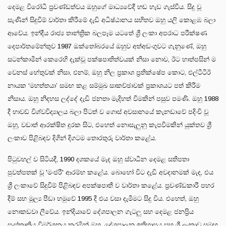
දෙමළ විරෝධී ප්‍රචණ්ඩත්වය ඔහුගේ මාධ්‍යවේදී හඬ හැඩ ගැස්වීය. සිදු වූ
සැණින් සිදුවීම් වාර්තා කිරීමේ දැඩි අධිෂ්ඨානය සහිතව ඔහු යලි කොළඹ බලා
ආවේය. ඉන්දීය රාජ්‍ය තාන්ත්‍රික බලපෑම යටතේ ශ්‍රී ලංකා අපරාධ පරීක්ෂණ
දෙපාර්තමේන්තුව 1987 ඔක්තෝබරයේ ඔහුව අත්අඩංගුවට ගැනුණේ, ඔහු
සටන්කාමීන් කෙරෙහි දැක්වූ පක්ෂපාතිත්වයක් නිසා නොව, ඊට හාත්පසින් ම
වෙනස් හේතුවක් නිසා, එනම්, ඔහු නිල ප්‍රකාශ ප්‍රතික්ෂේප කොට, එල්ටීටීඊ
නායක ‘මහත්තයා’ සමඟ කළ සම්මුඛ සාකච්ඡාවක් ප්‍රකාශයට පත් කිරීම
නිසාය. ඔහු නිදහස ලද්දේ දැඩි ජනතා මැදිහත් වීමකින් පසුව පමණි. ඔහු 1988
දී හාවඩ් විශ්වවිද්‍යාලය බලා පිටත් ව ගොස් අවසානයේ කැනඩාවේ පදිංචි වූ
ඔහු, වඩාත් ආරක්ෂිත දුරක සිට, එහෙත් නොසැලුනු කැපවීමකින් යුක්තව ශ්‍රී
ලංකාව පිළිබඳව දිගින් දිගටම තොරතුරු වාර්තා කළේය.
පිටුවහල් ව සිටියදී, 1990 දශකයේ මැද ඔහු ස්වාධීන දෙමළ සතිපතා
පුවත්පතක් වූ 'මංජරී' ආරම්භ කළේය. බොහෝ විට දැඩි අවදානමක් මැද, එය
ශ්‍රී ලංකාවේ සිදුවීම් පිළිබඳව අපක්ෂපාතී ව වාර්තා කළේය. ප්‍රචණ්ඩකාරී පහර
දීම් සහ මූල්‍ය පීඩා හමුවේ 1995 දී එය වසා දැමීමට සිදු විය. එහෙත්, ඔහු
නොකඩවා ලීවේය. ඉන්දියාවේ දේශපාලන ගැටලු සහ දෙමළ ජනප්‍රිය
සංස්කෘතිය විමර්ශනය කරමින් ඔහු, දේශපාලන ඉතිහාසය සහ ශ්‍රී ලංකාව සමඟ