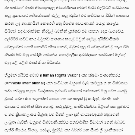
ජනතාවගේ එකම නීත්‍යානුකූල නියෝජිතයා තමන් බවට එල්ටීටීඊ සංවිධානය
කළ ප්‍රකාශයට අභියෝගයක් එල්ල කළ බැවින් එම සංවිධානය විසින් ඝාතනය
කරන ලද නායකයින් කෙරෙහි ඔහු විශේෂ අවධානයක් යොමු කළේය.
ඩීබීඑස්. සදාචාරාත්මක නිරවුල් බවකින් යුක්තව එම ඝාතන දෙස බැළුවේය.
එල්ටීටීඊ සංවිධානය ඔවුන්ව ඝාතනය කළේ ඔවුන් දෙමළ අයිතිවාසිකම්
වෙනුවෙන් පෙනී නොසිටි නිසා නොව, ඔවුන් තුල ඒ වෙනුවෙන් වූ කැප වීම
නිසාම බව ඔහු තේරුම් ගත්තේය. පෞද්ගලික අවාසිදායක තත්වයන් මැද්දේ
ඔහු යලි යලිත් එසේ කියා සිටියේය.
හියුමන් රයිට්ස් වොච් (Human Rights Watch) සහ ක්ෂමා ජාත්‍යන්තරය
(Amnesty International) යන සංවිධාන ඔහුගේ වැඩ කටයුතු ගැන විශ්වාසය
තබා කටයුතු කළහ. විදේශගත ප්‍රජාවේ බොහෝ පාඨකයන් ඔහු වෙත යොමු
වූයේ, වෙන කිසි තැනකින් සොයා ගත නොහැකි වූ කරුණු, එනම්, තනි
මතයකට පමණක් සීමා නොවූ, කරුණුවල සංකීර්ණත්වය පිළිගත් සහ ප්‍රජාවට
ම තම ක්‍රියාකලාපය පිළිබඳ වග වීමක් ලබා දුන් මාධ්‍යවේදයක් ඔහුගෙන්
ලැබුණ බැවිනි. ඔහුගේ විශ්වසනීයත්වය ජනවාර්ගික සීමාවන් ගෙන් ඔබ්බට
පැතිරී ගියේය. සිංහල, දෙමළ, මුස්ලිම් සහ බර්ගර් යන සියළු ශ්‍රී ලාංකිකයෝ