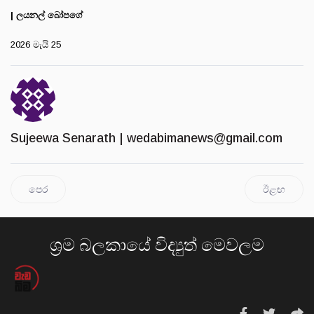
| ලයනල් බෝපගේ
2026 මැයි 25
Sujeewa Senarath |
wedabimanews@gmail.com
පෙර
ඊළඟ
ශ්‍රම බලකායේ විද්‍යුත් මෙවලම