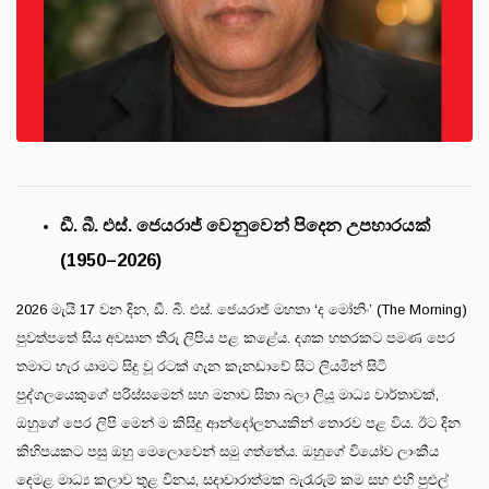
ඩී. බී. එස්. ජෙයරාජ් වෙනුවෙන් පිදෙන උපහාරයක්
(1950–2026)
2026 මැයි 17 වන දින, ඩී. බී. එස්. ජෙයරාජ් මහතා ‘ද මෝනිං’ (The Morning)
පුවත්පතේ සිය අවසාන තීරු ලිපිය පළ කළේය. දශක හතරකට පමණ පෙර
තමාට හැර යාමට සිදු වූ රටක් ගැන කැනඩාවේ සිට ලියමින් සිටි
පුද්ගලයෙකුගේ පරිස්සමෙන් සහ මනාව සිතා බලා ලියූ මාධ්‍ය වාර්තාවක්,
ඔහුගේ පෙර ලිපි මෙන් ම කිසිදු ආන්දෝලනයකින් තොරව පළ විය. ඊට දින
කිහිපයකට පසු ඔහු මෙලොවෙන් සමු ගත්තේය. ඔහුගේ වියෝව ලාංකීය
දෙමළ මාධ්‍ය කලාව තුළ විනය, සදාචාරාත්මක බැරෑරුම් කම සහ එහි පුළුල්