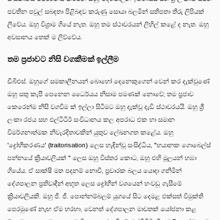
පවතින පවුල් සබඳතා පිළිබඳව කරුණු සොයා බලමින් සතිපතා තීරු ලිපියක්
ලීවේය. ඔහු විශ්‍රාම ගියේ නැත. ඔහු තම ස්ථාවරයන් ලිහිල් කළේ ද නැත. ඔහු
අවසානය තෙක් ම ලිව්වේය.
තම ප්‍රජාවට නිසි වගකීමක් ඉල්ලීම
ඩීබීඑස්. ඔහුගේ සමකාලීනයන් බොහෝ දෙනෙකුගෙන් වෙන් කර දැක්වුණේ
ඔහු සතු කැපී පෙනෙන ධෛර්යය නිසාම පමණක් නොවේ; තම ප්‍රජාව
කෙරෙන්ම නිසි වගවීම ක් ඉල්ලා සිටීමට ඔහු දැක්වූ දැඩි ස්ථාවරයයි. ඔහු ශ්‍රී
ලංකා රජය සහ එල්ටීටීඊ සංවිධානය කල අපරාධ එක හා සමාන
විමර්ශනාත්මක නිවැරදිතාවකින් යුතුව ලේඛනගත කළේය. ඔහු
'ද්‍රෝහීකරණය' (traitorisation) ලෙස හැඳින්වූ සංසිද්ධිය, "භයානක ගොබෙල්ස්
පන්නයේ ක්‍රියාවලියක් " ලෙස ඔහු විස්තර කොට, ඔහු එහි මූලයන් හඹා
ගියේය. ඒ සාක්ෂි මත පදනම් නොවී, ප්‍රචාරක බලය යොදා ගනිමින්
දේශපාලන ප්‍රතිවාදීන් අභූත ලෙස ද්‍රෝහීන් වශයෙන් හංවඩු ගැසීමේ
ක්‍රියාවලියකි. ඔහු ජී. ජී. පොන්නම්බලම් යුගයේ සිට දෙමළ එක්සත් විමුක්ති
පෙරමුණේ නැඟ ඒම හරහා, වෙනත් දේශපාලන මාවතක් යෝජනා කළ