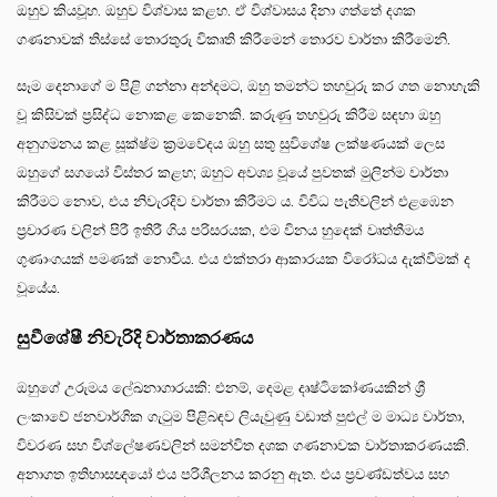
ඔහුව කියවූහ. ඔහුව විශ්වාස කළහ. ඒ විශ්වාසය දිනා ගත්තේ දශක
ගණනාවක් තිස්සේ තොරතුරු විකෘති කිරීමෙන් තොරව වාර්තා කිරීමෙනි.
සෑම දෙනාගේ ම පිළි ගන්නා අන්දමට, ඔහු තමන්ට තහවුරු කර ගත නොහැකි
වූ කිසිවක් ප්‍රසිද්ධ නොකළ කෙනෙකි. කරුණු තහවුරු කිරීම සඳහා ඔහු
අනුගමනය කළ සූක්ෂ්ම ක්‍රමවේදය ඔහු සතු සුවිශේෂ ලක්ෂණයක් ලෙස
ඔහුගේ සගයෝ විස්තර කළහ; ඔහුට අවශ්‍ය වූයේ පුවතක් මුලින්ම වාර්තා
කිරීමට නොව, එය නිවැරදිව වාර්තා කිරීමට ය. විවිධ පැතිවලින් එළඹෙන
ප්‍රචාරණ වලින් පිරී ඉතිරී ගිය පරිසරයක, එම විනය හුදෙක් වෘත්තීමය
ගුණාංගයක් පමණක් නොවීය. එය එක්තරා ආකාරයක විරෝධය දැක්වීමක් ද
වූයේය.
සුවීශේෂී නිවැරිදි වාර්තාකරණය
ඔහුගේ උරුමය ලේඛනාගාරයකි: එනම්, දෙමළ දෘෂ්ටිකෝණයකින් ශ්‍රී
ලංකාවේ ජනවාර්ගික ගැටුම පිළිබඳව ලියැවුණු වඩාත් පුළුල් ම මාධ්‍ය වාර්තා,
විවරණ සහ විශ්ලේෂණවලින් සමන්විත දශක ගණනාවක වාර්තාකරණයකි.
අනාගත ඉතිහාසඥයෝ එය පරිශීලනය කරනු ඇත. එය ප්‍රචණ්ඩත්වය සහ