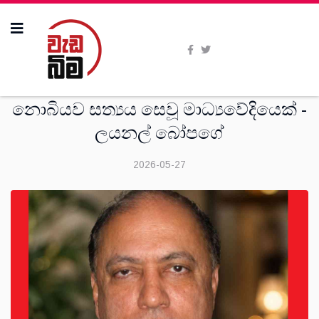
විශේෂාංග
නොබියව සත්‍යය සෙවූ මාධ්‍යවේදියෙක් -
ලයනල් බෝපගේ
2026-05-27