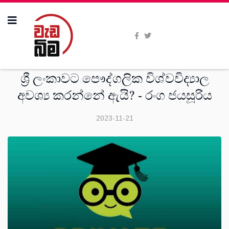
මතවාද
ශ්‍රී ලංකාවට පෞද්ගලික විශ්වවිද්‍යාල
අවශ්‍ය කරන්නේ ඇයි? - රංග ජයසූරිය
2023-11-21