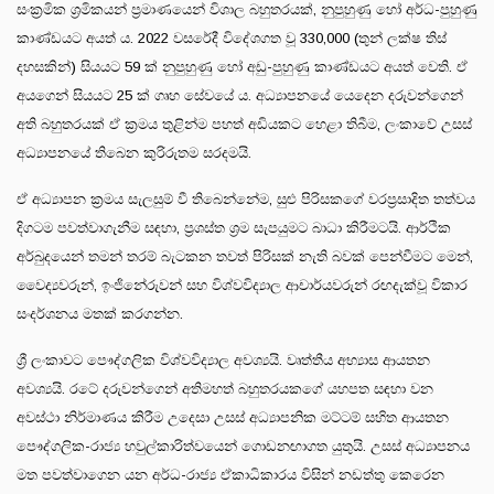
සංක්‍රමික ශ්‍රමිකයන් ප්‍රමාණයෙන් විශාල බහුතරයක්, නුපුහුණු හෝ අර්ධ-පුහුණු
කාණ්ඩයට අයත් ය. 2022 වසරේදී විදේශගත වූ 330,000 (තුන් ලක්ෂ තිස්
දහසකින්) සියයට 59 ක් නුපුහුණු හෝ අඩු-පුහුණු කාණ්ඩයට අයත් වෙති. ඒ
අයගෙන් සියයට 25 ක් ගෘහ සේවයේ ය. අධ්‍යාපනයේ යෙදෙන දරුවන්ගෙන්
අති බහුතරයක් ඒ ක්‍රමය තුළින්ම පහත් අඩියකට හෙළා තිබීම, ලංකාවේ උසස්
අධ්‍යාපනයේ තිබෙන කුරිරුතම සරදමයි.
ඒ අධ්‍යාපන ක්‍රමය සැලසුම් වී තිබෙන්නේම, සුළු පිරිසකගේ වරප්‍රසාදිත තත්වය
දිගටම පවත්වාගැනීම සඳහා, ප්‍රශස්ත ශ්‍රම සැපයුමට බාධා කිරීමටයි. ආර්ථික
අර්බුදයෙන් තමන් තරම් බැටකන තවත් පිරිසක් නැති බවක් පෙන්වීමට මෙන්,
වෛද්‍යවරුන්, ඉංජිනේරුවන් සහ විශ්වවිද්‍යාල ආචාර්යවරුන් රඟදැක්වූ විකාර
සංදර්ශනය මතක් කරගන්න.
ශ්‍රී ලංකාවට පෞද්ගලික විශ්වවිද්‍යාල අවශ්‍යයි. වෘත්තීය අභ්‍යාස ආයතන
අවශ්‍යයි. රටේ දරුවන්ගෙන් අතිමහත් බහුතරයකගේ යහපත සඳහා වන
අවස්ථා නිර්මාණය කිරීම උදෙසා උසස් අධ්‍යාපනික මට්ටම් සහිත ආයතන
පෞද්ගලික-රාජ්‍ය හවුල්කාරිත්වයෙන් ගොඩනඟාගත යුතුයි. උසස් අධ්‍යාපනය
මත පවත්වාගෙන යන අර්ධ-රාජ්‍ය ඒකාධිකාරය විසින් නඩත්තු කෙරෙන