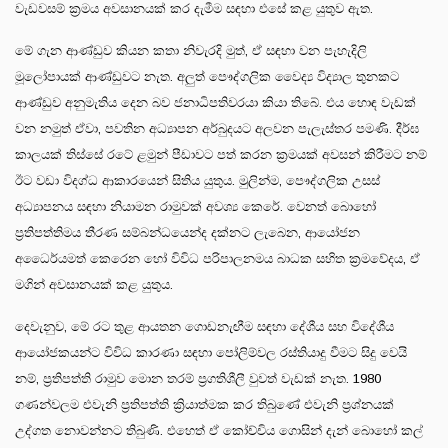
වැඩවසම් ක්‍රමය අවසානයක් කර දැමීම සඳහා එසේ කළ යුතුව ඇත.
මේ ගැන ආණ්ඩුව කියන කතා නිවැරදි මුත්, ඒ සඳහා වන පැහැදිලි
මූලෝපායක් ආණ්ඩුවට නැත. අලුත් පෞද්ගලික වෛද්‍ය විද්‍යාල තුනකට
ආණ්ඩුව අනුමැතිය දෙන බව ජනාධිපතිවරයා කියා තිබේ. එය හොඳ වැඩක්
වන නමුත් ඒවා, පවතින අධ්‍යාපන අර්බුදයට අලවන පැලැස්තර පමණි. දීර්ඝ
කාලයක් තිස්සේ රටේ ළමුන් පීඩාවට පත් කරන ක්‍රමයක් අවසන් කිරීමට නම්
ඊට වඩා විදග්ධ ආකාරයෙන් සිතිය යුතුය. මුලින්ම, පෞද්ගලික උසස්
අධ්‍යාපනය සඳහා නියාමන රාමුවක් අවශ්‍ය කෙරේ. වෙනත් බොහෝ
ප්‍රතිපත්තිමය තීරණ සම්බන්ධයෙන්ද දක්නට ලැබෙන, ආයෝජන
අධෛර්යමත් කෙරෙන හෝ විවිධ පරිපාලනමය බාධක සහිත ක්‍රමවේදය, ඒ
මගින් අවසානයක් කළ යුතුය.
දෙවැනුව, මේ රට තුළ ආයතන ගොඩනැඟීම සඳහා දේශීය සහ විදේශීය
ආයෝජකයන්ට විවිධ කාරණා සඳහා පෝලිම්වල රස්තියාදු වීමට සිදු වෙයි
නම්, ප්‍රතිපත්ති රාමුව මොන තරම් ප්‍රගතිශීලී වුවත් වැඩක් නැත. 1980
ගණන්වලම එවැනි ප්‍රතිපත්ති ක්‍රියාත්මක කර තිබුණේ එවැනි ප්‍රශ්නයක්
උද්ගත නොවන්නට තිබුණි. එහෙත් ඒ කෝච්චිය ගොසින් දැන් බොහෝ කල්