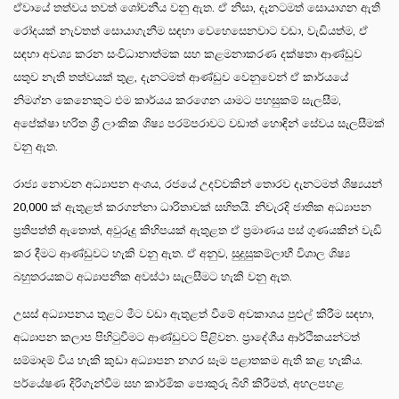
ඒවායේ තත්වය තවත් ශෝචනීය වනු ඇත. ඒ නිසා, දැනටමත් සොයාගන ඇති
රෝදයක් නැවතත් සොයාගැනීම සඳහා වෙහෙසෙනවාට වඩා, වැඩියත්ම, ඒ
සඳහා අවශ්‍ය කරන සංවිධානාත්මක සහ කළමනාකරණ දක්ෂතා ආණ්ඩුව
සතුව නැති තත්වයක් තුළ, දැනටමත් ආණ්ඩුව වෙනුවෙන් ඒ කාර්යයේ
නිමග්න කෙනෙකුට එම කාර්යය කරගෙන යාමට පහසුකම් සැලසීම,
අපේක්ෂා භරිත ශ්‍රී ලාංකික ශිෂ්‍ය පරම්පරාවට වඩාත් හොඳින් සේවය සැලසීමක්
වනු ඇත.
රාජ්‍ය නොවන අධ්‍යාපන අංශය, රජයේ උදව්වකින් තොරව දැනටමත් ශිෂ්‍යයන්
20,000 ක් ඇතුළත් කරගන්නා ධාරිතාවක් සහිතයි. නිවැරදි ජාතික අධ්‍යාපන
ප්‍රතිපත්ති ඇතොත්, අවුරුදු කිහිපයක් ඇතුළත ඒ ප්‍රමාණය පස් ගුණයකින් වැඩි
කර දීමට ආණ්ඩුවට හැකි වනු ඇත. ඒ අනුව, සුදුසුකම්ලාභී විශාල ශිෂ්‍ය
බහුතරයකට අධ්‍යාපනික අවස්ථා සැලසීමට හැකි වනු ඇත.
උසස් අධ්‍යාපනය තුළට මීට වඩා ඇතුළත් වීමේ අවකාශය පුළුල් කිරීම සඳහා,
අධ්‍යාපන කලාප පිහිටුවීමට ආණ්ඩුවට පිළිවන. ප්‍රාදේශීය ආර්ථිකයන්ටත්
සම්මාදම් විය හැකි කුඩා අධ්‍යාපන නගර සෑම පළාතකම ඇති කළ හැකිය.
පර්යේෂණ දිරිගැන්වීම සහ කාර්මික පොකුරු බිහි කිරීමත්, අහලපහළ