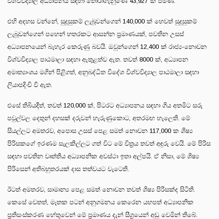
විශ්වවිද්‍යාල අධ්‍යාපනය සඳහා තෝරාගැනුණේ 43,927 ක් පමණි.
එහි අදහස වන්නේ, සුදුසුකම් ලැබූවන්ගෙන් 140,000 ක් හෙවත් සුදුසුකම්
ලැබූවන්ගෙන් පහෙන් හතරකට ආසන්න ප්‍රමාණයක්, පවතින උසස්
අධ්‍යාපනයෙන් බැහැර කෙරුණු බවයි. ඔවුන්ගෙන් 12,400 ක් රාජ්‍ය-නොවන
විශ්වවිද්‍යාල පාඨමාලා සඳහා ඇතුළත්ව ඇත. තවත් 8000 ක්, අධ්‍යාපන
අමාත්‍යාංශය මගින් පිළිගත්, අනුබද්ධිත විදේශ විශ්වවිද්‍යාල පාඨමාලා සඳහා
ලියාපදිංචි වී ඇත.
එසේ තිබියදීත්, තවත් 120,000 ක්, පිටරට අධ්‍යාපනය සඳහා ගිය අතමිට සරු
පවුල්වල දෙතුන් දහසක් දරුවන් හැරුණුකොට, අතරමඟ හැලෙති. මේ
සියල්ලට අමතරව, අපොස උසස් පෙළ සමත් නොවන 117,000 ක ශිෂ්‍ය
පිරිසකගේ ඉරණම සැලකිල්ලට ගත් විට මේ චිත්‍රය තවත් අඳුරු වෙයි. මේ පිරිස
සඳහා පවතින වෘත්තීය අධ්‍යාපනික අවස්ථා ඉතා අල්පයි. ඒ නිසා, මේ ශිෂ්‍ය
පිරිසෙන් අතිබහුතරයක් දාස තත්වයට වැටෙති.
ඊටත් අමතරව, සාමාන්‍ය පෙළ සමත් නොවන තවත් ශිෂ්‍ය පිරිසක්ද සිටිති.
කෙසේ වෙතත්, මෑතක පටන් අනුගමනය කෙරෙන යහපත් අධ්‍යාපනික
ප්‍රතිසංස්කරණ හේතුවෙන් මේ ප්‍රමාණය දැන් සීග්‍රයෙන් අඩු වෙමින් තිබේ.