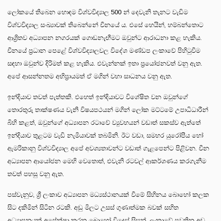
ලෝකයේ තිබෙන හොඳම විශ්වවිද්‍යාල 500 න් දෙවැනි තැනට වැඩිම
විශ්වවිද්‍යාල සංඛ්‍යාවක් තිබෙන්නේ චීනයේ ය. එසේ හෙයින්, හම්බන්තොට
ආශ්‍රිතව අධ්‍යාපන නගරයක් ගොඩනැඟීමට ඔවුන්ට ආරාධනා කළ හැකිය.
චීනයේ ප්‍රධාන පෙළේ විශ්වවිද්‍යාලවල විදේශ මණ්ඩප ලංකාවේ පිහිටුවීම
සඳහා ඔවුන්ව දිරිමත් කළ හැකිය. එවැන්නක් ඉතා ප්‍රයෝජනවත් වනු ඇත.
අපේ ආසන්නතම අභිප්‍රායමත් ඒ මගින් වහා සාධනය වනු ඇත.
ඉන්දියාව තවත් පැත්තකි. එහෙත් ඉන්දියාවට විශේෂිත වන ඔවුන්ගේ
තොරතුරු තාක්ෂණය වැනි විෂයපථයන් මගින් ලෝක මට්ටමේ උපාධිධාරීන්
බිහි කළත්, ඔවුන්ගේ අධ්‍යාපන රටාවේ ව්‍යුවහයන් වඩාත් සකස්ව ඇත්තේ
ඉන්දියාව තුළටම වැඩි නැමියාවක් තබමිනි. ඊට වඩා, සමහර යුරෝපීය හෝ
ඇමරිකානු විශ්වවිද්‍යාල අපේ අවශ්‍යතාවන්ට වඩාත් ගැළපෙන්ට පිළිවන. චීන
අධ්‍යාපන ආයෝජන මෙහි වෙතොත්, එවැනි රටවල් ආකර්ශණය කරගැනීම
තවත් පහසු වනු ඇත.
පස්වැනුව, ශ්‍රී ලංකාව අධ්‍යාපන මධ්‍යස්ථානයක් වීමේ සිහිනය බොහෝ කලක
සිට දකිමින් සිටින රටකි. අඩු මිලට උසස් ගුණාත්මක බවක් සහිත
අධ්‍යාපනයක් අපේක්ෂා කරන බොහෝ විදෙස් සිසුන්, ලංකාවේ පවතින අඩු