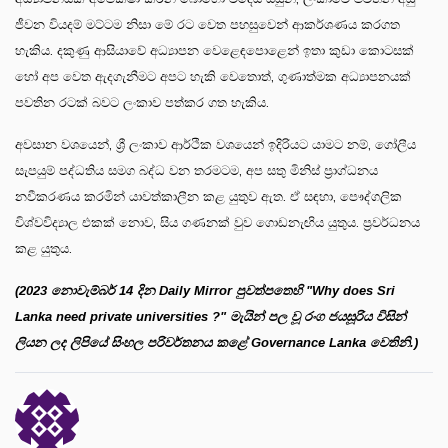
ජීවන වියදම් මට්ටම නිසා මේ රට වෙත පහසුවෙන් ආකර්ශණය කරගත
හැකිය. දකුණු ආසියාවේ අධ්‍යාපන වෙළෙඳපොළෙන් ඉතා කුඩා කොටසක්
හෝ අප වෙත ඇදගැනීමට අපට හැකි වෙතොත්, ගුණාත්මක අධ්‍යාපනයක්
පවතින රටක් බවට ලංකාව පත්කර ගත හැකිය.
අවසාන වශයෙන්, ශ්‍රී ලංකාව ආර්ථික වශයෙන් ඉදිරියට යාමට නම්, ගෝලීය
සැපයුම් පද්ධතිය සමග බද්ධ වන තරමටම, අප සතු මිනිස් ප්‍රාග්ධනය
නවීකරණය කරමින් යාවත්කාලීන කළ යුතුව ඇත. ඒ සඳහා, පෞද්ගලික
විශ්වවිද්‍යාල එකක් නොව, සිය ගණනක් වුව ගොඩනැඟිය යුතුය. ප්‍රවර්ධනය
කළ යුතුය.
(2023
නොවැම්බර්
14
දින
Daily Mirror
පුවත්පතෙහි "
Why does Sri
Lanka need private universities ?"
මැයින් පල වූ රංග ජයසූරිය විසින්
ලියන ලද ලිපියේ සිංහල පරිවර්තනය කළේ Governance Lanka
වෙතිනි.)