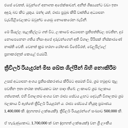
එසේ වෙතත්, ඔවුන්ගේ අනාගත අපේක්ෂාවන්, අනිත් ශිෂ්‍යයන්ට වඩා ඉතා
අඳුරු බව කිව යුතුය. මන්ද යත්, රාජ්‍ය ප්‍රමුඛ කිසි වෘත්තීය අධ්‍යාපන
වැඩපිළිවෙලකට ඔවුන්ව යොමු නොකෙරෙන බැවිනි.
මේ සියල්ල සැලකිල්ලට ගත් විට, ලංකාවේ අධ්‍යාපන ප්‍රතිපත්තිවල පවතින, දුර
නොපෙනෙන ගතිය නිසා අපේ දරුවන්ගෙන් අති විශාල පිරිසක් නිස්කාරණේ
නාස්ති වෙති. වෙනත් ක්‍රම හරහා රෝහණ විජේවීරත්, වේලුපිල්ලේ
ප්‍රභාකරනුත් කෙළේ එයමයි.
ත්‍රීවීලර් රියැදුරන් මිස ඛේත ශිල්පීන් බිහි නොකිරීම
උසස් අධ්‍යාපන අංශය ප්‍රතිසංස්කරණය කිරීමට අසමත් වීම, ශ්‍රම හමුදාව තුළ
පවතින ඉතා නරක තත්වයකට මඟ පාදා තිබේ. ලංකාවේ ශ්‍රම බලකාය
ගත්තොත්, එහි විශාලතම අංශය වන රාජ්‍ය සේවය ළඟට දෙවැනි විශාලතම ශ්‍රම
බලකාය වී ඇත්තේ ත්‍රීවීලර් රියැදුරන් ය. රාජ්‍ය සේවයේ නියුතු ප්‍රමාණය
1,400,000 කි. (දහහතර ලක්ෂයකි). ත්‍රීවීලර් රියැදුරන්ගේ සංඛ්‍යාව 500,000 කි.
ඒ හැරුණුකොට, 1,700,000 ක් වන (දහහත් ලක්ෂයක්) වන ශ්‍රී ලාංකීය