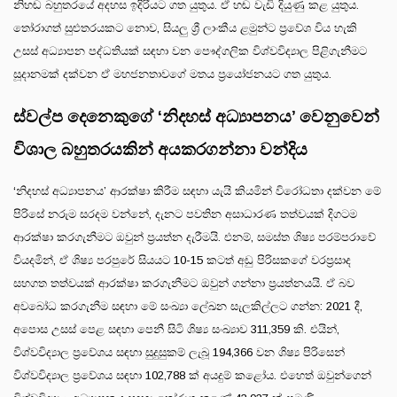
නිහඬ බහුතරයේ අදහස ඉදිරියට ගත යුතුය. ඒ හඬ වැඩි දියුණු කළ යුතුය.
තෝරාගත් සුළුතරයකට නොව, සියලු ශ්‍රී ලාංකීය ළමුන්ට ප්‍රවේශ විය හැකි
උසස් අධ්‍යාපන පද්ධතියක් සඳහා වන පෞද්ගලික විශ්වවිද්‍යාල පිළිගැනීමට
සූදානමක් දක්වන ඒ මහජනතාවගේ මතය ප්‍රයෝජනයට ගත යුතුය.
ස්වල්ප දෙනෙකුගේ ‘නිදහස් අධ්‍යාපනය’ වෙනුවෙන්
විශාල බහුතරයකින් අයකරගන්නා වන්දිය
‘නිදහස් අධ්‍යාපනය’ ආරක්ෂා කිරීම සඳහා යැයි කියමින් විරෝධතා දක්වන මේ
පිරිසේ නරුම සරදම වන්නේ, දැනට පවතින අසාධාරණ තත්වයක් දිගටම
ආරක්ෂා කරගැනීමට ඔවුන් ප්‍රයත්න දැරීමයි. එනම්, සමස්ත ශිෂ්‍ය පරම්පරාවේ
වියදමින්, ඒ ශිෂ්‍ය පරපුරේ සියයට 10-15 කටත් අඩු පිරිසකගේ වරප්‍රසාද
සහගත තත්වයක් ආරක්ෂා කරගැනීමට ඔවුන් ගන්නා ප්‍රයත්නයයි. ඒ බව
අවබෝධ කරගැනීම සඳහා මේ සංඛ්‍යා ලේඛන සැලකිල්ලට ගන්න: 2021 දී,
අපොස උසස් පෙළ සඳහා පෙනී සිටි ශිෂ්‍ය සංඛ්‍යාව 311,359 කි. එයින්,
විශ්වවිද්‍යාල ප්‍රවේශය සඳහා සුදුසුකම් ලැබූ 194,366 වන ශිෂ්‍ය පිරිසෙන්
විශ්වවිද්‍යාල ප්‍රවේශය සඳහා 102,788 ක් අයදුම් කළෝය. එහෙත් ඔවුන්ගෙන්