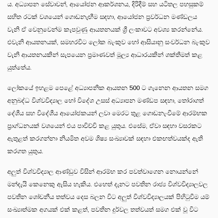
ය. අධ්‍යාපන සේවාවන්, ආයෝජන ආකර්ශනය, දිරිදීම් සහ යටිතල පහසුකම්
සහිත රටක් වශයෙන් ගොඩනැඟීම සඳහා, ආයෝජන ප්‍රවර්ධන මණ්ඩලය
වැනි ඒ වෙනුවෙන්ම කැපවුණු ආයතනයක් ශ්‍රී ලංකාවට අවශ්‍ය කරන්නේය.
එවැනි ආයතනයක්, සමහරවිට ලෝක බැංකුව හෝ ආසියානු සංවර්ධන බැංකුව
වැනි ආයතනයකින් සැපයෙන ප්‍රමාණවත් මූල්‍ය ආධාරයකින් ශක්තිමත් කළ
යුත්තේය.
ලෝකයේ ඉහළම පෙළේ අධ්‍යාපනික ආයතන 500 ට ගැනෙන ආයතන සමග
අනුබද්ධ විශ්වවිද්‍යාල හෝ විදේශ උසස් අධ්‍යාපන මණ්ඩප සඳහා, තෝරාගත්
දේශීය සහ විදේශීය ආයෝජකයන් ලවා මෙරට තුළ ගොඩනැංවීමේ ආරම්භක
ප්‍රාග්ධනයක් වශයෙන් එය පාවිච්චි කළ යුතුය. එසේම, ඒවා සඳහා වසරකට
ඇතුළත් කරගන්නා නියමිත අවම ශිෂ්‍ය සංඛ්‍යාවක් සඳහා එකඟත්වයක්ද ඇති
කරගත යුතුය.
අලුත් විශ්වවිද්‍යාල ආණ්ඩුව විසින් ආරම්භ කර පවත්වාගෙන නොයන්නේ
මන්දැයි කෙනෙකු ඇසිය හැකිය. එහෙත් දැනට පවතින රාජ්‍ය විශ්වවිද්‍යාලවල
පවතින ශෝචනීය තත්වය දෙස බලන විට අලුත් විශ්වවිද්‍යාලයක් පිහිටුවීම යම්
සංඛ්‍යාත්මක අගයක් එක් කළත්, පවතින දුර්වල තත්වයත් සමග එක් වූ විට