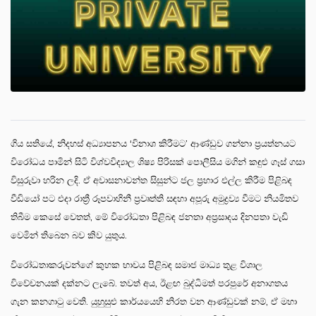
ගිය සතියේ, නිදහස් අධ්‍යාපනය ‘විනාශ කිරීමට’ ආණ්ඩුව ගන්නා ප්‍රයත්නයට
විරෝධය පාමින් සිටි විශ්වවිද්‍යාල ශිෂ්‍ය පිරිසක් පොලීසිය මගින් කඳුළු ගෑස් ගසා
විසුරුවා හරින ලදි. ඒ අවාසනාවන්ත සිසුන්ට ජල ප්‍රහාර එල්ල කිරීම පිළිබඳ
වීඩියෝ පට එදා රාත්‍රී රූපවාහිනී ප්‍රවෘත්ති සඳහා අපූරු අමුද්‍රව්‍ය වීමට නියමිතව
තිබීම කෙසේ වෙතත්, මේ විරෝධතා පිළිබඳ ජනතා අප්‍රසාදය දිනපතා වැඩි
වෙමින් තිබෙන බව කිව යුතුය.
විරෝධතාකරුවන්ගේ කුහක භාවය පිළිබඳ සමාජ මාධ්‍ය තුළ විශාල
විවේචනයක් දක්නට ලැබේ. තවත් අය, ඊළඟ බුද්ධිමත් පරපුරේ අනාගතය
ගැන කනගාටු වෙති. යුහුසුළු කාර්යයෙහි නිරත වන ආණ්ඩුවක් නම්, ඒ මහා