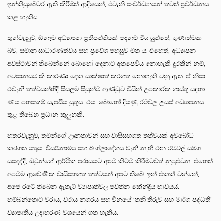
ඉන්කියුබේටර ඇති කිරීමත් ආදියෙන්, එවැනි සංවර්ධනයන් තවත් ප්‍රවර්ධනය
කළ හැකිය.
තුන්වැනුව, ඕනෑම අධ්‍යාපන ප්‍රතිපත්තියක් පදනම් විය යුත්තේ, ගුණාත්මක
බව, සමාන සාධාරණත්වය සහ ප්‍රවේශ පහසුව මත ය. එහෙත්, අධ්‍යාපන
අවස්ථාවන් තිබෙන්නේ බොහෝ දෙනාට අතපෙවිය නොහැකි දුරකින් නම්,
අවසානයට කී කාරණා දෙක සාක්ෂාත් කරගත නොහැකි වනු ඇත. ඒ නිසා,
එවැනි තත්වයන්හිදී සියලුම සිසුන්ට ආණ්ඩුව විසින් උපකාරක ගාස්තු සඳහා
ණය පහසුකම් සැපයිය යුතුය. එය, බොහෝ දියුණු රටවල උසස් අධ්‍යාපනය
තුළ තිබෙන ප්‍රධාන කුලුනකි.
හතරවැනුව, තමන්ගේ ඌනතාවන් සහ වාසිසහගත තත්වයක් අවබෝධ
කරගත යුතුය. වියට්නාමය සහ බංග්ලාදේශය වැනි නැඟී එන රටවල් සමග
සසඳද්දී, ඔවුන්ගේ ආර්ථික පරාසයට අපට කිට්ටු කිරීමටවත් නුපුළුවන. එහෙත්
අපටම ආවේණික වාසිසහගත තත්වයන් අපට තිබේ. ඉන් එකක් වන්නේ,
අපේ රටේ තිබෙන ඇතැම් ව්‍යාපෘතිවල පවතින කේන්ද්‍රීය භාවයයි.
හම්බන්තොට වරාය, වරාය නගරය සහ චීනයේ ‘තනි තීරුව සහ මාර්ග පද්ධති’
ව්‍යාපෘතිය උදාහරණ වශයෙන් ගත හැකිය.