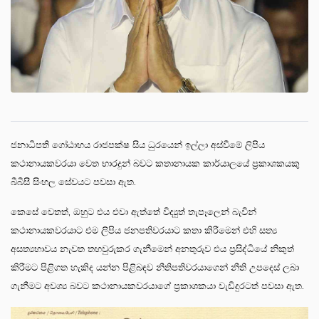
ජනාධිපති ගෝඨාභය රාජපක්ෂ සිය ධුරයෙන් ඉල්ලා අස්වීමේ ලිපිය
කථානායකවරයා වෙත භාරදුන් බවට කතානායක කාර්යාලයේ ප්‍රකාශකයකු
බීබීසී සිංහල සේවයට පවසා ඇත.
කෙසේ වෙතත්, ඔහුට එය එවා ඇත්තේ විද්‍යුත් තැපෑලෙන් බැවින්
කථානායකවරයාට එම ලිපිය ජනපතිවරයාට කතා කිරීමෙන් එහි සත්‍ය
අසත්‍යභාවය නැවත තහවුරුකර ගැනීමෙන් අනතුරුව එය ප්‍රසිද්ධියේ නිකුත්
කිරීමට පිළිගත හැකිද යන්න පිළිබඳව නීතිපතිවරයාගෙන් නීති උපදෙස් ලබා
ගැනීමට අවශ්‍ය බවට කථානායකවරයාගේ ප්‍රකාශකයා වැඩිදුරටත් පවසා ඇත.