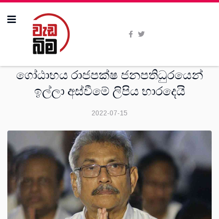
සමිති විත්ති
ගෝඨාභය රාජපක්ෂ ජනපතිධුරයෙන්
ඉල්ලා අස්වීමේ ලිපිය භාරදෙයි
2022-07-15