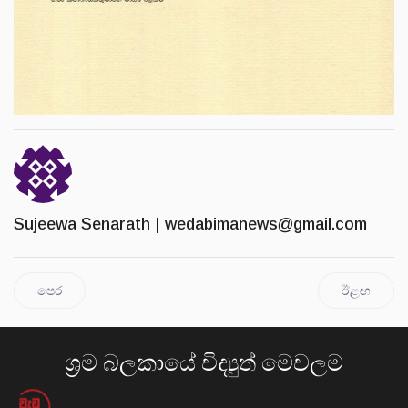
Sujeewa Senarath |
wedabimanews@gmail.com
පෙර
ඊළඟ
ශ්‍රම බලකායේ විද්‍යුත් මෙවලම