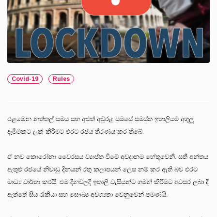
Covid-19
Rules
එළඹෙන නත්තල් සමය සහ අළුත් අවුරුදු සමයේ සමස්ත ඉතාලියම අගුලූ
දැමීමකට ලක් කිරීමට එරට රජය තීරණය කර තිබේ.
ඒ නව කොරෝනා වෛරසය ව්‍යාප්ත වීමේ අවදානම හේතුවෙනි. සති අන්තය
ඇතුළු රජයේ නිවාඩු දිනයන් රතු කලාපයන් ලෙස නම් කර ඇති බව එරට
මාධ්‍ය වාර්තා කරයි. එම දිනවලදී ඉතාලි වැසියන්ට ගමන් කිරීමට අවසර ලබා දී
ඇත්තේ සිය රැකියා සහ සෞඛ්‍ය අවශ්‍යතා වෙනුවෙන් පමණයි.