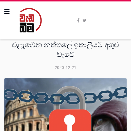
විදෙස්
එළැඹෙන නත්තලේ ඉතාලියට අගුළු
වැටේ
2020-12-21