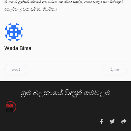
ඒ අනුව උත්සව සමයේ අත්‍යාවශ්‍ය නොවන සාප්පු, ආපනශාලා සහ මත්පැන්
අලෙවිසැල් වසා දැමීමට නියමිතය.
Weda Bima
පෙර
ඊළඟ
ශ්‍රම බලකායේ විද්‍යුත් මෙවලම