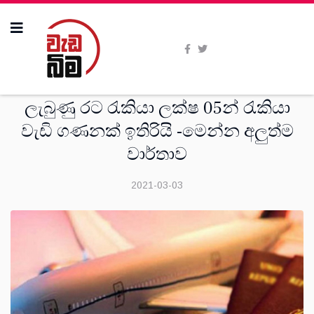
සංක‍්‍රමණික
ලැබුණු රට රැකියා ලක්ෂ 05න් රැකියා
වැඩි ගණනක් ඉතිරියි -මෙන්න අලුත්ම
වාර්තාව
2021-03-03