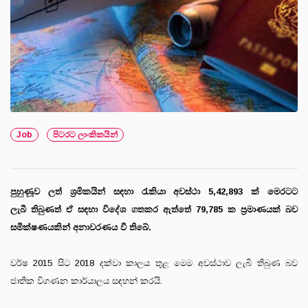
Job
පිටරට ලාංකිකයින්
පුහුණූව ලත් ශ්‍රමිකයින් සඳහා රැකියා අවස්ථා 5,42,893 ක් මෙරටට
ලැබී තිබුණත් ඒ සඳහා විදේශ ගතකර ඇත්තේ 79,785 ක ප්‍රමාණයක් බව
සමීක්ෂණයකින් අනාවරණය වී තිබේ.
වර්ෂ 2015 සිට 2018 දක්වා කාලය තුළ මෙම අවස්ථාව ලැබී තිබුණ බව
ජාතික විගණන කාර්යාලය සඳහන් කරයි.