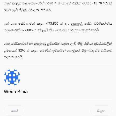
මෙම කාලය තුළ සේවා වර්ගීකරණ 7 ක් යටතේ රැකියා අවස්ථා 13,76,465 ක්
රටට ලැබී තිබුණු බවද සඳහන් වේ.
ඉන් ගෘහ සේවිකාවන් සඳහා 4,73,856 ක් ද , නුපුහුණු සේවා වර්ගීකරණය
යටතේ රැකියා 2,80,261 ක් ලැබී තිබූ බවද එම වාර්තාව සඳහන් කරයි.
ගෘහ සේවිකාවන් හා නුපුහුණු ශ්‍රමිකයින් සඳහා ලැබී තිබූ රැකියා අවස්ථාවලින්
ශ්‍රමිකයන් 32% ක් සඳහා පමණක් ශ්‍රමිකයින් යොමුකර තිබූ බවද එම වාර්තාව
සඳහන් කරයි.
Weda Bima
පෙර
ඊළඟ