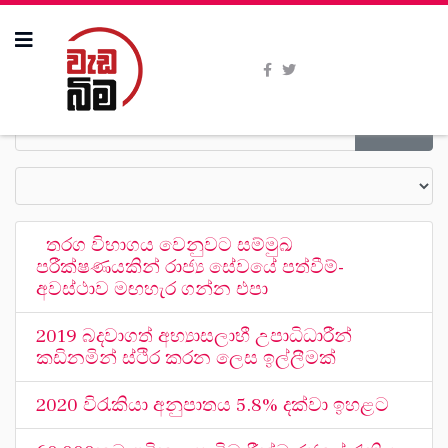
තරග විභාගය වෙනුවට සම්මුඛ
පරීක්ෂණයකින් රාජ්‍ය සේවයේ පත්වීම්-
අවස්ථාව මඟහැර ගන්න එපා
2019 බදවාගත් අභ්‍යාසලාභී උපාධිධාරීන්
කඩිනමින් ස්ථිර කරන ලෙස ඉල්ලීමක්
2020 විරැකියා අනුපාතය 5.8% දක්වා ඉහළට