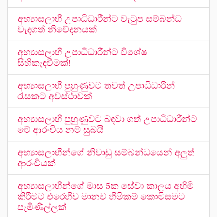
අභ්‍යාසලාභී උපාධිධාරීන්ට වැටුප සම්බන්ධ
වැදගත් නිවේදනයක්
අභ්‍යාසලාභී උපාධිධාරීන්ට විශේෂ
සිහිකැඳවීමක්!
අභ්‍යාසලාභී පුහුණුවට තවත් උපාධිධාරීන්
රැසකට අවස්ථාවක්
අභ්‍යාසලාභී පුහුණුවට බඳවා ගත් උපාධිධාරීන්ට
මේ ආරංචිය නම් සුබයි
අභ්‍යාසලාභීන්ගේ නිවාඩු සම්බන්ධයෙන් අලුත්
ආරංචියක්
අභ්‍යාසලාභීන්ගේ මාස 5ක සේවා කාලය අහිමි
කිරීමට එරෙහිව මානව හිමිකම් කොමිසමට
පැමිණිල්ලක්