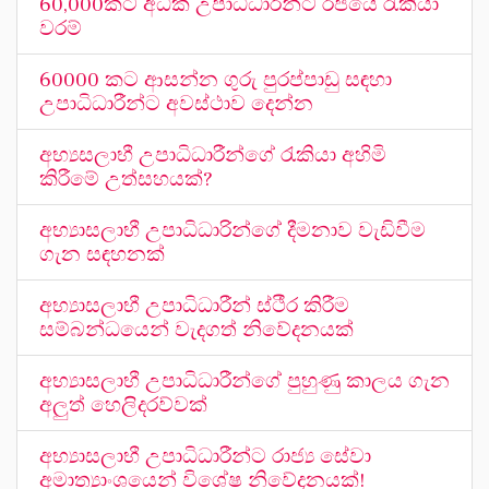
60,000කට අධික උපාධිධාරීන්ට රජයේ රැකියා
වරම්
60000 කට ආසන්න ගුරු පුරප්පාඩු සඳහා
උපාධිධාරීන්ට අවස්ථාව දෙන්න
අභ්‍යසලාභී උපාධිධාරීන්ගේ රැකියා අහිමි
කිරීමේ උත්සහයක්?
අභ්‍යාසලාභී උපාධිධාරින්ගේ දීමනාව වැඩිවීම
ගැන සඳහනක්
අභ්‍යාසලාභී උපාධිධාරීන් ස්ථීර කිරීම
සම්බන්ධයෙන් වැදගත් නිවේදනයක්
අභ්‍යාසලාභී උපාධිධාරීන්ගේ පුහුණු කාලය ගැන
අලුත් හෙලිදරව්වක්
අභ්‍යාසලාභී උපාධිධාරීන්ට රාජ්‍ය සේවා
අමාත්‍යාංශයෙන් විශේෂ නිවේදනයක්!