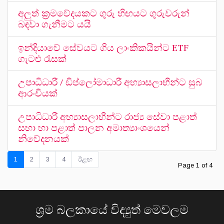
අලුත් ක්‍රමවේදයකට ගුරු හිඟයට ගුරුවරුන්
බඳවා ගැනීමට යයි
ඉන්දියාවේ සේවයට ගිය ලාංකිකයින්ට ETF
ගැටළු රැසක්
උපාධිධාරී / ඩිප්ලෝමාධාරී අභ්‍යාසලාභීන්ට සුබ
ආරංචියක්
උපාධිධාරී අභ්‍යාසලාභීන්ට රාජ්‍ය සේවා පළාත්
සභා හා පළාත් පාලන අමාත්‍යාංශයෙන්
නිවේදනයක්
1
2
3
4
ඊළඟ
Page 1 of 4
ශ්‍රම බලකායේ විද්‍යුත් මෙවලම