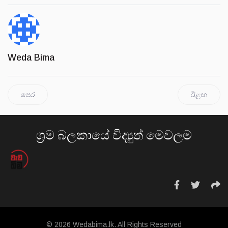
Weda Bima
පෙර
ඊළඟ
ශ්‍රම බලකායේ විද්‍යුත් මෙවලම
© 2026 Wedabima.lk. All Rights Reserved