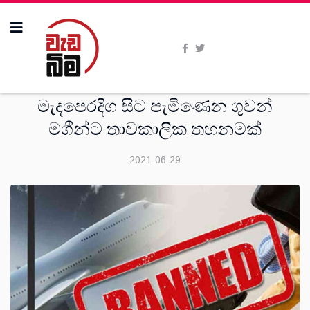
සංක‍්‍රමණික
මැදපෙරදිග සිට පැමිණෙන ගුවන්
මගීන්ට තාවකාලික තහනමක්
2021-06-29