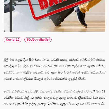
Covid-19
පිටරට ලාංකිකයින්
ජූලි මස පළමු දින සිට බහරේනය, කටාර් රාජ්‍ය, එක්සත් අරාබි එමීර් රාජ්‍යය,
සෞදි අරාබිය, කුවේටය හා ඕමානය යන රටවලින් පැමිණෙන ගුවන් මගීන්ට
මෙරටට ගොඩබැසීම තහනම් කර ඇති බව සිවිල් ගුවන් සේවා අධිකාරියේ
අධ්‍යක්ෂ ජනරාල්වරයා සියලුම ගුවන් සේවාවන්ට දැනුම්දී තිබේ.
මෙම තීරණයට අනුව ජූලි මස පළමු වැනිදා මධ්‍යම රාත්‍රියේ සිට ජූලි මස 13
වෙනිදා මධ්‍යම රාත්‍රී 12 දක්වා කාලය තුළ අදාළ තහනම ක්‍රියාත්මක වන අතර
එම රටවලින් කිසිඳු පුද්ගලයෙකුට දිවයිනට ඇතුළු වීමට අවසර හිමි නොවෙයි.