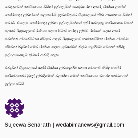
වෙනුවෙන් කාර්යාංශය විසින් පුද්ගලයින් යොමුකරන අතර, රැකියා ලාභීන්
තෝරාගනු ලබන්නේ ලොතරැයි ක්‍රමවේදයට ඊශ්‍රායලයේ ෆීබා ආයතනය විසින්
පමණි. එලෙස තෝරාගනු ලබන පුද්ගලයින්ගේ ඉදිරි කටයුතු කාර්යාංශය විසින්
සිදුකර ඊශ්‍රායලයේ රැකියා සඳහා පිටත් කරනු ලබයි. රජයන් දෙක අතර
පවත්නා අවබෝධතා ගිවිසුම අනුව ඊශ්‍රායලයේ කෘෂිකාර්මික රැකියා අවස්ථා
හිමිවන බැවින් මෙම රැකියා සඳහා ශ්‍රමිකයින් බඳවා ගැනීමට වෙනත් කිසිඳු
පුද්ගලයෙකුට අවසර ලබාදී නැත.
එබැවින් ඊශ්‍රායලයේ කෘෂි රැකියා ලබාගැනීම සඳහා වෙනත් කිසිඳු භාහිර
පාර්ශවයකට මුදල් ලබාදීමෙන් වලකින මෙන් කාර්යාංශය මහජනතාවගෙන්
ඉල්ලා සිටියි.
Sujeewa Senarath |
wedabimanews@gmail.com