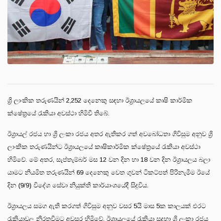
ශ්‍රි ලාංකික තරුණයින් 2,252 දෙනෙකු සඳහා ඊශ්‍රායලයේ කෘෂි කාර්මික
ක්ෂේත්‍රයේ රැකියා අවස්ථා හිමිවී තිබේ.
ඊශ්‍රායල් රජය හා ශ්‍රි ලංකා රජය අතර ඇතිකර ගත් අවබෝධතා ගිවිසුම අනුව ශ්‍රි
ලාංකික තරුණයින්ට ඊශ්‍රායලයේ කෘෂිකාර්මික ක්ෂේත්‍රයේ රැකියා අවස්ථා
හිමිවේ. මේ අතර, සැප්තැම්බර් මස 12 වන දින හා 18 වන දින ඊශ්‍රායලය බලා
යාමට නියමිත තරුණයින් 69 දෙනෙකු වෙත ගුවන් ටිකට්පත් පිරිනැමීම ඊයේ
දින (9/9) විදේශ සේවා නියුක්ති කාර්යාංශයේදී සිදුවිය.
ඊශ්‍රායලය සමග ඇති කරගත් ගිවිසුම අනුව වසර 5යි මාස 5ක කාලයක් එරට
රැකියාවල නිරතවීමට අවසර හිමිවේ. ඊශ්‍රායලයේ රැකියා සදහා ශ්‍රි ලංකා රජය