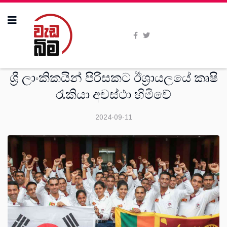
සංක‍්‍රමණික
ශ්‍රී ලාංකිකයින් පිරිසකට ඊශ්‍රායලයේ කෘෂි
රැකියා අවස්ථා හිමිවේ
2024-09-11