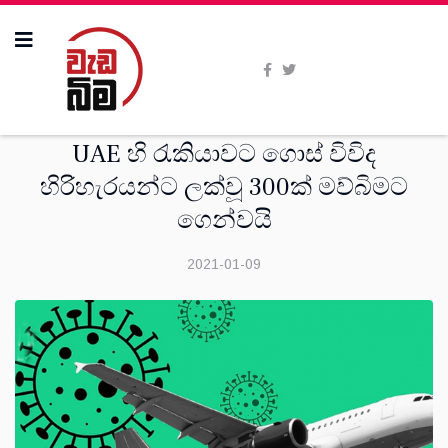
සංක‍්‍රමණික
UAE හි රැකියාවට ගොස් විවිද
හිරිහැරයන්ට ලක්වූ 300ක් මව්බිමට
ගෙන්වයි
2021-01-09