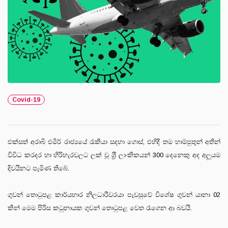
Covid-19
එක්සත් අරාබි එමීර් රාජ්‍යයේ රැකියා සදහා ගොස්, එහිදී තම හාම්පුතුන් අතින්
විවිධ කරදර හා හිරිහැරවලට ලක් වූ ශ‍්‍රී ලාංකිකයන් 300 දෙනෙකු අද අලූයම
දිවයිනට පැමිණ තිබේ.
ගුවන් තොටුපළ කාර්යභාර නිලධාරීවරයා පැවසුවේ විශේෂ ගුවන් යානා 02
කින් මෙම පිරිස කටුනායක ගුවන් තොටුපළ වෙත රැගෙන ආ බවයි.