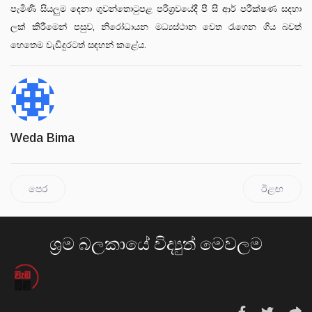
පැමිණි සියලුම දෙනා ගුවන්තොටුපළ පරිශ්‍රවයේදී පී සී ආර් පරීක්ෂණ සදහා
ලක් කිරීමෙන් පසුව, නිරෝධායන මධ්‍යස්ථාන වෙත රැගෙන ගිය බවත්
හෙතෙම වැඩිදුරටත් සඳහන් කළේය.
Weda Bima
පෙර
ඊළඟ
ශ්‍රම බලකායේ විද්‍යුත් මෙවලම